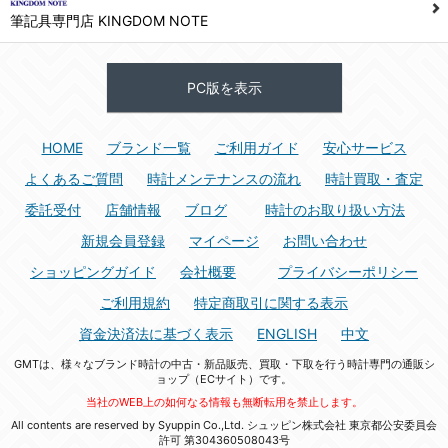
筆記具専門店 KINGDOM NOTE
PC版を表示
HOME
ブランド一覧
ご利用ガイド
安心サービス
よくあるご質問
時計メンテナンスの流れ
時計買取・査定
委託受付
店舗情報
ブログ
時計のお取り扱い方法
新規会員登録
マイページ
お問い合わせ
ショッピングガイド
会社概要
プライバシーポリシー
ご利用規約
特定商取引に関する表示
資金決済法に基づく表示
ENGLISH
中文
GMTは、様々なブランド時計の中古・新品販売、買取・下取を行う時計専門の通販シ
ョップ（ECサイト）です。
当社のWEB上の如何なる情報も無断転用を禁止します。
All contents are reserved by Syuppin Co.,Ltd. シュッピン株式会社 東京都公安委員会
許可 第304360508043号