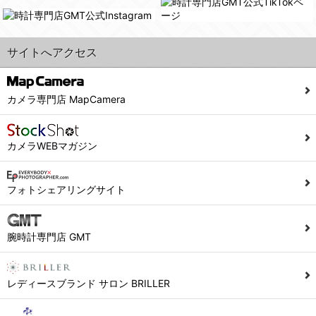
また利用者の統計的分析のため、または掲載された広告にクッキーを使用する場合があります。
６．個人情報に関するお問合せ対応
サイトへアクセス
(1)当社は、当社の保有する個人データに関し、ご本人から利用目的の通知，開示，内容の訂正，追加又は削除，利用の停止，消去及び第三者への提供の停止の請求などがあれば、ご本人の確認をさせていただいた上で、速やかに対応します。また当社の個人情報の取り扱いに関するご質問、ご相談にも対応いたします。尚、シュッピン会員のお客様は、当社が保有する個人データの削除を要求する権利があります。
※個人情報の開示請求には手数料として800円(税別)をご本人様にご負担いただいております。
(2)当社の個人情報に関するお問合せは、以下の窓口で承ります。お問合せの内容により必要な書類提出や質問へのご回答をお願いすることがあります。
カメラ専門店 MapCamera
シュッピン株式会社 個人情報相談窓口
Mail：privacy@syuppin.com (受付)
カメラWEBマガジン
フォトシェアリングサイト
腕時計専門店 GMT
レディースブランド サロン BRILLER