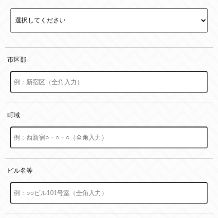
市区郡
町域
ビル名等