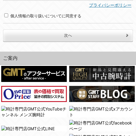
(2)利用目的
プライバシーポリシー
・お問合せへの対応のため
個人情報の取り扱いについてに同意する
３．個人情報の第三者提供と委託
当社は、以下のいずれかの場合を除いて、個人データを同意いただいた範囲を超えて利用したり第三者に提供したりいたしません。
(1)ご本人の同意がある場合。なお第三者に提供する場合には原則として、機密保持、再提供の禁止、お客様からのお申し出により利用を停止することを契約の条件といたします。
(2)法令等により開示を求められた場合。
ご案内
(3)ご本人または公衆の生命、身体又は財産の保護のために必要がある場合であって、本人の同意を得ることが困難であるとき。
(4)国の機関若しくは地方公共団体又はその委託を受けた者が法令の定める事務を遂行することに対して協力する必要がある場合であって、本人の同意を得ることにより当該事務の遂行に支障を及ぼすおそれがあるとき。
(5)業務を円滑に進めるために、外部業者に個人データの一部又は全部の処理を委託する場合（ただし、委託する場合は委託した個人データの安全管理が図られるように、委託先に対する必要かつ適切な監督を行ないます）。
４．ご提供の任意性
当社への個人情報の提供はお客様の任意ですが、必要な個人情報をご提供いただけない場合、当社のサービス等が利用できない場合がありますのでご了承下さい。
５．ご本人が容易に知覚できない方法による個人情報の取得
当社ホームページでは、利用者が当社ホームページに再訪問される際、より便利に当社ホームページを閲覧・利用していただくためにクッキーを使用する場合があります。