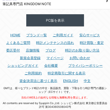
筆記具専門店 KINGDOM NOTE
PC版を表示
HOME
ブランド一覧
ご利用ガイド
安心サービス
よくあるご質問
時計メンテナンスの流れ
時計買取・査定
委託受付
店舗情報
ブログ
時計のお取り扱い方法
新規会員登録
マイページ
お問い合わせ
ショッピングガイド
会社概要
プライバシーポリシー
ご利用規約
特定商取引に関する表示
資金決済法に基づく表示
ENGLISH
中文
GMTは、様々なブランド時計の中古・新品販売、買取・下取を行う時計専門の通販シ
ョップ（ECサイト）です。
当社のWEB上の如何なる情報も無断転用を禁止します。
All contents are reserved by Syuppin Co.,Ltd. シュッピン株式会社 東京都公安委員会
許可 第304360508043号