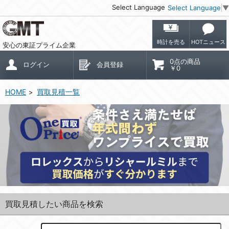
Select Language
Select Language
▼
時計を売る
HOTニュース
安心の東証プライム企業
0点の商品
ログイン
会員登録
￥0
HOME
買取見積一覧
買取見積したい商品を検索