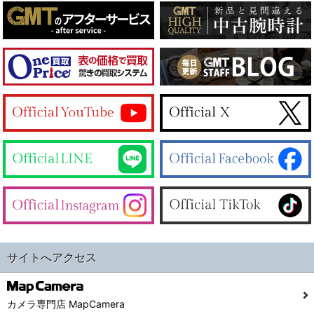
サイトへアクセス
カメラ専門店 MapCamera