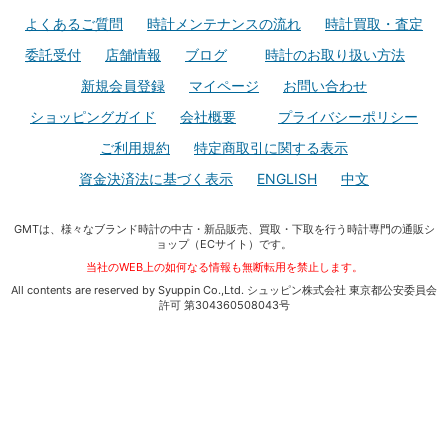
よくあるご質問
時計メンテナンスの流れ
時計買取・査定
委託受付
店舗情報
ブログ
時計のお取り扱い方法
新規会員登録
マイページ
お問い合わせ
ショッピングガイド
会社概要
プライバシーポリシー
ご利用規約
特定商取引に関する表示
資金決済法に基づく表示
ENGLISH
中文
GMTは、様々なブランド時計の中古・新品販売、買取・下取を行う時計専門の通販シ
ョップ（ECサイト）です。
当社のWEB上の如何なる情報も無断転用を禁止します。
All contents are reserved by Syuppin Co.,Ltd. シュッピン株式会社 東京都公安委員会
許可 第304360508043号