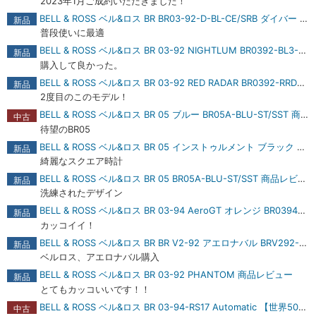
2023年1月ご成約いただきました！
BELL & ROSS ベル&ロス BR BR03-92-D-BL-CE/SRB ダイバー 商品レビュー
新品
普段使いに最適
BELL & ROSS ベル&ロス BR 03-92 NIGHTLUM BR0392-BL3-CE/SCA 商品レビュー
新品
購入して良かった。
BELL & ROSS ベル&ロス BR 03-92 RED RADAR BR0392-RRDR-CE/SRB 商品レビュー
新品
2度目のこのモデル！
BELL & ROSS ベル&ロス BR 05 ブルー BR05A-BLU-ST/SST 商品レビュー
中古
待望のBR05
BELL & ROSS ベル&ロス BR 05 インストゥルメント ブラック スチール BR05A-BL-ST/SRB 商品レビュー
新品
綺麗なスクエア時計
BELL & ROSS ベル&ロス BR 05 BR05A-BLU-ST/SST 商品レビュー
新品
洗練されたデザイン
BELL & ROSS ベル&ロス BR 03-94 AeroGT オレンジ BR0394-SC-ORA/SCA 商品レビュー
新品
カッコイイ！
BELL & ROSS ベル&ロス BR BR V2-92 アエロナバル BRV292-BU-G-ST/SST ブルー 商品レビュー
新品
ベルロス、アエロナバル購入
BELL & ROSS ベル&ロス BR 03-92 PHANTOM 商品レビュー
新品
とてもカッコいいです！！
BELL & ROSS ベル&ロス BR 03-94-RS17 Automatic 【世界500本限定】 商品レビュー
中古