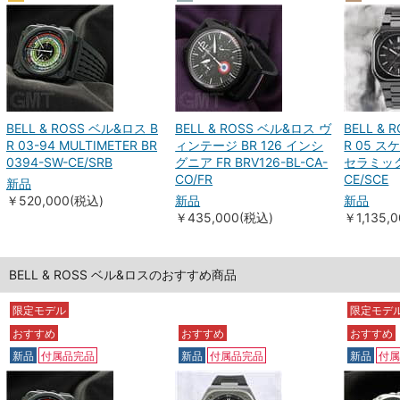
BELL & ROSS ベル&ロス B
BELL & ROSS ベル&ロス ヴ
BELL &
R 03-94 MULTIMETER BR
ィンテージ BR 126 インシ
R 05 
0394-SW-CE/SRB
グニア FR BRV126-BL-CA-
セラミック 
CO/FR
CE/SCE
新品
￥520,000(税込)
新品
新品
￥435,000(税込)
￥1,135,
BELL & ROSS ベル&ロスのおすすめ商品
限定モデル
限定モデ
おすすめ
おすすめ
おすすめ
新品
付属品完品
新品
付属品完品
新品
付