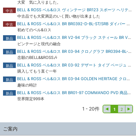
大変 気に入りました。
BELL & ROSS ベル&ロス ヴィンテージ BR123 スポーツ ヘリテージ 商品レビュー
中古
中古品でも大変満足のいく買い物が出来ました
BELL & ROSS ベル&ロス BR BR0392-D-BL-ST/SRB ダイバー 商品レビュー
中古
初めてのベル&ロス
BELL & ROSS ベル&ロス BR V2-94 ブラック スティール BR V2-94-BL-ST/SST 商品レビュー
新品
ビンテージと現代の融合
BELL & ROSS ベル&ロス BR 03-94 クロノグラフ BR0394-BL-SI/SCA 商品レビュー
新品
念願のBELL&&ROSS🎶
BELL & ROSS ベル&ロス BR 03-92 デザート タイプ ベージュ 商品レビュー
新品
購入してもう直ぐ一年
BELL & ROSS ベル&ロス BR 03-94 GOLDEN HERITAGE クロノグラフ 商品レビュー
新品
趣味の時計
BELL & ROSS ベル&ロス BR BR01-97 COMMANDO PVD 商品レビュー
新品
世界限定999本
1 - 20件
1
2
ご案内