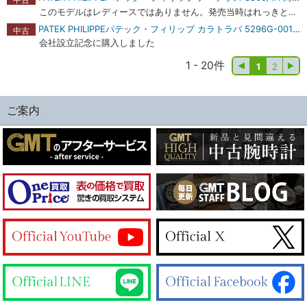
このモデルはレディースではありません。発売当時はれっきとしたメンズです。
PATEK PHILIPPEパテック・フィリップ カラトラバ 5296G-001 商品レビュー
中古
会社設立記念に購入しました
1 - 20件
1
2
ご案内