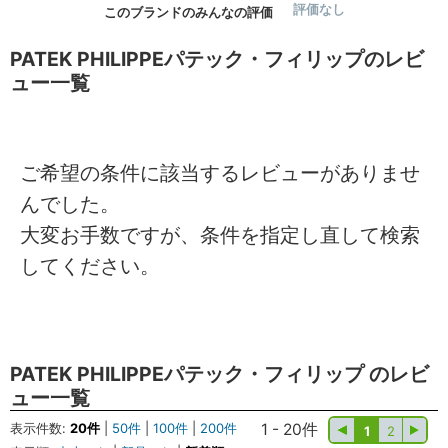
評価なし
このブランドのみんなの評価
PATEK PHILIPPEパテック・フィリップのレビ
ュー一覧
ご希望の条件に該当するレビューがありませ
んでした。
大変お手数ですが、条件を指定し直して検索
してください。
PATEK PHILIPPEパテック・フィリップ のレビ
ュー一覧
表示件数:
20件
|
50件
|
100件
|
200件
1 - 20件
1
2