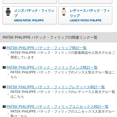
メンズ パテック・フィリッ
レディース パテック・フィ
プ
リップ
MENS PATEK PHILIPPE
LADIES’ PATEK PHILIPPE
PATEK PHILIPPE パテック・フィリップの関連リンク一覧
PATEK PHILIPPE パテック・フィリップ時計一覧
PATEK PHILIPPE パテック・フィリップの新着商品や人気モデルをご
用意しています
PATEK PHILIPPE パテック・フィリップメンズ時計一覧
PATEK PHILIPPE パテック・フィリップのメンズ人気モデル一覧はこ
ちら
PATEK PHILIPPE パテック・フィリップレディース時計一覧
PATEK PHILIPPE パテック・フィリップのレディース人気モデル一覧
はこちら
PATEK PHILIPPE パテック・フィリップユニセックス時計一覧
PATEK PHILIPPE パテック・フィリップのユニセックス人気モデル一
覧はこちら