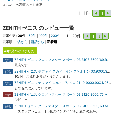
はじめての高額ネット通販
1 - 1件
1
ZENITH ゼニス のレビュー一覧
表示件数:
20件
|
50件
|
100件
|
200件
1 - 20件
1
2
表示順:
中古から
|
新品から
|
新着順
40件見つかりました!
ZENITH ゼニス クロノマスター スポーツ 03.3103.3600/69.R950 商品レビュー
新品
最高です
ZENITH ゼニス デファイ スカイライン スケルトン 03.9300.3620/80.I001 ブティック エディション 商品レビュー
新品
10/14 ご成約ありがとうございます。
ZENITH ゼニス デファイ エル・プリメロ 21 10.9000.9004/96.R921 商品レビュー
新品
とても気に入っています。
ZENITH ゼニス クロノマスター スポーツ 03.3120.3600/76.M3100 メテオライト 商品レビュー
中古
レビュー
ZENITH ゼニス クロノマスター スポーツ 03.3100.3600/69.M3100 ホワイト 商品レビュー
新品
【スタッフレビュー】3色のインダイヤルが魅力の腕時計