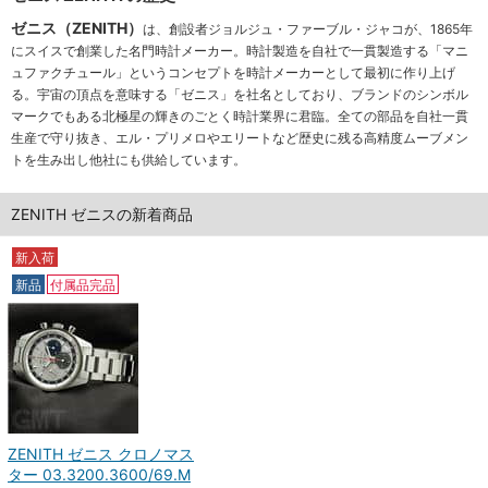
ゼニス（ZENITH）
は、創設者ジョルジュ・ファーブル・ジャコが、1865年
にスイスで創業した名門時計メーカー。時計製造を自社で一貫製造する「
マニ
ュファクチュール
」というコンセプトを時計メーカーとして最初に作り上げ
る。宇宙の頂点を意味する「
ゼニス
」を社名としており、ブランドのシンボル
マークでもある北極星の輝きのごとく時計業界に君臨。全ての部品を自社一貫
生産で守り抜き、
エル・プリメロ
や
エリート
など歴史に残る高精度ムーブメン
トを生み出し他社にも供給しています。
ZENITH ゼニスの新着商品
新入荷
新品
付属品完品
ZENITH ゼニス クロノマス
ター 03.3200.3600/69.M