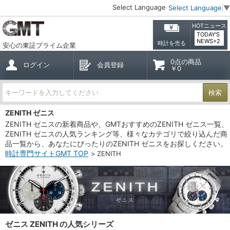
Select Language
Select Language
▼
HOTニュース
TODAY'S
NEWS+2
時計を売る
安心の東証プライム企業
0点の商品
ログイン
会員登録
￥0
検索
ZENITH ゼニス
ZENITH ゼニスの新着商品や、GMTおすすめのZENITH ゼニス一覧、
ZENITH ゼニスの人気ランキング等、様々なカテゴリで絞り込んだ商
品一覧から、あなたにぴったりのZENITH ゼニスをお探しください。
時計専門サイトGMT TOP
ZENITH
ゼニス ZENITH の人気シリーズ