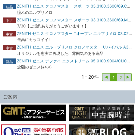
ZENITH ゼニス クロノマスター スポーツ 03.3100.3600/69.C823 商品レビュー
新品
憧れのエルプリメロ
ZENITH ゼニス クロノマスター スポーツ 03.3100.3600/69.M3100 ホワイト 商品レビュー
中古
7/30【ご成約ありがとうございます！】
ZENITH ゼニス クロノマスター Tオープン エルプリメロ 03.0240.4021/01.M240 商品レビュー
中古
最高にカッコイイ!
ZENITH ゼニス エル・プリメロ クロノマスター リバイバル A385 03.A384.400/385.M385【未使用品】 商品レビュー
中古
オリジナルを忠実に再現した、雰囲気のある逸品
ZENITH ゼニス デファイ エクストリーム 95.9100.9004/01.I001 商品レビュー
新品
念願のゼニス(๑˃̵ᴗ˂̵)
1 - 20件
1
2
ご案内