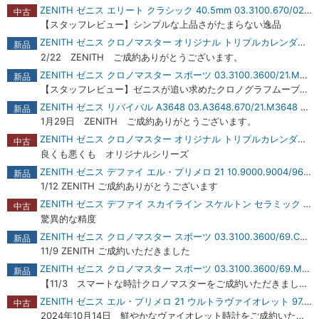
ZENITH ゼニス エリート クラシック 40.5mm 03.3100.670/02.C922 ブルー 商品レビュー
中古
【スタッフレビュー】シンプルな上品さがたまらない逸品
ZENITH ゼニス クロノマスター オリジナル トリプルカレンダー ホディンキーエディション 03.3401.3610./21.M3200【世界限定200本】 商品レビュー
新品
2/22 ZENITH ご成約ありがとうございます。
ZENITH ゼニス クロノマスター スポーツ 03.3100.3600/21.M3100 商品レビュー
新品
【スタッフレビュー】ゼニスが追い求めたクロノグラフムーブメントを堪能できる腕時計
ZENITH ゼニス リバイバル A3648 03.A3648.670/21.M3648 【2024年新作】 商品レビュー
新品
1月29日 ZENITH ご成約ありがとうございます。
ZENITH ゼニス クロノマスター オリジナル トリプルカレンダー 03.3400.3610/38.M3200 商品レビュー
中古
良くも悪くも オリジナルシリーズ
ZENITH ゼニス デファイ エル・プリメロ 21 10.9000.9004/96.R921 商品レビュー
新品
1/12 ZENITH ご成約ありがとうございます
ZENITH ゼニス デファイ スカイライン スケルトン セラミック 49.9300.3620/78.I001 商品レビュー
中古
驚異的な精度
ZENITH ゼニス クロノマスター スポーツ 03.3100.3600/69.C823 商品レビュー
新品
11/9 ZENITH ご成約いただきました
ZENITH ゼニス クロノマスター スポーツ 03.3100.3600/69.M3100 ホワイト 商品レビュー
新品
【11/3 スマートな時計クロノマスターをご成約いただきました】
ZENITH ゼニス エル・プリメロ 21 ウルトラヴァイオレット 97.9001.9004/80.R92【未使用品】 商品レビュー
中古
2024年10月14日 鮮やかなヴァイオレット時計をご成約いただきました。