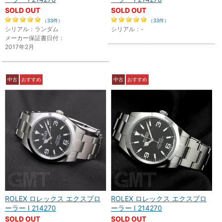
SOLD OUT
SOLD OUT
（33件）
（33件）
シリアル：ランダム
シリアル：-
メーカー保証書日付：
2017年2月
中古
おすすめ
中古
おすすめ
ROLEX ロレックス エクスプロ
ROLEX ロレックス エクスプロ
ーラー I 214270
ーラー I 214270
SOLD OUT
SOLD OUT