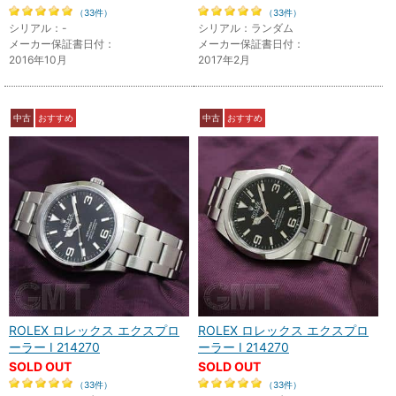
（33件）
（33件）
シリアル：-
シリアル：ランダム
メーカー保証書日付：
メーカー保証書日付：
2016年10月
2017年2月
中古
おすすめ
中古
おすすめ
ROLEX ロレックス エクスプロ
ROLEX ロレックス エクスプロ
ーラー I 214270
ーラー I 214270
SOLD OUT
SOLD OUT
（33件）
（33件）