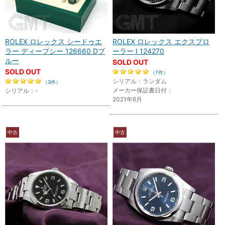
ROLEX ロレックス シードゥエ
ROLEX ロレックス エクスプロ
ラー ディープシー 126660 Dブ
ーラー I 124270
ルー
SOLD OUT
SOLD OUT
（7件）
シリアル：ランダム
（3件）
メーカー保証書日付：
シリアル：-
2021年6月
中古
中古