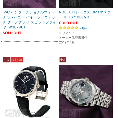
IWC インターナショナルウォッ
ROLEX ロレックス GMTマスタ
チカンパニー パイロットウォッ
ー II 116710BLNR
チ クロノグラフ スピットファイ
SOLD OUT
ヤ IW387901
（4件）
SOLD OUT
シリアル：-
メーカー保証書日付：
2019年4月
中古
おすすめ
中古