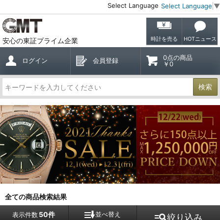
Select Language
Select Language
▼
時計を売る
HOTニュース
安心の東証プライム企業
0点の商品
ログイン
会員登録
￥0
検索
全ての商品検索結果
50件
並べ替え
表示件数
絞り込み