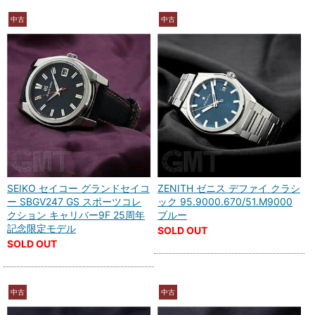
中古
中古
SEIKO セイコー グランドセイコ
ZENITH ゼニス デファイ クラシ
ー SBGV247 GS スポーツコレ
ック 95.9000.670/51.M9000
クション キャリバー9F 25周年
ブルー
記念限定モデル
SOLD OUT
SOLD OUT
中古
中古