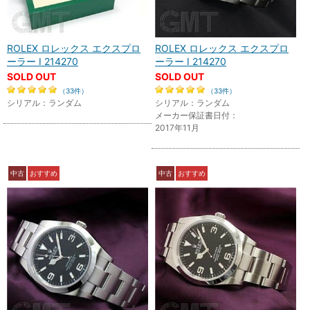
ROLEX ロレックス エクスプロ
ROLEX ロレックス エクスプロ
ーラー I 214270
ーラー I 214270
SOLD OUT
SOLD OUT
（33件）
（33件）
シリアル：ランダム
シリアル：ランダム
メーカー保証書日付：
2017年11月
中古
おすすめ
中古
おすすめ