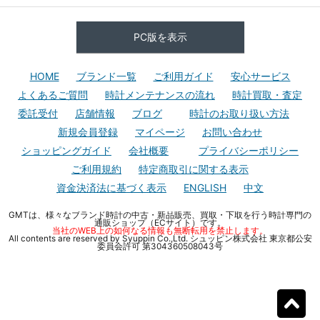
PC版を表示
HOME
ブランド一覧
ご利用ガイド
安心サービス
よくあるご質問
時計メンテナンスの流れ
時計買取・査定
委託受付
店舗情報
ブログ
時計のお取り扱い方法
新規会員登録
マイページ
お問い合わせ
ショッピングガイド
会社概要
プライバシーポリシー
ご利用規約
特定商取引に関する表示
資金決済法に基づく表示
ENGLISH
中文
GMTは、様々なブランド時計の中古・新品販売、買取・下取を行う時計専門の
通販ショップ（ECサイト）です。
当社のWEB上の如何なる情報も無断転用を禁止します。
All contents are reserved by Syuppin Co.,Ltd. シュッピン株式会社 東京都公安
委員会許可 第304360508043号