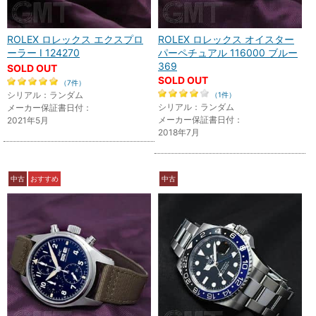
ROLEX ロレックス エクスプロ
ROLEX ロレックス オイスター
ーラー I 124270
パーペチュアル 116000 ブルー
369
SOLD OUT
SOLD OUT
（7件）
シリアル：ランダム
（1件）
シリアル：ランダム
メーカー保証書日付：
メーカー保証書日付：
2021年5月
2018年7月
中古
おすすめ
中古