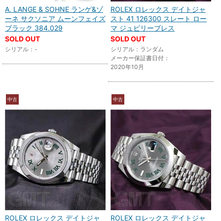
A. LANGE & SOHNE ランゲ&ゾ
ROLEX ロレックス デイトジャ
ーネ サクソニア ムーンフェイズ
スト 41 126300 スレート ロー
ブラック 384.029
マ ジュビリーブレス
SOLD OUT
SOLD OUT
シリアル：-
シリアル：ランダム
メーカー保証書日付：
2020年10月
中古
中古
ROLEX ロレックス デイトジャ
ROLEX ロレックス デイトジャ