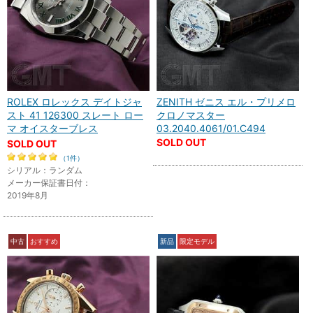
ROLEX ロレックス デイトジャ
ZENITH ゼニス エル・プリメロ
スト 41 126300 スレート ロー
クロノマスター
マ オイスターブレス
03.2040.4061/01.C494
SOLD OUT
SOLD OUT
（1件）
シリアル：ランダム
メーカー保証書日付：
2019年8月
中古
おすすめ
新品
限定モデル