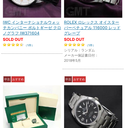
IWC インターナショナルウォッ
ROLEX ロレックス オイスター
チカンパニー ポルトギーゼ クロ
パーペチュアル 116000 レッド
ノグラフ IW371604
グレープ
SOLD OUT
SOLD OUT
（1件）
（1件）
シリアル：ランダム
メーカー保証書日付：
2018年5月
中古
おすすめ
中古
おすすめ