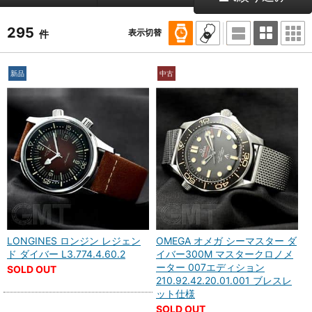
295
表示切替
件
新品
中古
LONGINES ロンジン レジェン
OMEGA オメガ シーマスター ダ
ド ダイバー L3.774.4.60.2
イバー300M マスタークロノメ
ーター 007エディション
SOLD OUT
210.92.42.20.01.001 ブレスレ
ット仕様
SOLD OUT