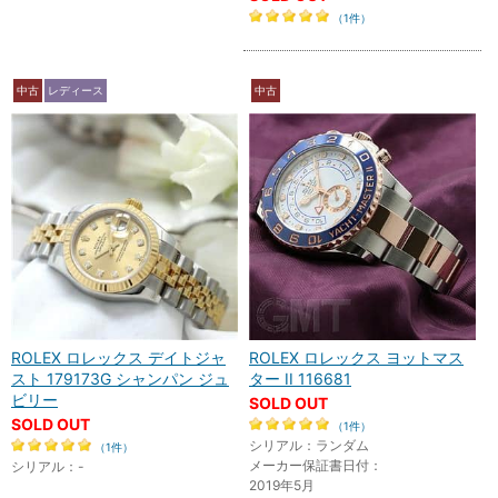
（1件）
中古
レディース
中古
ROLEX ロレックス デイトジャ
ROLEX ロレックス ヨットマス
スト 179173G シャンパン ジュ
ター II 116681
ビリー
SOLD OUT
SOLD OUT
（1件）
シリアル：ランダム
（1件）
メーカー保証書日付：
シリアル：-
2019年5月