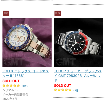
中古
中古
ROLEX ロレックス ヨットマス
TUDOR チューダー ブラックベ
ター II 116681
イ GMT 79830RB ブルー/レッ
ド
SOLD OUT
SOLD OUT
（1件）
シリアル：-
（4件）
メーカー保証書日付：
2020年6月