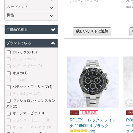
20
[ID: 3717017528751]
ムーブメント
[ID:
機能
付属品で絞る
欲しいリストに追加
ブランドで絞る
ロレックス
(18)
カルティエ
(0)
タグ・ホイヤー
(0)
オメガ
(1)
ウブロ
(0)
パテック・フィリップ
(4)
ランゲ&ゾーネ
(0)
ヴァシュロン・コンスタン
タン
(2)
オーデマ・ピゲ
(10)
中古
付属品完品
中
ROLEX ロレックス デイト
RO
フランク・ミュラー
(0)
ナ 116500LN ブラック
ナ 
オフィチーネ パネライ
(0)
ダ
(7件)