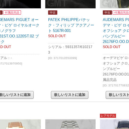
古
付属品完品
中古
中古
付属品完品
DEMARS PIGUET オー
PATEK PHILIPPEパテッ
AUDEMARS P
マ・ピゲ ロイヤルオーク
ク・フィリップ アクアノー
デマ・ピゲ ロ
ロノグラフ
ト 5167R-001
オフショア ク
31ST.OO.1220ST.02 ブ
SOLD OUT
バンブルビー
ック
26176FO.OO.D
D OUT
シリアル：5931357/610217
SOLD OUT
3
アル：-
オーデマピゲ ロ
[ID: 3717013553399]
オフショア クロ
 3717013970950]
ンブルビー
26176FO.OO.D
属品完品
[ID: 371701770832
欲しいリストに追加
欲しいリストに追加
欲しいリス
レアモデル