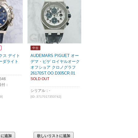
中古
ックス デイト
AUDEMARS PIGUET オー
 ソーダライト
デマ・ピゲ ロイヤルオーク
オフショア クロノグラフ
26170ST.OO.D305CR.01
546
SOLD OUT
日付：
シリアル：-
9]
[ID: 3717017353742]
トに追加
欲しいリストに追加