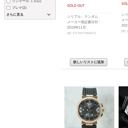
リシャール ミル
(2)
SOL
SOLD OUT
ブレゲ
(2)
さらに見る
シリ
シリアル：ランダム
メ
メーカー保証書日付：
20
2019年11月
[ID:
[ID: 3717017294427]
欲しいリストに追加