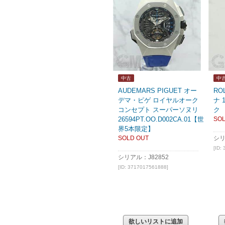
中古
中
AUDEMARS PIGUET オー
RO
デマ・ピゲ ロイヤルオーク
ナ 
コンセプト スーパーソヌリ
ク
26594PT.OO.D002CA.01【世
SOL
界5本限定】
SOLD OUT
シリ
[ID:
シリアル：J82852
[ID: 3717017561888]
欲しいリストに追加