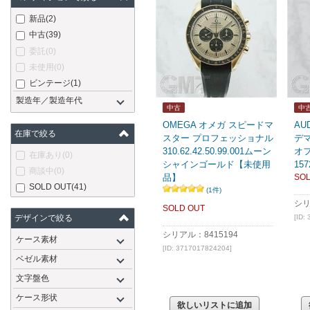
新品
(2)
中古
(39)
委託
(0)
未使用
(0)
ビンテージ
(1)
製造年／製造年代
中古
中
OMEGA オメガ スピードマ
AU
在庫で絞る
スター プロフェッショナル
デ
310.62.42.50.99.001ムーン
オ
在庫あり
(0)
シャインゴールド【未使用
157
商談中
(0)
品】
SOL
SOLD OUT
(41)
(1件)
シリ
SOLD OUT
デザインで絞る
[ID:
シリアル：8415194
ケース素材
[ID: 3717017824204]
ベゼル素材
文字盤色
ケース形状
欲しいリストに追加