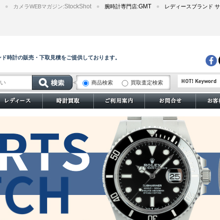
StockShot
GMT
カメラWEBマガジン:
腕時計専門店:
レディースブランド サ
ンド時計の販売・下取見積をご提供しております。
商品検索
買取査定検索
サブマリーナー