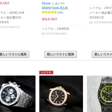
D OUT
41mm シルバー
4500V/110A-B126
シリアル：29Y27
アル：0008C1H8
メーカー保証書
(1件)
ーカー保証書日付：
2019年1月
SOLD OUT
22年9月
[ID: 371701691399
 3717017219277]
シリアル：1469628
[ID: 3717016941957]
欲しいリストに追加
欲しいリストに追加
欲しいリス
おすすめ