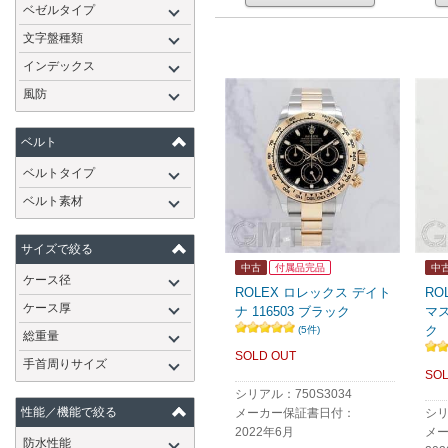
ベゼルタイプ
文字盤種類
インデックス
風防
ベルト
ベルトタイプ
ベルト素材
サイズで絞る
中古
付属品完品
中
ケース径
ROLEX ロレックス デイト
RO
ケース厚
ナ 116503 ブラック
マス
ク
(5件)
総重量
SOLD OUT
手首周りサイズ
SOL
シリアル：750S3034
性能／機能で絞る
メーカー保証書日付：
シリ
2022年6月
メ
防水性能