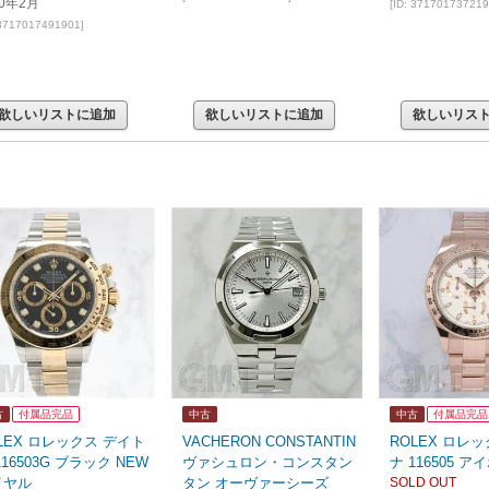
20年2月
[ID: 371701737219
 3717017491901]
欲しいリストに追加
欲しいリストに追加
欲しいリス
古
付属品完品
中古
中古
付属品完品
LEX ロレックス デイト
VACHERON CONSTANTIN
ROLEX ロレ
116503G ブラック NEW
ヴァシュロン・コンスタン
ナ 116505 
イヤル
タン オーヴァーシーズ
SOLD OUT