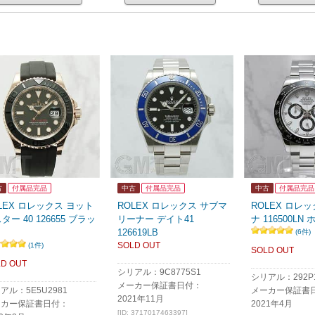
古
付属品完品
中古
付属品完品
中古
付属品完品
LEX ロレックス ヨット
ROLEX ロレックス サブマ
ROLEX ロレ
ター 40 126655 ブラッ
リーナー デイト41
ナ 116500LN
126619LB
(6件)
SOLD OUT
(1件)
SOLD OUT
D OUT
シリアル：9C8775S1
シリアル：292P1
メーカー保証書日付：
アル：5E5U2981
メーカー保証書
2021年11月
ーカー保証書日付：
2021年4月
[ID: 3717017463397]