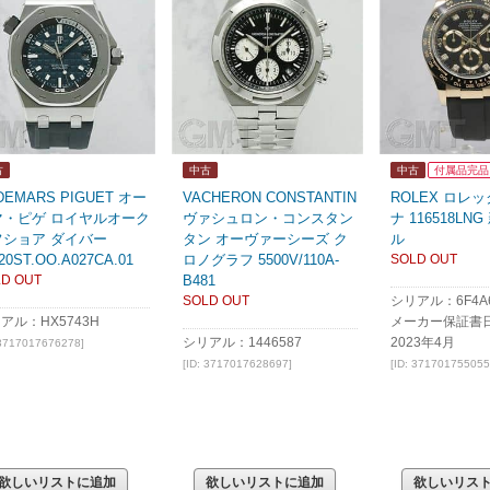
古
中古
中古
付属品完品
DEMARS PIGUET オー
VACHERON CONSTANTIN
ROLEX ロレ
マ・ピゲ ロイヤルオーク
ヴァシュロン・コンスタン
ナ 116518LN
フショア ダイバー
タン オーヴァーシーズ ク
ル
20ST.OO.A027CA.01
ロノグラフ 5500V/110A-
SOLD OUT
D OUT
B481
SOLD OUT
シリアル：6F4A6
アル：HX5743H
メーカー保証書
シリアル：1446587
2023年4月
 3717017676278]
[ID: 3717017628697]
[ID: 371701755055
欲しいリストに追加
欲しいリストに追加
欲しいリス