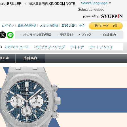
Select Language
▼
BRILLER
KINGDOM NOTE
ロン:
筆記具専門店:
Select Language
(0)
ログイン
|
新規会員登録
|
メルマガ登録
|
ENGLISH
/
中文
GMTマスター II
パテックフィリップ
デイトナ
デイトジャスト
エクスプローラー I
オイスターパーペチュアル
シードゥエラー
オメガ
ロレックス
タグホイヤー
パネライ