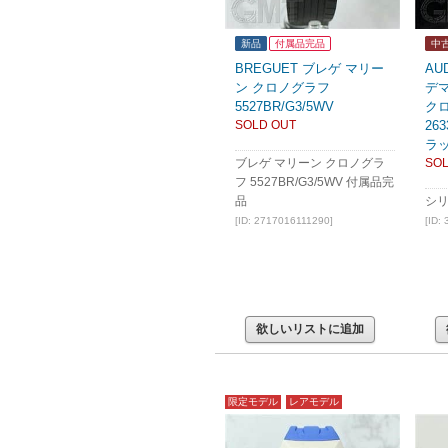
新品
付属品完品
中
BREGUET ブレゲ マリー
AU
ン クロノグラフ
デ
5527BR/G3/5WV
ク
SOLD OUT
263
ラ
ブレゲ マリーン クロノグラ
SOL
フ 5527BR/G3/5WV 付属品完
品
シリ
[ID: 2717016111290]
[ID:
欲しいリストに追加
限定モデル
レアモデル