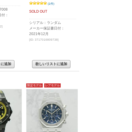
(1件)
008
SOLD OUT
日付：
シリアル：ランダム
2]
メーカー保証書日付：
2021年12月
[ID: 3717016809738]
トに追加
欲しいリストに追加
限定モデル
レアモデル