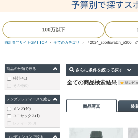
100万以下
時計専門サイトGMT TOP
全てのカテゴリ
「2024_sportswatch_o3
商品の分類で絞る
さらに条件を絞って探す
時計
(41)
全ての商品検索結果
総レビュ
その他
(0)
メンズ／レディースで絞る
商品写真
装
メンズ
(40)
ユニセックス
(1)
レディース
(0)
コンディションで絞る