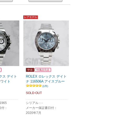
レアモデル
中古
付属品完品
ックス デイト
ROLEX ロレックス デイト
 ホワイト
ナ 116506A アイスブルー
(1件)
SOLD OUT
965
シリアル：-
日付：
メーカー保証書日付：
2020年7月