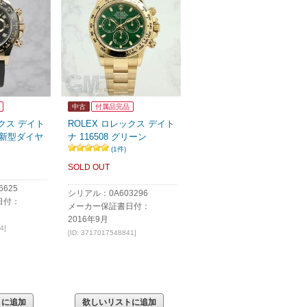
中古
付属品完品
ックス デイト
ROLEX ロレックス デイト
G 新型ダイヤ
ナ 116508 グリーン
(1件)
SOLD OUT
625
シリアル：0A603296
日付：
メーカー保証書日付：
2016年9月
4]
[ID: 3717017548841]
トに追加
欲しいリストに追加