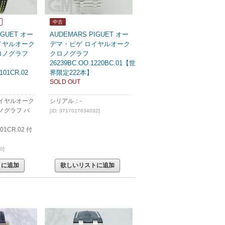
中古
IGUET オー
AUDEMARS PIGUET オー
イヤルオーク
デマ・ピゲ ロイヤルオーク
ロノグラフ
クロノグラフ
26239BC.OO.1220BC.01【世
101CR.02
界限定222本】
SOLD OUT
イヤルオーク
シリアル：-
ノグラフ バ
[ID: 3717017634032]
101CR.02 付
0]
トに追加
欲しいリストに追加