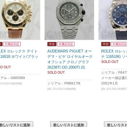
古
付属品完品
中古
付属品完品
中古
付属品完品
LEX ロレックス デイト
AUDEMARS PIGUET オー
ROLEX ロレ
116518 ホワイト/ブラッ
デマ・ピゲ ロイヤルオーク
ナ 116519G
オフショア クロノグラフ
SOLD OUT
D OUT
26238TI.OO.2000TI.01
SOLD OUT
シリアル：P647
アル：G885989
メーカー保証書
シリアル：PM8817M
2001年1月
 3717017492588]
[ID: 3717017456689]
[ID: 371701740957
欲しいリストに追加
欲しいリストに追加
欲しいリス