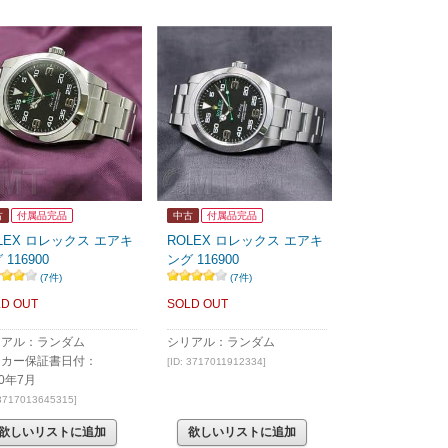
古
付属品完品
中古
付属品完品
LEX ロレックス エアキ
ROLEX ロレックス エアキ
 116900
ング 116900
(7件)
(7件)
D OUT
SOLD OUT
リアル：ランダム
シリアル：ランダム
ーカー保証書日付：
[ID: 3717011912334]
20年7月
 3717013645315]
欲しいリストに追加
欲しいリストに追加