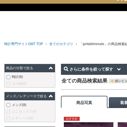
時計専門サイトGMT TOP
全てのカテゴリ
「gmtaklinesale」の商品検索
商品の分類で絞る
さらに条件を絞って探す
時計
(8)
全ての商品検索結果
総レビュ
その他
(0)
メンズ／レディースで絞る
商品写真
装
メンズ
(8)
ユニセックス
(0)
レディース
(0)
おすすめ