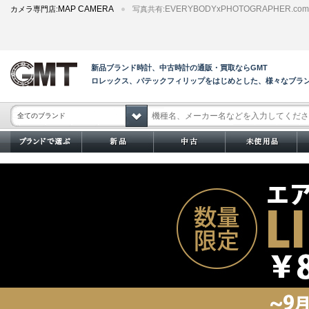
MAP CAMERA
EVERYBODYxPHOTOGRAPHER.com
カメラ専門店:
写真共有:
新品ブランド時計、中古時計の通販・買取ならGMT
ロレックス、パテックフィリップをはじめとした、様々なブラ
全てのブランド