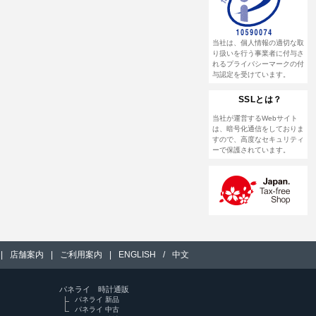
当社は、個人情報の適切な取
り扱いを行う事業者に付与さ
れるプライバシーマークの付
与認定を受けています。
SSLとは？
当社が運営するWebサイト
は、暗号化通信をしておりま
すので、高度なセキュリティ
ーで保護されています。
|
店舗案内
|
ご利用案内
|
ENGLISH
/
中文
パネライ 時計通販
パネライ 新品
パネライ 中古