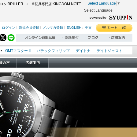
Select Language
▼
BRILLER
KINGDOM NOTE
ロン:
筆記具専門店:
Select Language
(0)
ログイン
|
新規会員登録
|
メルマガ登録
|
ENGLISH
/
中文
GMTマスター II
パテックフィリップ
デイトナ
デイトジャスト
エクスプローラー I
オイスターパーペチュアル
シードゥエラー
オメガ
ロレックス
タグホイヤー
パネライ