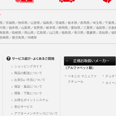
ア
県／宮城県／秋田県／山形県／福島県／茨城県／栃木県／群馬県／埼玉県／千葉県
川県／福井県／山梨県／長野県／岐阜県／静岡県／愛知県／三重県／滋賀県／京都
鳥取県／島根県／岡山県／広島県／山口県／徳島県／香川県／愛媛県／高知県／福
宮崎県／鹿児島県／沖縄県
ショッピングガイド
（アルファベット順）
商品の配送について
ペキニエ マニュファ
チュチ
お支払い方法について
クチュール
カミー
保証・返品について
買取・下取について
お得なポイントシステム
安心サービス
アフターメンテナンスについて