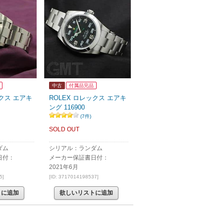
中古
付属品完品
ックス エアキ
ROLEX ロレックス エアキ
ング 116900
(7件)
SOLD OUT
ダム
シリアル：ランダム
日付：
メーカー保証書日付：
2021年6月
5]
[ID: 3717014198537]
トに追加
欲しいリストに追加