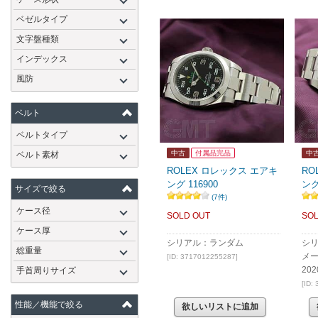
ベゼルタイプ
文字盤種類
インデックス
風防
ベルト
ベルトタイプ
中古
付属品完品
中
ベルト素材
ROLEX ロレックス エアキ
RO
ング 116900
ング
サイズで絞る
(7件)
ケース径
SOLD OUT
SOL
ケース厚
シリアル：ランダム
シ
総重量
メ
[ID: 3717012255287]
20
手首周りサイズ
[ID:
性能／機能で絞る
欲しいリストに追加