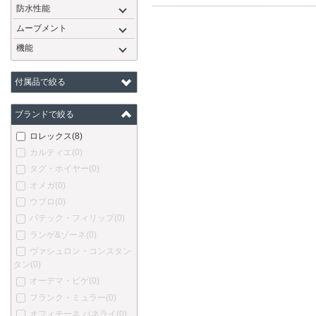
防水性能
ムーブメント
機能
付属品で絞る
ブランドで絞る
ロレックス
(8)
カルティエ
(0)
タグ・ホイヤー
(0)
オメガ
(0)
ウブロ
(0)
パテック・フィリップ
(0)
ランゲ&ゾーネ
(0)
ヴァシュロン・コンスタン
タン
(0)
オーデマ・ピゲ
(0)
フランク・ミュラー
(0)
オフィチーネ パネライ
(0)