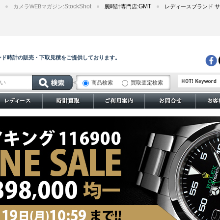
StockShot
GMT
カメラWEBマガジン:
腕時計専門店:
レディースブランド サ
ンド時計の販売・下取見積をご提供しております。
商品検索
買取査定検索
サブマリーナー