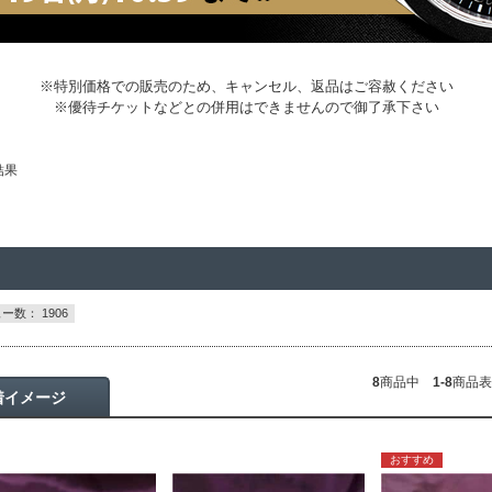
※特別価格での販売のため、キャンセル、返品はご容赦ください
※優待チケットなどとの併用はできませんので御了承下さい
結果
ー数： 1906
8
商品中
1-8
商品表
着イメージ
おすすめ