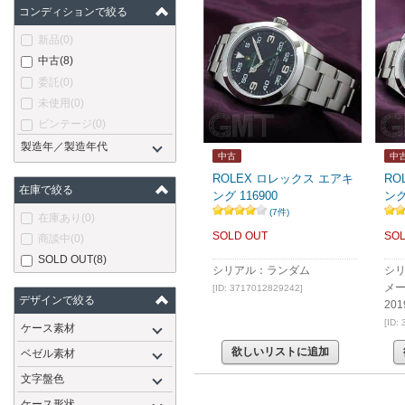
コンディションで絞る
新品
(0)
中古
(8)
委託
(0)
未使用
(0)
ビンテージ
(0)
製造年／製造年代
中古
中
ROLEX ロレックス エアキ
RO
在庫で絞る
ング 116900
ング
(7件)
在庫あり
(0)
SOLD OUT
SOL
商談中
(0)
SOLD OUT
(8)
シリアル：ランダム
シ
メ
[ID: 3717012829242]
デザインで絞る
20
[ID:
ケース素材
欲しいリストに追加
ベゼル素材
文字盤色
ケース形状