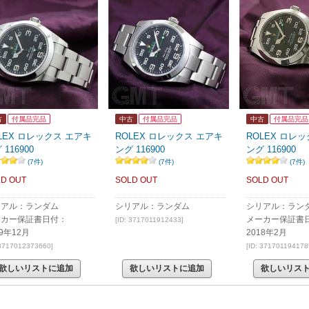
古
付属品完品
中古
付属品完品
中古
付属品完品
LEX ロレックス エアキ
ROLEX ロレックス エアキ
ROLEX ロレ
 116900
ング 116900
ング 116900
(7件)
(7件)
(7件)
D OUT
SOLD OUT
SOLD OUT
リアル：ランダム
シリアル：ランダム
シリアル：ラン
ーカー保証書日付：
メーカー保証書
[ID: 3717011912433]
19年12月
2018年2月
 3717012373660]
[ID: 371701194178
欲しいリストに追加
欲しいリストに追加
欲しいリス