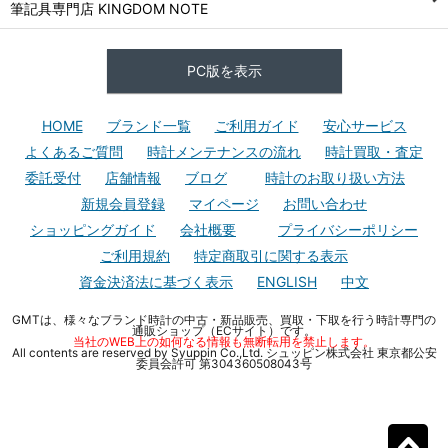
筆記具専門店 KINGDOM NOTE
PC版を表示
HOME
ブランド一覧
ご利用ガイド
安心サービス
よくあるご質問
時計メンテナンスの流れ
時計買取・査定
委託受付
店舗情報
ブログ
時計のお取り扱い方法
新規会員登録
マイページ
お問い合わせ
ショッピングガイド
会社概要
プライバシーポリシー
ご利用規約
特定商取引に関する表示
資金決済法に基づく表示
ENGLISH
中文
GMTは、様々なブランド時計の中古・新品販売、買取・下取を行う時計専門の
通販ショップ（ECサイト）です。
当社のWEB上の如何なる情報も無断転用を禁止します。
All contents are reserved by Syuppin Co.,Ltd. シュッピン株式会社 東京都公安
委員会許可 第304360508043号