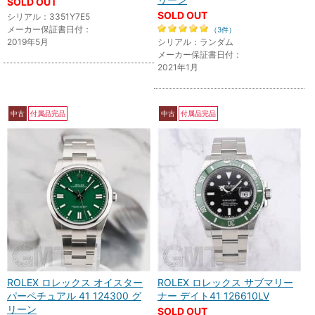
SOLD OUT
SOLD OUT
シリアル：3351Y7E5
メーカー保証書日付：
（3件）
2019年5月
シリアル：ランダム
メーカー保証書日付：
2021年1月
中古
付属品完品
中古
付属品完品
ROLEX ロレックス オイスター
ROLEX ロレックス サブマリー
パーペチュアル 41 124300 グ
ナー デイト41 126610LV
リーン
SOLD OUT