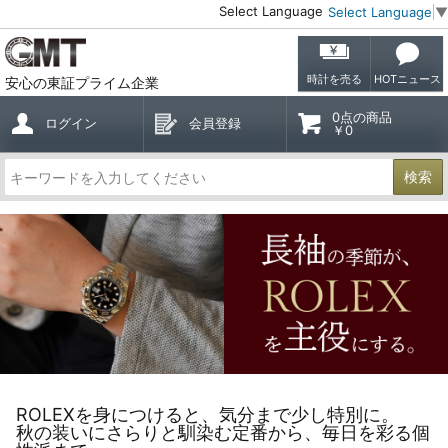
Select Language
Select Language
▼
時計を売る
HOTニュース
安心の東証プライム企業
0点の商品
ログイン
会員登録
￥0
検索
ROLEXを身につけると、気分まで少し特別に。
秋の装いにさらりと馴染む定番から、毎日を彩る個