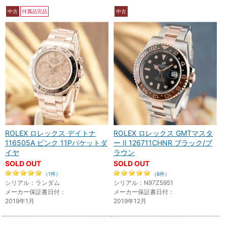
中古
付属品完品
中古
ROLEX ロレックス デイトナ
ROLEX ロレックス GMTマスタ
116505A ピンク 11Pバケットダ
ー II 126711CHNR ブラック/ブ
イヤ
ラウン
SOLD OUT
SOLD OUT
（1件）
（6件）
シリアル：ランダム
シリアル：N97Z5951
メーカー保証書日付：
メーカー保証書日付：
2019年1月
2019年12月