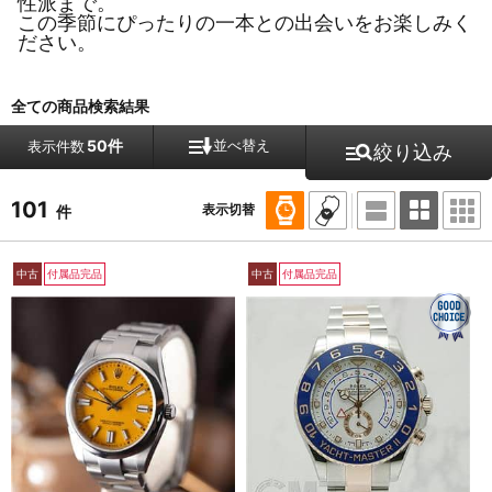
性派まで。
この季節にぴったりの一本との出会いをお楽しみく
ださい。
全ての商品検索結果
50件
並べ替え
表示件数
絞り込み
101
表示切替
件
中古
付属品完品
中古
付属品完品