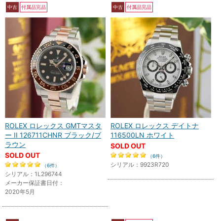
中古
付属品完品
中古
付属品完品
ROLEX ロレックス GMTマスタ
ROLEX ロレックス デイトナ
ー II 126711CHNR ブラック/ブ
116500LN ホワイト
ラウン
SOLD OUT
SOLD OUT
（6件）
シリアル：9923R720
（6件）
シリアル：1L296744
メーカー保証書日付：
2020年5月