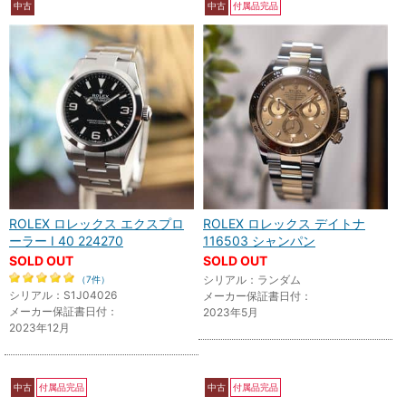
中古
中古
付属品完品
ROLEX ロレックス エクスプロ
ROLEX ロレックス デイトナ
ーラー I 40 224270
116503 シャンパン
SOLD OUT
SOLD OUT
シリアル：ランダム
（7件）
シリアル：S1J04026
メーカー保証書日付：
メーカー保証書日付：
2023年5月
2023年12月
中古
付属品完品
中古
付属品完品