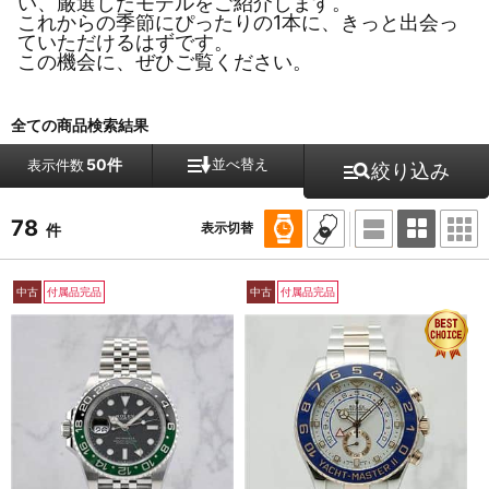
い、厳選したモデルをご紹介します。
これからの季節にぴったりの1本に、きっと出会っ
ていただけるはずです。
この機会に、ぜひご覧ください。
全ての商品検索結果
50件
並べ替え
表示件数
絞り込み
78
表示切替
件
中古
付属品完品
中古
付属品完品