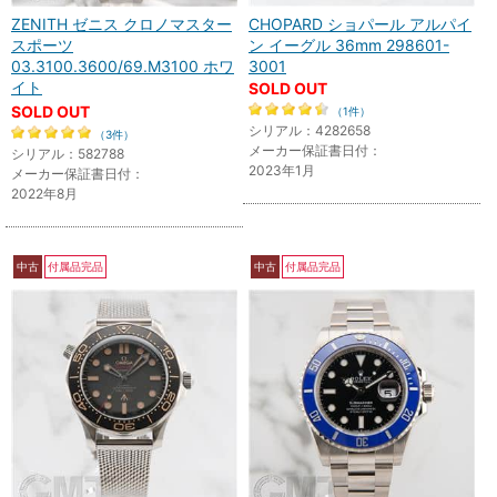
ZENITH ゼニス クロノマスター
CHOPARD ショパール アルパイ
スポーツ
ン イーグル 36mm 298601-
03.3100.3600/69.M3100 ホワ
3001
イト
SOLD OUT
SOLD OUT
（1件）
シリアル：4282658
（3件）
メーカー保証書日付：
シリアル：582788
2023年1月
メーカー保証書日付：
2022年8月
中古
付属品完品
中古
付属品完品