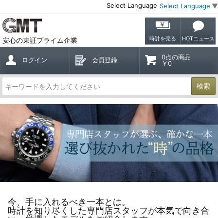
Select Language
Select Language
▼
時計を売る
HOTニュース
安心の東証プライム企業
0点の商品
ログイン
会員登録
￥0
検索
今、手に入れるべき一本とは。
時計を知り尽くした専門店スタッフが本気で向き合