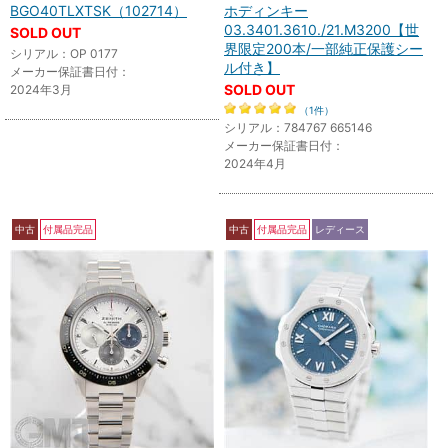
BGO40TLXTSK（102714）
ホディンキー
03.3401.3610./21.M3200【世
SOLD OUT
界限定200本/一部純正保護シー
シリアル：OP 0177
ル付き】
メーカー保証書日付：
SOLD OUT
2024年3月
（1件）
シリアル：784767 665146
メーカー保証書日付：
2024年4月
中古
付属品完品
中古
付属品完品
レディース