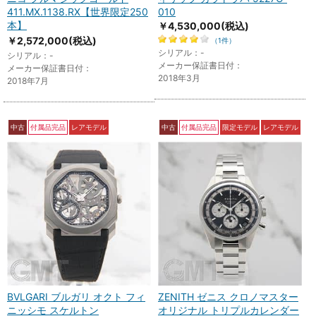
411.MX.1138.RX【世界限定250
010
本】
￥4,530,000
(税込)
￥2,572,000
(税込)
（1件）
シリアル：-
シリアル：-
メーカー保証書日付：
メーカー保証書日付：
2018年3月
2018年7月
中古
付属品完品
レアモデル
中古
付属品完品
限定モデル
レアモデル
BVLGARI ブルガリ オクト フィ
ZENITH ゼニス クロノマスター
ニッシモ スケルトン
オリジナル トリプルカレンダー