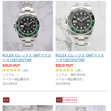
ROLEX ロレックス GMTマスタ
ROLEX ロレックス GMTマスタ
ー II 126720VTNR
ー II 126720VTNR
SOLD OUT
SOLD OUT
（2件）
（2件）
シリアル：-
シリアル：98Z793H9
メーカー保証書日付：
メーカー保証書日付：
2023年5月
2023年6月
中古
中古
付属品完品