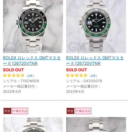
ROLEX ロレックス GMTマスタ
ROLEX ロレックス GMTマスタ
ー II 126720VTNR
ー II 126720VTNR
SOLD OUT
SOLD OUT
（2件）
（2件）
シリアル：715CW509
シリアル：0433S078
メーカー保証書日付：
メーカー保証書日付：
2023年4月
2023年4月
中古
付属品完品
中古
付属品完品