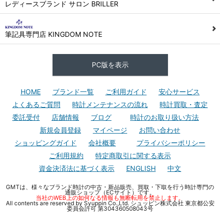
レディースブランド サロン BRILLER
筆記具専門店 KINGDOM NOTE
PC版を表示
HOME
ブランド一覧
ご利用ガイド
安心サービス
よくあるご質問
時計メンテナンスの流れ
時計買取・査定
委託受付
店舗情報
ブログ
時計のお取り扱い方法
新規会員登録
マイページ
お問い合わせ
ショッピングガイド
会社概要
プライバシーポリシー
ご利用規約
特定商取引に関する表示
資金決済法に基づく表示
ENGLISH
中文
GMTは、様々なブランド時計の中古・新品販売、買取・下取を行う時計専門の
通販ショップ（ECサイト）です。
当社のWEB上の如何なる情報も無断転用を禁止します。
All contents are reserved by Syuppin Co.,Ltd. シュッピン株式会社 東京都公安
委員会許可 第304360508043号