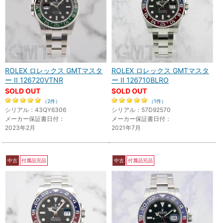
ROLEX ロレックス GMTマスタ
ROLEX ロレックス GMTマスタ
ー II 126720VTNR
ー II 126710BLRO
SOLD OUT
SOLD OUT
（2件）
（1件）
シリアル：43QY6306
シリアル：57D92570
メーカー保証書日付：
メーカー保証書日付：
2023年2月
2021年7月
中古
付属品完品
中古
付属品完品