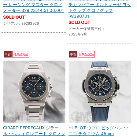
ー レーシング マスター クロノ
チカンパニー ポルトギーゼ ヨッ
メーター 329.23.44.51.06.001
トクラブ クロノグラフ
IW390701
SOLD OUT
SOLD OUT
シリアル：89293929
メーカー保証書日付：
2023年9月
中古
付属品完品
中古
付属品完品
GIRARD PERREGAUX ジラー
HUBLOT ウブロ ビッグバン ウ
ル・ペルゴ ロレアート クロノグ
ニコ チタニウム 45mm