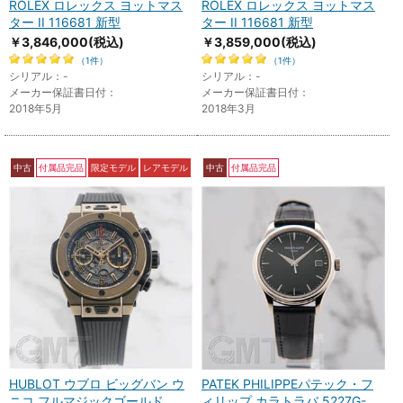
ROLEX ロレックス ヨットマス
ROLEX ロレックス ヨットマス
ター II 116681 新型
ター II 116681 新型
￥3,846,000
(税込)
￥3,859,000
(税込)
（1件）
（1件）
シリアル：-
シリアル：-
メーカー保証書日付：
メーカー保証書日付：
2018年5月
2018年3月
中古
付属品完品
限定モデル
レアモデル
中古
付属品完品
HUBLOT ウブロ ビッグバン ウ
PATEK PHILIPPEパテック・フ
ニコ フルマジックゴールド
ィリップ カラトラバ 5227G-