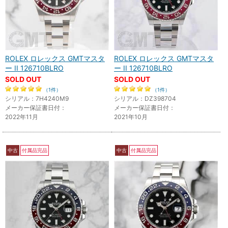
ROLEX ロレックス GMTマスタ
ROLEX ロレックス GMTマスタ
ー II 126710BLRO
ー II 126710BLRO
SOLD OUT
SOLD OUT
（1件）
（1件）
シリアル：7H4240M9
シリアル：DZ398704
メーカー保証書日付：
メーカー保証書日付：
2022年11月
2021年10月
中古
付属品完品
中古
付属品完品