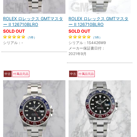
ROLEX ロレックス GMTマスタ
ROLEX ロレックス GMTマスタ
ー II 126710BLRO
ー II 126710BLRO
SOLD OUT
SOLD OUT
（1件）
（1件）
シリアル：-
シリアル：1S4426W9
メーカー保証書日付：
2021年9月
中古
付属品完品
中古
付属品完品