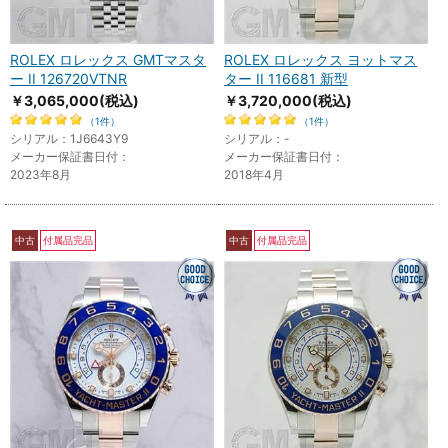
ROLEX ロレックス GMTマスタ
ROLEX ロレックス ヨットマス
ー II 126720VTNR
ター II 116681 新型
￥3,065,000
(税込)
￥3,720,000
(税込)
（1件）
（1件）
シリアル：1J6643Y9
シリアル：-
メーカー保証書日付：
メーカー保証書日付：
2023年8月
2018年4月
中古
付属品完品
中古
付属品完品