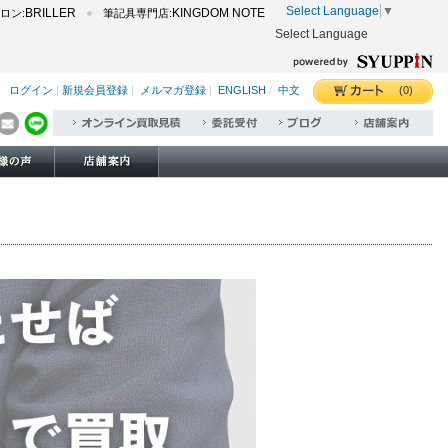
Select Language
▼
BRILLER
KINGDOM NOTE
ロン:
筆記具専門店:
Select Language
(0)
ログイン
|
新規会員登録
|
メルマガ登録
|
ENGLISH
/
中文