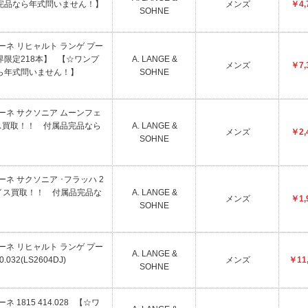
完品なら年式問いません！】
メンズ
￥4,
SOHNE
ゲ&ゾーネ リヒャルト ランゲ プー
世界限定218本】 【☆ワンプ
A. LANGE &
メンズ
￥7,
ら年式問いません！】
SOHNE
ゲ&ゾーネ サクソニア ムーンフェ
ライス買取！！ 付属品完品なら
A. LANGE &
メンズ
￥2,
SOHNE
&ゾーネ サクソニア ･フラッハ 2
ンプライス買取！！ 付属品完品な
A. LANGE &
メンズ
￥1,
SOHNE
ゲ&ゾーネ リヒャルト ランゲ プー
A. LANGE &
32(LS2604DJ)
メンズ
￥11,
SOHNE
ーネ 1815 414.028 【☆ワ