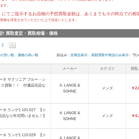
ます。
）にてご提示するお品物の予想買取金額は、あくまでもその時点での相
実物を拝見させていただいた上で決定いたします。
ーネ時計 買取査定・買取相場・価格
2
格の安い順
|
価格の高い順
絞込み：
全商品表示
|
高額買取中商品のみ表示
|
ワ
メーカー
カテゴリ
買取
ゲ&ゾーネ サクソニア ブルー・シ
プライス買取！！ 付属品完品な
A. LANGE &
メンズ
￥2,
SOHNE
ゾーネ ランゲ1 101.027 【☆
A. LANGE &
完品なら年式問いません！】
メンズ
￥4,
SOHNE
ゾーネ ランゲ1 110.029 【☆
A. LANGE &