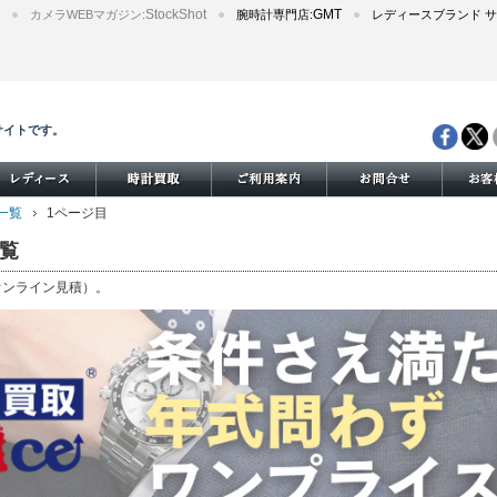
StockShot
GMT
カメラWEBマガジン:
腕時計専門店:
レディースブランド サ
サイトです。
積一覧
1ページ目
一覧
（オンライン見積）。