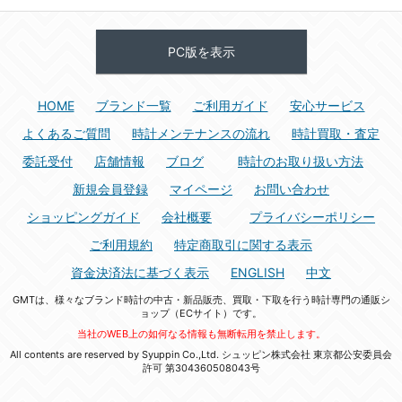
PC版を表示
HOME
ブランド一覧
ご利用ガイド
安心サービス
よくあるご質問
時計メンテナンスの流れ
時計買取・査定
委託受付
店舗情報
ブログ
時計のお取り扱い方法
新規会員登録
マイページ
お問い合わせ
ショッピングガイド
会社概要
プライバシーポリシー
ご利用規約
特定商取引に関する表示
資金決済法に基づく表示
ENGLISH
中文
GMTは、様々なブランド時計の中古・新品販売、買取・下取を行う時計専門の通販シ
ョップ（ECサイト）です。
当社のWEB上の如何なる情報も無断転用を禁止します。
All contents are reserved by Syuppin Co.,Ltd. シュッピン株式会社 東京都公安委員会
許可 第304360508043号