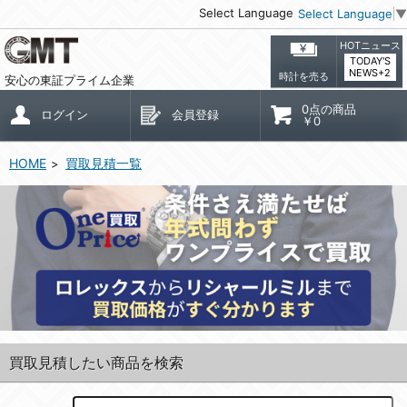
Select Language
Select Language
▼
HOTニュース
TODAY'S
NEWS+2
時計を売る
安心の東証プライム企業
0点の商品
ログイン
会員登録
￥0
HOME
買取見積一覧
買取見積したい商品を検索