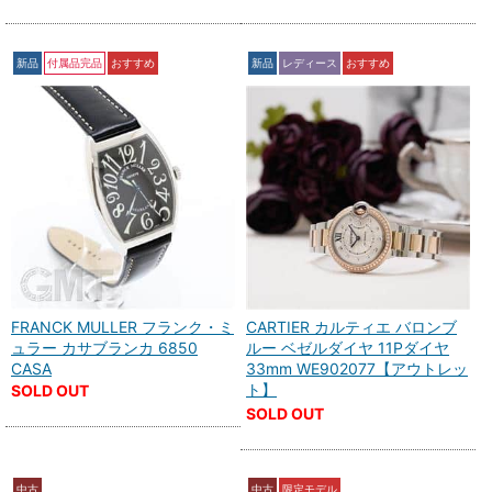
新品
付属品完品
おすすめ
新品
レディース
おすすめ
FRANCK MULLER フランク・ミ
CARTIER カルティエ バロンブ
ュラー カサブランカ 6850
ルー ベゼルダイヤ 11Pダイヤ
CASA
33mm WE902077【アウトレッ
ト】
SOLD OUT
SOLD OUT
中古
中古
限定モデル