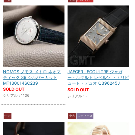
NOMOS ノモス メトロ ネオマ
JAEGER LECOULTRE ジャガ
ティック 39 シルバーカット
ー・ルクルト レベルソ ・トリビ
MT130014SC239
ュート・デュオ Q396245J
SOLD OUT
SOLD OUT
シリアル：1136
シリアル：-
中古
中古
レディース