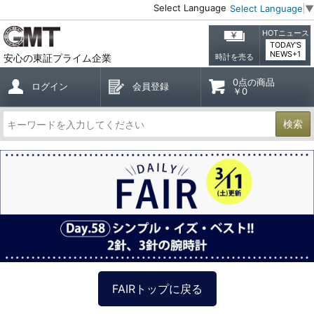
Select Language
Select Language
▼
HOTニュース
TODAY'S
NEWS+1
安心の東証プライム企業
時計を売る
0点の商品
ログイン
会員登録
￥0
検索
FAIRトップに戻る