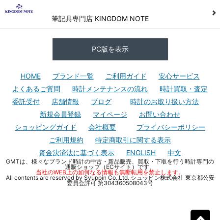
筆記具専門店 KINGDOM NOTE
PC版を表示
HOME
ブランド一覧
ご利用ガイド
安心サービス
よくあるご質問
時計メンテナンスの流れ
時計買取・査定
委託受付
店舗情報
ブログ
時計のお取り扱い方法
新規会員登録
マイページ
お問い合わせ
ショッピングガイド
会社概要
プライバシーポリシー
ご利用規約
特定商取引に関する表示
資金決済法に基づく表示
ENGLISH
中文
GMTは、様々なブランド時計の中古・新品販売、買取・下取を行う時計専門の
通販ショップ（ECサイト）です。
当社のWEB上の如何なる情報も無断転用を禁止します。
All contents are reserved by Syuppin Co.,Ltd. シュッピン株式会社 東京都公安
委員会許可 第304360508043号