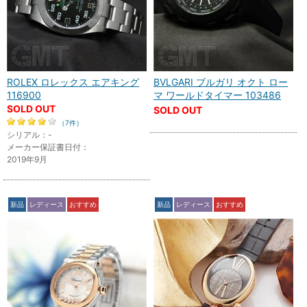
ROLEX ロレックス エアキング
BVLGARI ブルガリ オクト ロー
116900
マ ワールドタイマー 103486
SOLD OUT
SOLD OUT
（7件）
シリアル：-
メーカー保証書日付：
2019年9月
新品
レディース
おすすめ
新品
レディース
おすすめ