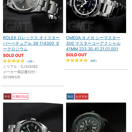
ROLEX ロレックス オイスター
OMEGA オメガ シーマスター
パーペチュアル 39 114300 ダ
300 マスターコーアクシャル
ークロジウム
41MM 233.30.41.21.01.001
SOLD OUT
SOLD OUT
（8件）
（3件）
シリアル：SJ325262
メーカー保証書日付：
2019年5月
中古
付属品完品
新品
おすすめ