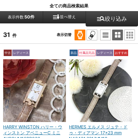
全ての商品検索結果
50件
並べ替え
表示件数
絞り込み
31
表示切替
件
中古
レディース
新品
付属品完品
レディース
おすすめ
HARRY WINSTON ハリー・ウ
HERMES エルメス ジュテ・ド
ィンストン アベニューC ミニ
ゥ・ディアマン 17×23 mm