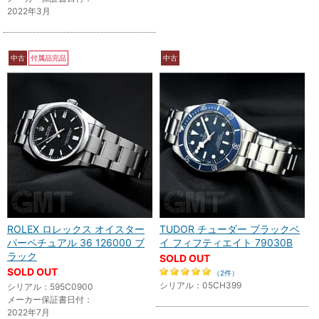
2022年3月
中古
付属品完品
中古
ROLEX ロレックス オイスター
TUDOR チューダー ブラックベ
パーペチュアル 36 126000 ブ
イ フィフティエイト 79030B
ラック
SOLD OUT
SOLD OUT
（2件）
シリアル：05CH399
シリアル：595C0900
メーカー保証書日付：
2022年7月