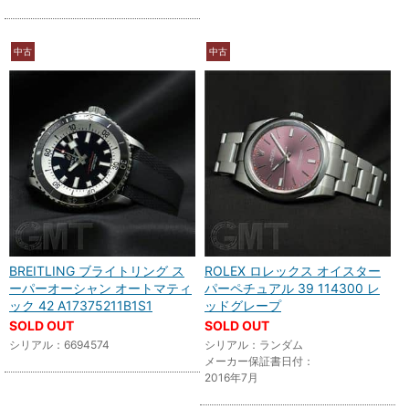
中古
中古
BREITLING ブライトリング ス
ROLEX ロレックス オイスター
ーパーオーシャン オートマティ
パーペチュアル 39 114300 レ
ック 42 A17375211B1S1
ッドグレープ
SOLD OUT
SOLD OUT
シリアル：6694574
シリアル：ランダム
メーカー保証書日付：
2016年7月