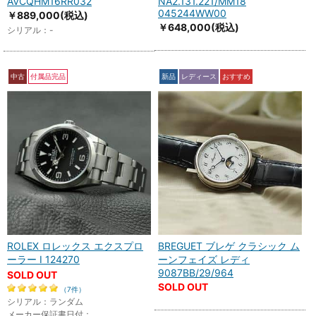
AVCQHM16RR032
NA2.131.221/MM18
045244WW00
￥889,000
(税込)
￥648,000
(税込)
シリアル：-
中古
付属品完品
新品
レディース
おすすめ
ROLEX ロレックス エクスプロ
BREGUET ブレゲ クラシック ム
ーラー I 124270
ーンフェイズ レディ
9087BB/29/964
SOLD OUT
SOLD OUT
（7件）
シリアル：ランダム
メーカー保証書日付：