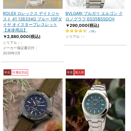
ROLEX ロレックス デイトジャ
BVLGARI ブルガリ エルゴン ク
スト 41 126334G ブルー 10Pダ
ロノグラフ EG35BSSDCH
イヤ オイスターブレスレット
￥290,000
(税込)
【未使用品】
（1件）
￥2,880,000
(税込)
シリアル：-
シリアル：-
メーカー保証書日付：
2026年2月
中古
付属品完品
中古
新入荷