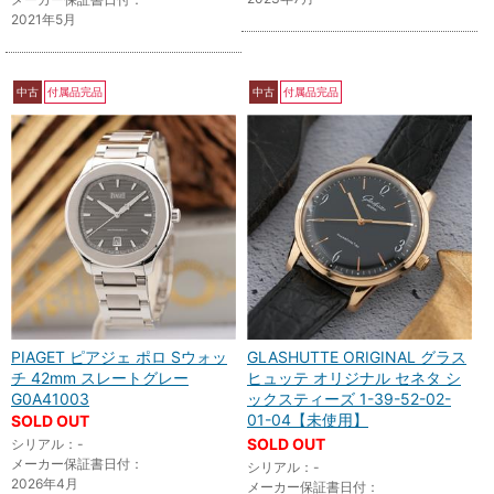
2021年5月
中古
付属品完品
中古
付属品完品
PIAGET ピアジェ ポロ Sウォッ
GLASHUTTE ORIGINAL グラス
チ 42mm スレートグレー
ヒュッテ オリジナル セネタ シ
G0A41003
ックスティーズ 1-39-52-02-
01-04【未使用】
SOLD OUT
SOLD OUT
シリアル：-
メーカー保証書日付：
シリアル：-
2026年4月
メーカー保証書日付：