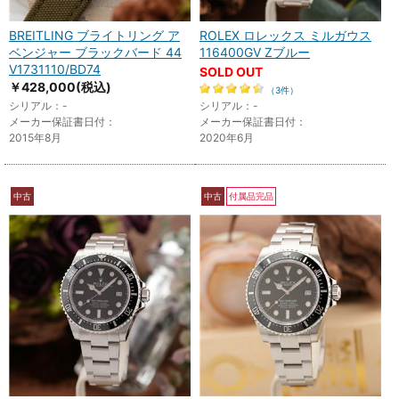
BREITLING ブライトリング ア
ROLEX ロレックス ミルガウス
ベンジャー ブラックバード 44
116400GV Zブルー
V1731110/BD74
SOLD OUT
￥428,000
(税込)
（3件）
シリアル：-
シリアル：-
メーカー保証書日付：
メーカー保証書日付：
2015年8月
2020年6月
中古
中古
付属品完品