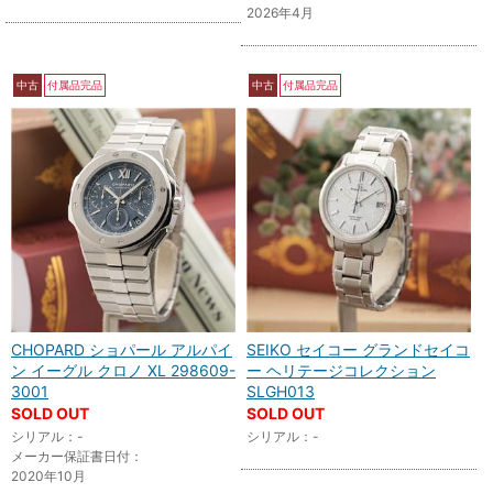
2026年4月
中古
付属品完品
中古
付属品完品
CHOPARD ショパール アルパイ
SEIKO セイコー グランドセイコ
ン イーグル クロノ XL 298609-
ー ヘリテージコレクション
3001
SLGH013
SOLD OUT
SOLD OUT
シリアル：-
シリアル：-
メーカー保証書日付：
2020年10月