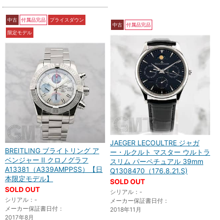
中古
付属品完品
プライスダウン
中古
付属品完品
限定モデル
JAEGER LECOULTRE ジャガ
BREITLING ブライトリング ア
ー・ルクルト マスター ウルトラ
ベンジャー II クロノグラフ
スリム パーペチュアル 39mm
A13381（A339AMPPSS）【日
Q1308470（176.8.21.S)
本限定モデル】
SOLD OUT
SOLD OUT
シリアル：-
シリアル：-
メーカー保証書日付：
メーカー保証書日付：
2018年11月
2017年8月