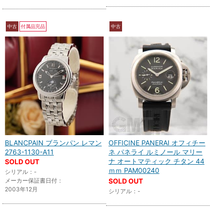
中古
付属品完品
中古
BLANCPAIN ブランパン レマン
OFFICINE PANERAI オフィチー
2763-1130-A11
ネ パネライ ルミノール マリー
ナ オートマティック チタン 44
SOLD OUT
ｍｍ PAM00240
シリアル：-
メーカー保証書日付：
SOLD OUT
2003年12月
シリアル：-