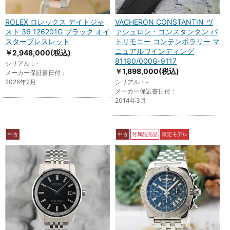
ROLEX ロレックス デイトジャ
VACHERON CONSTANTIN ヴ
スト 36 126201G ブラック オイ
ァシュロン・コンスタンタン パ
スターブレスレット
トリモニー コンテンポラリー マ
ニュアルワインディング
￥2,948,000
(税込)
81180/000G-9117
シリアル：-
￥1,898,000
(税込)
メーカー保証書日付：
2026年2月
シリアル：-
メーカー保証書日付：
2014年3月
中古
中古
付属品完品
限定モデル