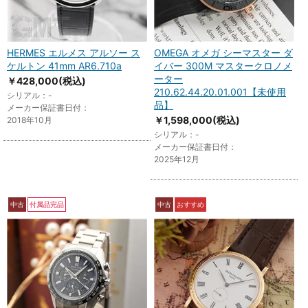
HERMES エルメス アルソー ス
OMEGA オメガ シーマスター ダ
ケルトン 41mm AR6.710a
イバー 300M マスタークロノメ
ーター
￥428,000
(税込)
210.62.44.20.01.001【未使用
シリアル：-
品】
メーカー保証書日付：
￥1,598,000
(税込)
2018年10月
シリアル：-
メーカー保証書日付：
2025年12月
中古
付属品完品
中古
おすすめ