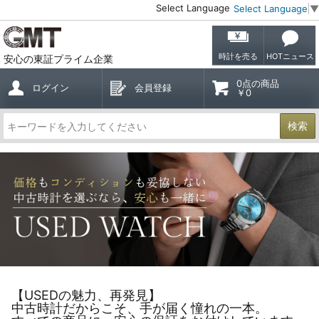
Select Language
Select Language
▼
時計を売る
HOTニュース
安心の東証プライム企業
0点の商品
ログイン
会員登録
￥0
検索
【USEDの魅力、再発見】
中古時計だからこそ、手が届く憧れの一本。