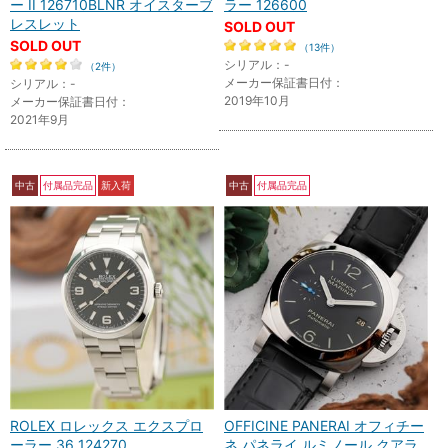
ー II 126710BLNR オイスターブ
ラー 126600
レスレット
SOLD OUT
SOLD OUT
（13件）
シリアル：-
（2件）
メーカー保証書日付：
シリアル：-
2019年10月
メーカー保証書日付：
2021年9月
中古
付属品完品
新入荷
中古
付属品完品
ROLEX ロレックス エクスプロ
OFFICINE PANERAI オフィチー
ーラー 36 124270
ネ パネライ ルミノール クアラ