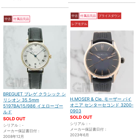
中古
付属品完品
プライスダウン
中古
付属品完品
レアモデル
BREGUET ブレゲ クラシック シ
H.MOSER & Cie. モーザー パイ
リシオン 35.5mm
オニア センターセコンド 3200-
5197BA/15/986 イエローゴー
0903
ルド
SOLD OUT
SOLD OUT
シリアル：-
シリアル：-
メーカー保証書日付：
メーカー保証書日付：
2023年6月
2008年12月