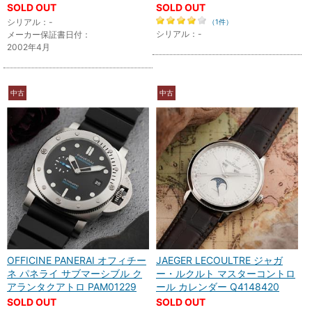
SOLD OUT
SOLD OUT
シリアル：-
（1件）
シリアル：-
メーカー保証書日付：
2002年4月
中古
中古
OFFICINE PANERAI オフィチー
JAEGER LECOULTRE ジャガ
ネ パネライ サブマーシブル ク
ー・ルクルト マスターコントロ
アランタクアトロ PAM01229
ール カレンダー Q4148420
SOLD OUT
SOLD OUT