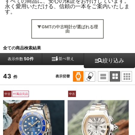
すべての商品に、安心の保証をお付けしています。
永く愛用いただける、信頼の一本をご案内いたしま
す。
▼GMTの中古時計が選ばれる理
由
全ての商品検索結果
50件
並べ替え
表示件数
絞り込み
43
表示切替
件
中古
付属品完品
中古