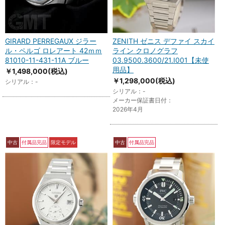
GIRARD PERREGAUX ジラー
ZENITH ゼニス デファイ スカイ
ル・ペルゴ ロレアート 42ｍｍ
ライン クロノグラフ
81010-11-431-11A ブルー
03.9500.3600/21.I001【未使
用品】
￥1,498,000
(税込)
￥1,298,000
(税込)
シリアル：-
シリアル：-
メーカー保証書日付：
2026年4月
中古
付属品完品
限定モデル
中古
付属品完品