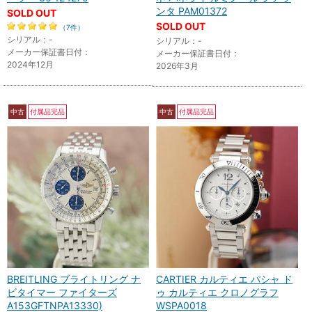
ンタ PAM01372
SOLD OUT
SOLD OUT
（7件）
シリアル：-
シリアル：-
メーカー保証書日付：
メーカー保証書日付：
2024年12月
2026年3月
中古
付属品完品
中古
付属品完品
BREITLING ブライトリング ナ
CARTIER カルティエ パシャ ド
ビタイマー ファイターズ
ゥ カルティエ クロノグラフ
A153GFTNPA13330)
WSPA0018