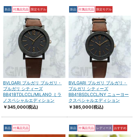
新品
付属品完品
限定モデル
新品
付属品完品
限定モデル
BVLGARI ブルガリ ブルガリ・
BVLGARI ブルガリ ブルガリ・
ブルガリ シティーズ
ブルガリ シティーズ
BB41BTDLCCL/MILANO ミラ
BB41BSDLCCL/NY ニューヨー
ノスペシャルエディション
クスペシャルエディション
￥345,000
(税込)
￥385,000
(税込)
新品
付属品完品
新品
付属品完品
レディース
おすすめ