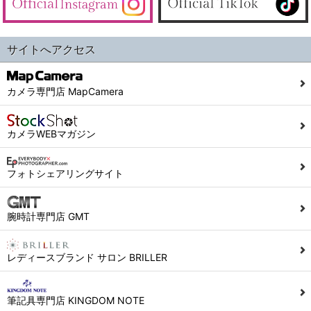
サイトへアクセス
カメラ専門店 MapCamera
カメラWEBマガジン
フォトシェアリングサイト
腕時計専門店 GMT
レディースブランド サロン BRILLER
筆記具専門店 KINGDOM NOTE