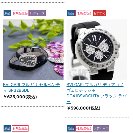
新品
付属品完品
レディース
新品
付属品完品
おすすめ
BVLGARI ブルガリ セルペンテ
BVLGARI ブルガリ ディアゴノ
ィ SP32BSDL
ヴェロチッシモ
DG41BSVDCHTA ブラック ラバ
￥635,000
(税込)
ー
￥598,000
(税込)
新品
付属品完品
新品
付属品完品
レディース