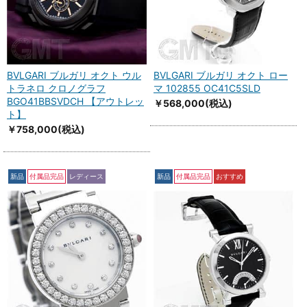
BVLGARI ブルガリ オクト ウル
BVLGARI ブルガリ オクト ロー
トラネロ クロノグラフ
マ 102855 OC41C5SLD
BGO41BBSVDCH 【アウトレッ
￥568,000
(税込)
ト】
￥758,000
(税込)
新品
付属品完品
レディース
新品
付属品完品
おすすめ