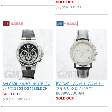
SOLD OUT
シリアル：L11044
中古
付属品完品
新品
付属品完品
BVLGARI ブルガリ ディアゴノ
BVLGARI ブルガリ ブルガリ・
カリブロ303 DG42BSLDCH
ブルガリ クロノグラフ
BB38WSLDCH/N
SOLD OUT
SOLD OUT
シリアル：MP1443