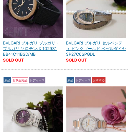
BVLGARI ブルガリ ブルガリ・
BVLGARI ブルガリ セルペンテ
ブルガリ ソロテンポ 102931
ィ ピンクゴールド ベゼルダイヤ
BB41C11BSD/MB
SP27C6SPGDL
SOLD OUT
SOLD OUT
新品
付属品完品
レディース
新品
レディース
おすすめ