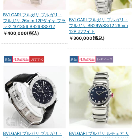
BVLGARI ブルガリ ブルガリ・
BVLGARI ブルガリ ブルガリ・
ブルガリ 26mm 12Pダイヤ ブラ
ブルガリ BB26WSS/12 26mm
ック 101356 BB26BSS/12
12P ホワイト
￥400,000
(税込)
￥360,000
(税込)
新品
付属品完品
おすすめ
新品
付属品完品
レディース
BVLGARI ブルガリ ブルガリ・
BVLGARI ブルガリ ルチェア サ