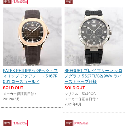
中古
付属品完品
中古
PATEK PHILIPPEパテック・フ
BREGUET ブレゲ マリーン クロ
ィリップ アクアノート 5167R-
ノグラフ 5527TI/G2/9WV ラバ
001 ローズゴールド
ーストラップ仕様
SOLD OUT
SOLD OUT
メーカー保証書日付：
シリアル：5040CC
2012年5月
メーカー保証書日付：
2021年6月
中古
付属品完品
中古
付属品完品