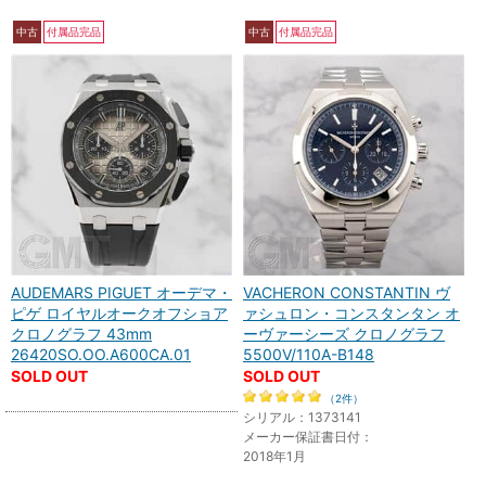
中古
付属品完品
中古
付属品完品
AUDEMARS PIGUET オーデマ・
VACHERON CONSTANTIN ヴ
ピゲ ロイヤルオークオフショア
ァシュロン・コンスタンタン オ
クロノグラフ 43mm
ーヴァーシーズ クロノグラフ
26420SO.OO.A600CA.01
5500V/110A-B148
SOLD OUT
SOLD OUT
（2件）
シリアル：1373141
メーカー保証書日付：
2018年1月