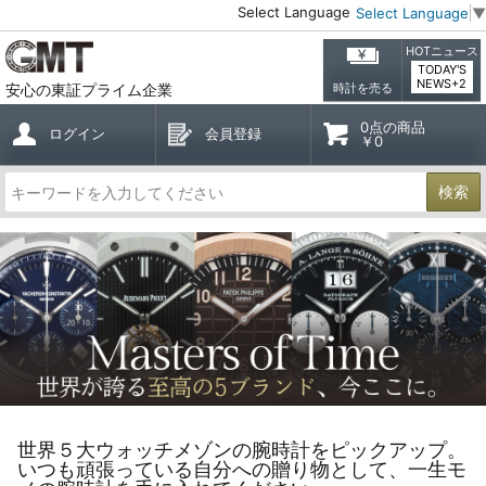
Select Language
Select Language
▼
HOTニュース
TODAY'S
NEWS+2
安心の東証プライム企業
時計を売る
0点の商品
ログイン
会員登録
￥0
検索
世界５大ウォッチメゾンの腕時計をピックアップ。
いつも頑張っている自分への贈り物として、一生モ