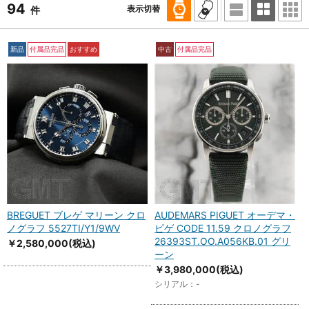
94
表示切替
件
新品
付属品完品
おすすめ
中古
付属品完品
BREGUET ブレゲ マリーン クロ
AUDEMARS PIGUET オーデマ・
ノグラフ 5527TI/Y1/9WV
ピゲ CODE 11.59 クロノグラフ
26393ST.OO.A056KB.01 グリ
￥2,580,000
(税込)
ーン
￥3,980,000
(税込)
シリアル：-