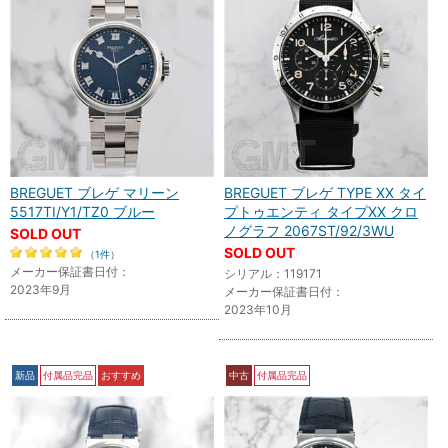
BREGUET ブレゲ マリーン
BREGUET ブレゲ TYPE XX タイ
5517TI/Y1/TZ0 ブルー
プトゥエンティ タイプXX クロ
ノグラフ 2067ST/92/3WU
SOLD OUT
SOLD OUT
（1件）
メーカー保証書日付：
シリアル：119171
2023年9月
メーカー保証書日付：
2023年10月
新品
付属品完品
おすすめ
中古
付属品完品