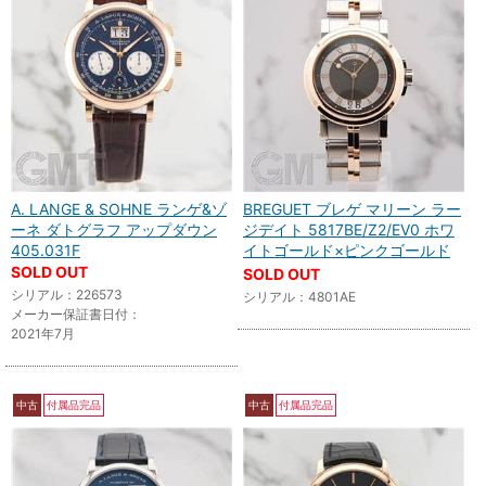
A. LANGE & SOHNE ランゲ&ゾ
BREGUET ブレゲ マリーン ラー
ーネ ダトグラフ アップダウン
ジデイト 5817BE/Z2/EV0 ホワ
405.031F
イトゴールド×ピンクゴールド
SOLD OUT
SOLD OUT
シリアル：226573
シリアル：4801AE
メーカー保証書日付：
2021年7月
中古
付属品完品
中古
付属品完品