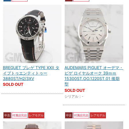
BREGUET ブレゲ TYPE XXII タ
AUDEMARS PIGUET オーデマ・
イプトゥエンティトゥー
ピゲ ロイヤルオーク 39ｍｍ
3880ST/H2/3XV
15300ST.OO.1220ST.01 後期
型
SOLD OUT
SOLD OUT
シリアル：-
中古
付属品完品
レアモデル
中古
付属品完品
レアモデル