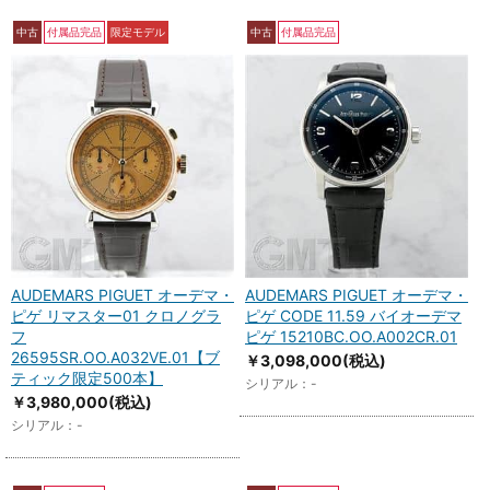
中古
付属品完品
限定モデル
中古
付属品完品
AUDEMARS PIGUET オーデマ・
AUDEMARS PIGUET オーデマ・
ピゲ リマスター01 クロノグラ
ピゲ CODE 11.59 バイオーデマ
フ
ピゲ 15210BC.OO.A002CR.01
26595SR.OO.A032VE.01【ブ
￥3,098,000
(税込)
ティック限定500本】
シリアル：-
￥3,980,000
(税込)
シリアル：-