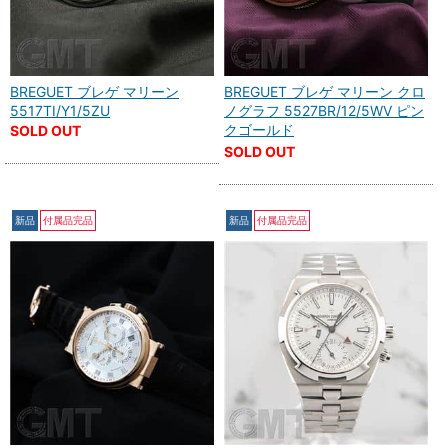
BREGUET ブレゲ マリーン
BREGUET ブレゲ マリーン クロ
5517TI/Y1/5ZU
ノグラフ 5527BR/12/5WV ピン
クゴールド
SOLD OUT
SOLD OUT
新品
付属品完品
新品
付属品完品