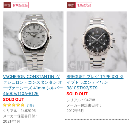
中古
付属品完品
中古
付属品完品
VACHERON CONSTANTIN ヴ
BREGUET ブレゲ TYPE XXI タ
ァシュロン・コンスタンタン オ
イプトゥエンティワン
ーヴァーシーズ 41mm シルバー
3810ST/92/SZ9
4500V/110A-B126
SOLD OUT
SOLD OUT
シリアル：94798
メーカー保証書日付：
（1件）
シリアル：1462096
2012年6月
メーカー保証書日付：
2021年1月