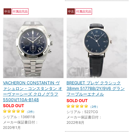
中古
付属品完品
中古
付属品完品
VACHERON CONSTANTIN ヴ
BREGUET ブレゲ クラシック
ァシュロン・コンスタンタン オ
38mm 5177BB/2Y/9V6 グラン
ーヴァーシーズ クロノグラフ
フーブルーエナメル
5500V/110A-B148
SOLD OUT
SOLD OUT
（2件）
シリアル：5227CG
（2件）
シリアル：1366118
メーカー保証書日付：
メーカー保証書日付：
2022年8月
2020年1月