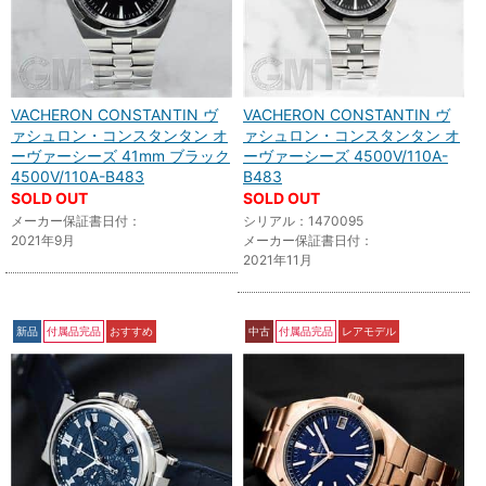
VACHERON CONSTANTIN ヴ
VACHERON CONSTANTIN ヴ
ァシュロン・コンスタンタン オ
ァシュロン・コンスタンタン オ
ーヴァーシーズ 41mm ブラック
ーヴァーシーズ 4500V/110A-
4500V/110A-B483
B483
SOLD OUT
SOLD OUT
メーカー保証書日付：
シリアル：1470095
2021年9月
メーカー保証書日付：
2021年11月
新品
付属品完品
おすすめ
中古
付属品完品
レアモデル