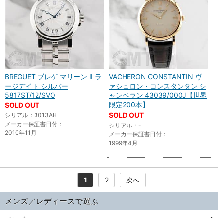
BREGUET ブレゲ マリーン II ラ
VACHERON CONSTANTIN ヴ
ージデイト シルバー
ァシュロン・コンスタンタン シ
5817ST/12/SVO
ャンベラン 43039/000J【世界
限定200本】
SOLD OUT
SOLD OUT
シリアル：3013AH
メーカー保証書日付：
シリアル：-
2010年11月
メーカー保証書日付：
1999年4月
1
2
次へ
メンズ／レディースで選ぶ