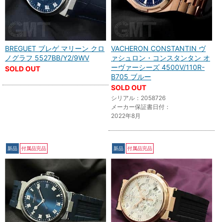
BREGUET ブレゲ マリーン クロ
VACHERON CONSTANTIN ヴ
ノグラフ 5527BB/Y2/9WV
ァシュロン・コンスタンタン オ
ーヴァーシーズ 4500V/110R-
SOLD OUT
B705 ブルー
SOLD OUT
シリアル：2058726
メーカー保証書日付：
2022年8月
新品
付属品完品
新品
付属品完品