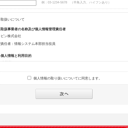
例：03-1234-5678 （半角入力、ハイフンあり）
mother2022
kessansale202
お取扱いについて
diversandyacht
primeomega
報取扱事業者の名称及び個人情報管理責任者
christmas2022
ッピン株式会社
h_kessansale2
理責任者：情報システム本部担当役員
winterfairday5
る個人情報と利用目的
firstmechanica
る個人情報
firstmechanica
chronograph20
話番号、メールアドレス、・上記の他、お問合せ時に当社にご提供いただく情報
goldwatch2023
個人情報の取り扱いについてに同意します。
winterfairday16
への対応のため
winterfairday19
報の第三者提供と委託
winterfairday21
下のいずれかの場合を除いて、個人データを同意いただいた範囲を超えて利用したり
winterfairday23
人の同意がある場合。なお第三者に提供する場合には原則として、機密保持、再提供の
winterfairday25
を契約の条件といたします。
winterfairday27
により開示を求められた場合。
winterfair2023t