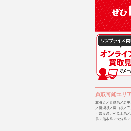
(3)ご本人
(4)国の
本人の同意
(5)業務
の安全管理
４．ご提供
当社への個
ますのでご
５．ご本人
当社ホーム
キーを使用
また利用者
買取可能エリ
６．個人情
北海道／青森県／岩手
／新潟県／富山県／石
(1)当社
／奈良県／和歌山県／
者への提供
県／熊本県／大分県／
するご質問
※個人情報の