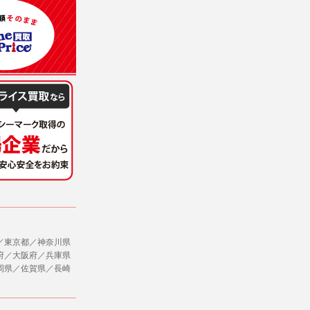
意を得ることが困難であるとき。
winterfairday32
winterfairday33
winterfairday34
winterfairday35
に対して協力する必要がある場合であって、
winterfairday37
winterfairday38
winterfairday39
winterfairday41
winterfairday42
winterfairday43
ただし、委託する場合は委託した個人データ
winterfairday45
winterfairday46
winterfairday47
winterfairday49
winterfairday50
winterfairday51
winterfairday53
winterfairday54
winterfairday55
winterfairday57
winterfairday58
winterfairday59
社のサービス等が利用できない場合があり
winterfairday61
winterfairday62
winterfairday63
winterfairday65
winterfairday66
winterfairday67
winterfairday69
winterfairday70
winterfairday71
ージを閲覧・利用していただくためにクッ
winterfairday73
winterfairday74
winterfairday75
winterfairday77
winterfairday78
summer2022
022
weekdaysale02
weekendsale01
weekendsale02
wishsale20221
wishsale202211
wishsale202211lv
／東京都／神奈川県
府／大阪府／兵庫県
rolex120
sample
wintersale2022
ペキニエ 正規輸入商品
，追加又は削除，利用の停止，消去及び第三
岡県／佐賀県／長崎
ます。また当社の個人情報の取り扱いに関
for_business
for_day_off
for_party
ブライトリング
データの削除を要求する権利があります。