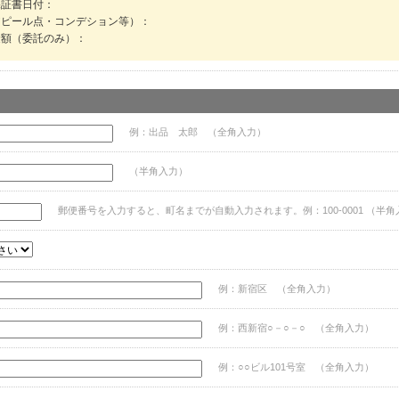
保証書日付：
202511_gift_2
アピール点・コンデション等）：
金額（委託のみ）：
202506_19anni
202507_price_
202506_picku
202505_price_
202505_standa
例：出品 太郎 （全角入力）
202410_sports
（半角入力）
202410_sports
202405_father
郵便番号を入力すると、町名までが自動入力されます。例：100-0001 （半角
202405_father
2024_sportswa
100chrono
b
over_40mm
例：新宿区 （全角入力）
tudor_natostrap
2022newyearsa
例：西新宿○－○－○ （全角入力）
combiwatchsal
例：○○ビル101号室 （全角入力）
bracelet2023_t
rxom2308
f