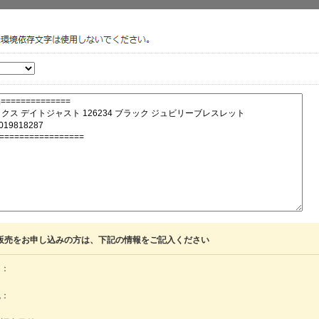
202512_presen
202601_brown
202601_seethr
202602_chrono
202603_combi
202603_prestig
202605_lvmh
202607_rubber
202509_dress
202509_Under
202504rolex_n
202506_choice
202510_omeg
販売をお申し込みの方は、下記の情報をご記入ください
202510_worldt
202606_usedro
名：
202505_germa
色：
202507_rubber
202505_jewele