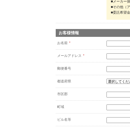
■メーカー
■その他（
■委託希望
お客様情報
お名前
*
メールアドレス
*
郵便番号
都道府県
市区郡
町域
ビル名等