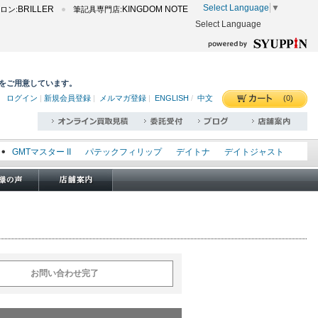
Select Language
▼
BRILLER
KINGDOM NOTE
ロン:
筆記具専門店:
Select Language
をご用意しています。
(0)
ログイン
|
新規会員登録
|
メルマガ登録
|
ENGLISH
/
中文
GMTマスター II
パテックフィリップ
デイトナ
デイトジャスト
エクスプローラー I
オイスターパーペチュアル
シードゥエラー
オメガ
ロレックス
タグホイヤー
パネライ
ジャガールクルト
ler
20250228_freshers
202502_iwcbre
202503_fashion
e
202503_specialprice
202504_business
202504_color
nt
202504_leatherbelt
202504_manufacture
202504_top5
202508_fashion
202508_richemont
202508_rolex
お問い合わせ完了
202510_chronograph
202510_rarewatch
202511_black
atch
202511_gold
202511_simple
202511_wishlist
ands
202512_case
202512_highwatch
202512_newproduct