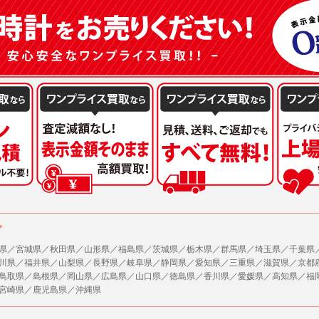
または公衆の生命、身体又は財産の保護のために必要がある場合であって、本人の同
winterfairday3
機関若しくは地方公共団体又はその委託を受けた者が法令の定める事務を遂行すること
winterfairday36
を得ることにより当該事務の遂行に支障を及ぼすおそれがあるとき。
winterfairday40
を円滑に進めるために、外部業者に個人データの一部又は全部の処理を委託する場合（
winterfairday44
が図られるように、委託先に対する必要かつ適切な監督を行ないます）。
winterfairday48
winterfairday52
の任意性
winterfairday56
人情報の提供はお客様の任意ですが、必要な個人情報をご提供いただけない場合、当
了承下さい。
winterfairday60
winterfairday64
が容易に知覚できない方法による個人情報の取得
winterfairday68
ページでは、利用者が当社ホームページに再訪問される際、より便利に当社ホームペ
winterfairday72
する場合があります。
winterfairday76
の統計的分析のため、または掲載された広告にクッキーを使用する場合があります。
ア
summerwatch2
wishsale2022
報に関するお問合せ対応
県／宮城県／秋田県／山形県／福島県／茨城県／栃木県／群馬県／埼玉県／千葉県
川県／福井県／山梨県／長野県／岐阜県／静岡県／愛知県／三重県／滋賀県／京都
wishsale2022a
は、当社の保有する個人データに関し、ご本人から利用目的の通知，開示，内容の訂正
鳥取県／島根県／岡山県／広島県／山口県／徳島県／香川県／愛媛県／高知県／福
の停止の請求などがあれば、ご本人の確認をさせていただいた上で、速やかに対応し
2020年新作
宮崎県／鹿児島県／沖縄県
、ご相談にも対応いたします。尚、シュッピン会員のお客様は、当社が保有する個人
開示請求には手数料として800円(税別)をご本人様にご負担いただいております。