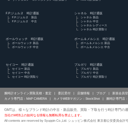
F.P.ジュルヌ 時計通販
シャネル 時計通販
F.P.ジュルヌ 新品
シャネル 新品
F.P.ジュルヌ 中古
シャネル 中古
シャネル レディース
シャネル 時計買取り
ボールウォッチ 時計通販
ボーム＆メルシエ 時計通販
ボールウォッチ 新品
ボーム＆メルシエ 新品
ボールウォッチ 中古
ボーム＆メルシエ 中古
セイコー 時計通販
ブルガリ 時計通販
セイコー 新品
ブルガリ 新品
セイコー 中古
ブルガリ 中古
セイコー 時計買取り
ブルガリ 時計買取り
腕時計オンライン買取見積・査定
|
委託受付
|
店舗情報
|
ブログ
|
新規会員登
カメラ専門店：MAP CAMERA
|
カメラWEBマガジン：StockShot
|
腕時計専門店：
GMTは、様々なブランド時計の中古・新品販売、買取・下取を行う時計専門の通
当社のWEB上の如何なる情報も無断転用を禁止します。
All contents are reserved by Syuppin Co.,Ltd. シュッピン株式会社 東京都公安委員会許