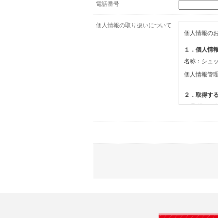
電話番号
個人情報の取り扱いについて
個人情報の
１．個人情
名称：シュ
個人情報管
２．取得す
(1)取得す
・氏名、電
(2)利用目的
・お問合せ
３．個人情
当社は、以
(1)ご本
止すること
(2)法令等