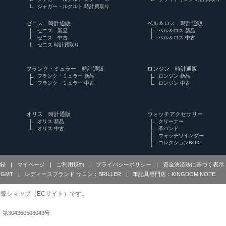
ジャガー・ルクルト 時計買取り
ゼニス 時計通販
ベル＆ロス 時計通販
ゼニス 新品
ベル＆ロス 新品
ゼニス 中古
ベル＆ロス 中古
ゼニス 時計買取り
フランク・ミュラー 時計通販
ロンジン 時計通販
フランク・ミュラー 新品
ロンジン 新品
フランク・ミュラー 中古
ロンジン 中古
オリス 時計通販
ウォッチアクセサリー
オリス 新品
クリーナー
オリス 中古
革バンド
ウォッチワインダー
コレクションBOX
録
|
マイページ
|
ご利用規約
|
プライバシーポリシー
|
資金決済法に基づく表示
GMT
|
レディースブランド サロン：BRILLER
|
筆記具専門店：KINGDOM NOTE
販ショップ（ECサイト）です。
可 第304360508043号