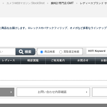
StockShot
GMT
カメラWEBマガジン:
腕時計専門店:
レディースブランド サ
全に商品をお届けします。ロレックスやパテックフィリップ、オメガなど多彩なラインナップ
商品検索
買取査定検索
サブマリーナー
202502_bestsel
202503_bigsiz
202504_excelle
202508_divers
お問い合わせ内容確認
202509_rolex
202511_dressw
202512_bestbr