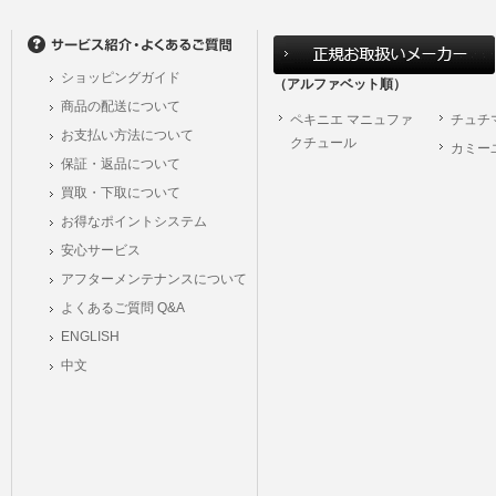
の個人情報に関するお問合せは、以下の窓口で承ります。お問合せの内容により必要な
。
ショッピングガイド
（アルファベット順）
シュッピン株式会社
商品の配送について
ペキニエ マニュファ
Mail：privacy@syup
チュチ
お支払い方法について
クチュール
カミー
保証・返品について
買取・下取について
お得なポイントシステム
安心サービス
アフターメンテナンスについて
よくあるご質問 Q&A
ENGLISH
中文