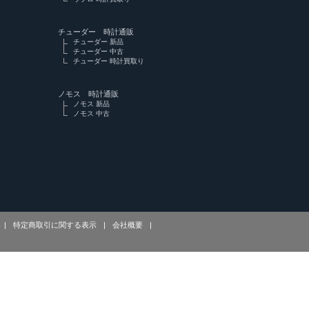
チューダー 時計通販
チューダー 新品
チューダー 中古
チューダー 時計買取り
ノモス 時計通販
ノモス 新品
ノモス 中古
|
特定商取引に関する表示
|
会社概要
|