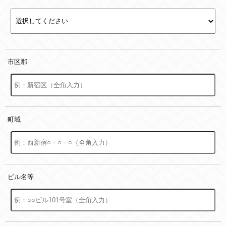
市区郡
町域
ビル名等