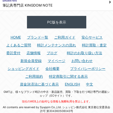
筆記具専門店 KINGDOM NOTE
PC版を表示
HOME
ブランド一覧
ご利用ガイド
安心サービス
よくあるご質問
時計メンテナンスの流れ
時計買取・査定
委託受付
店舗情報
ブログ
時計のお取り扱い方法
新規会員登録
マイページ
お問い合わせ
ショッピングガイド
会社概要
プライバシーポリシー
ご利用規約
特定商取引に関する表示
資金決済法に基づく表示
ENGLISH
中文
GMTは、様々なブランド時計の中古・新品販売、買取・下取を行う時計専門の通販シ
ョップ（ECサイト）です。
当社のWEB上の如何なる情報も無断転用を禁止します。
All contents are reserved by Syuppin Co.,Ltd. シュッピン株式会社 東京都公安委員会
許可 第304360508043号