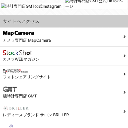
また利用者の統計的分析のため、または掲載された広告にクッキーを使用する場合があります。
６．個人情報に関するお問合せ対応
サイトへアクセス
(1)当社は、当社の保有する個人データに関し、ご本人から利用目的の通知，開示，内容の訂正，追加又は削除，利用の停止，消去及び第三者への提供の停止の請求などがあれば、ご本人の確認をさせていただいた上で、速やかに対応します。また当社の個人情報の取り扱いに関するご質問、ご相談にも対応いたします。尚、シュッピン会員のお客様は、当社が保有する個人データの削除を要求する権利があります。
※個人情報の開示請求には手数料として800円(税別)をご本人様にご負担いただいております。
(2)当社の個人情報に関するお問合せは、以下の窓口で承ります。お問合せの内容により必要な書類提出や質問へのご回答をお願いすることがあります。
カメラ専門店 MapCamera
シュッピン株式会社 個人情報相談窓口
Mail：privacy@syuppin.com (受付)
カメラWEBマガジン
フォトシェアリングサイト
腕時計専門店 GMT
レディースブランド サロン BRILLER