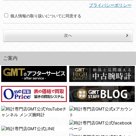
(2)利用目的
プライバシーポリシー
・お問合せへの対応のため
個人情報の取り扱いについてに同意する
３．個人情報の第三者提供と委託
当社は、以下のいずれかの場合を除いて、個人データを同意いただいた範囲を超えて利用したり第三者に提供したりいたしません。
(1)ご本人の同意がある場合。なお第三者に提供する場合には原則として、機密保持、再提供の禁止、お客様からのお申し出により利用を停止することを契約の条件といたします。
(2)法令等により開示を求められた場合。
ご案内
(3)ご本人または公衆の生命、身体又は財産の保護のために必要がある場合であって、本人の同意を得ることが困難であるとき。
(4)国の機関若しくは地方公共団体又はその委託を受けた者が法令の定める事務を遂行することに対して協力する必要がある場合であって、本人の同意を得ることにより当該事務の遂行に支障を及ぼすおそれがあるとき。
(5)業務を円滑に進めるために、外部業者に個人データの一部又は全部の処理を委託する場合（ただし、委託する場合は委託した個人データの安全管理が図られるように、委託先に対する必要かつ適切な監督を行ないます）。
４．ご提供の任意性
当社への個人情報の提供はお客様の任意ですが、必要な個人情報をご提供いただけない場合、当社のサービス等が利用できない場合がありますのでご了承下さい。
５．ご本人が容易に知覚できない方法による個人情報の取得
当社ホームページでは、利用者が当社ホームページに再訪問される際、より便利に当社ホームページを閲覧・利用していただくためにクッキーを使用する場合があります。