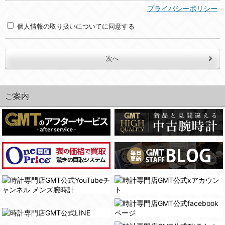
(2)利用目的
プライバシーポリシー
・お問合せへの対応のため
個人情報の取り扱いについてに同意する
３．個人情報の第三者提供と委託
当社は、以下のいずれかの場合を除いて、個人データを同意いただいた範囲を超えて利用したり第三者に提供したりいたしません。
(1)ご本人の同意がある場合。なお第三者に提供する場合には原則として、機密保持、再提供の禁止、お客様からのお申し出により利用を停止することを契約の条件といたします。
(2)法令等により開示を求められた場合。
ご案内
(3)ご本人または公衆の生命、身体又は財産の保護のために必要がある場合であって、本人の同意を得ることが困難であるとき。
(4)国の機関若しくは地方公共団体又はその委託を受けた者が法令の定める事務を遂行することに対して協力する必要がある場合であって、本人の同意を得ることにより当該事務の遂行に支障を及ぼすおそれがあるとき。
(5)業務を円滑に進めるために、外部業者に個人データの一部又は全部の処理を委託する場合（ただし、委託する場合は委託した個人データの安全管理が図られるように、委託先に対する必要かつ適切な監督を行ないます）。
４．ご提供の任意性
当社への個人情報の提供はお客様の任意ですが、必要な個人情報をご提供いただけない場合、当社のサービス等が利用できない場合がありますのでご了承下さい。
５．ご本人が容易に知覚できない方法による個人情報の取得
当社ホームページでは、利用者が当社ホームページに再訪問される際、より便利に当社ホームページを閲覧・利用していただくためにクッキーを使用する場合があります。