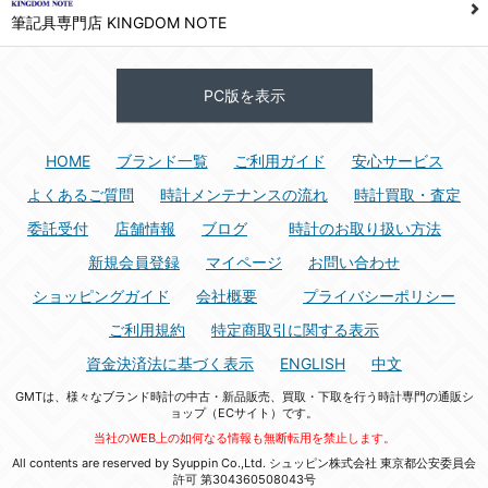
筆記具専門店 KINGDOM NOTE
PC版を表示
HOME
ブランド一覧
ご利用ガイド
安心サービス
よくあるご質問
時計メンテナンスの流れ
時計買取・査定
委託受付
店舗情報
ブログ
時計のお取り扱い方法
新規会員登録
マイページ
お問い合わせ
ショッピングガイド
会社概要
プライバシーポリシー
ご利用規約
特定商取引に関する表示
資金決済法に基づく表示
ENGLISH
中文
GMTは、様々なブランド時計の中古・新品販売、買取・下取を行う時計専門の通販シ
ョップ（ECサイト）です。
当社のWEB上の如何なる情報も無断転用を禁止します。
All contents are reserved by Syuppin Co.,Ltd. シュッピン株式会社 東京都公安委員会
許可 第304360508043号