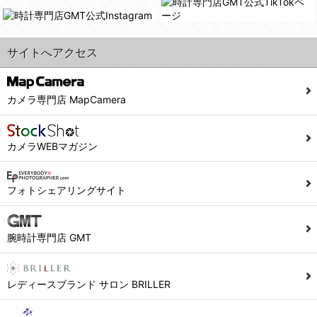
また利用者の統計的分析のため、または掲載された広告にクッキーを使用する場合があります。
６．個人情報に関するお問合せ対応
サイトへアクセス
(1)当社は、当社の保有する個人データに関し、ご本人から利用目的の通知，開示，内容の訂正，追加又は削除，利用の停止，消去及び第三者への提供の停止の請求などがあれば、ご本人の確認をさせていただいた上で、速やかに対応します。また当社の個人情報の取り扱いに関するご質問、ご相談にも対応いたします。尚、シュッピン会員のお客様は、当社が保有する個人データの削除を要求する権利があります。
※個人情報の開示請求には手数料として800円(税別)をご本人様にご負担いただいております。
(2)当社の個人情報に関するお問合せは、以下の窓口で承ります。お問合せの内容により必要な書類提出や質問へのご回答をお願いすることがあります。
カメラ専門店 MapCamera
シュッピン株式会社 個人情報相談窓口
Mail：privacy@syuppin.com (受付)
カメラWEBマガジン
フォトシェアリングサイト
腕時計専門店 GMT
レディースブランド サロン BRILLER