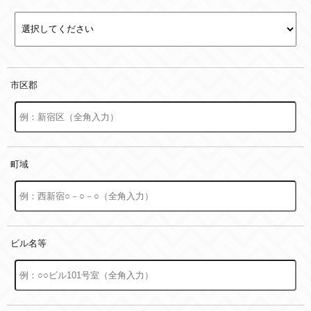
市区郡
町域
ビル名等