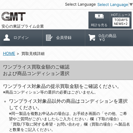
Select Language
Select Language
▼
HOTニュース
TODAY'S
NEWS+2
時計を売る
安心の東証プライム企業
0点の商品
ログイン
会員登録
￥0
HOME
買取見積詳細
ワンプライス買取金額のご確認
および商品コンディション選択
ワンプライス対象品の提示買取金額をご確認ください。
※商品コンディション等の選択の必要はございません。
ワンプライス対象品以外の商品はコンディションを選択
してください。
※同一製品を複数お申込みの場合は、お手続き画面の「その他、ご希
望やご質問がございましたらご入力ください」欄（下取の場合）、
「買取/下取に関する希望・お問い合わせ」欄（買取の場合）へ製品名
と数量をご記入ください。