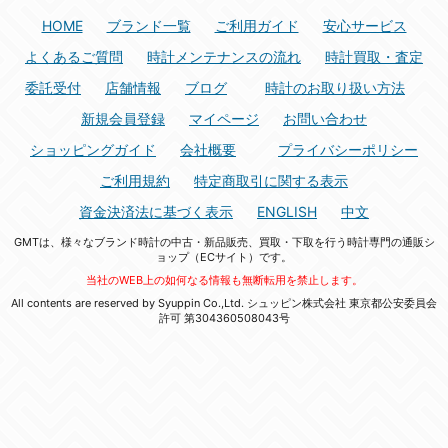
HOME
ブランド一覧
ご利用ガイド
安心サービス
よくあるご質問
時計メンテナンスの流れ
時計買取・査定
委託受付
店舗情報
ブログ
時計のお取り扱い方法
新規会員登録
マイページ
お問い合わせ
ショッピングガイド
会社概要
プライバシーポリシー
ご利用規約
特定商取引に関する表示
資金決済法に基づく表示
ENGLISH
中文
GMTは、様々なブランド時計の中古・新品販売、買取・下取を行う時計専門の通販シ
ョップ（ECサイト）です。
当社のWEB上の如何なる情報も無断転用を禁止します。
All contents are reserved by Syuppin Co.,Ltd. シュッピン株式会社 東京都公安委員会
許可 第304360508043号