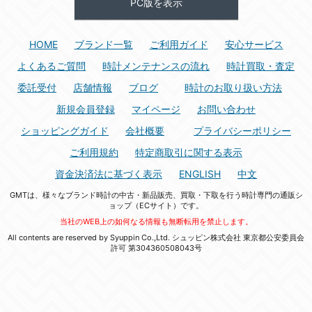
PC版を表示
HOME
ブランド一覧
ご利用ガイド
安心サービス
よくあるご質問
時計メンテナンスの流れ
時計買取・査定
委託受付
店舗情報
ブログ
時計のお取り扱い方法
新規会員登録
マイページ
お問い合わせ
ショッピングガイド
会社概要
プライバシーポリシー
ご利用規約
特定商取引に関する表示
資金決済法に基づく表示
ENGLISH
中文
GMTは、様々なブランド時計の中古・新品販売、買取・下取を行う時計専門の通販シ
ョップ（ECサイト）です。
当社のWEB上の如何なる情報も無断転用を禁止します。
All contents are reserved by Syuppin Co.,Ltd. シュッピン株式会社 東京都公安委員会
許可 第304360508043号