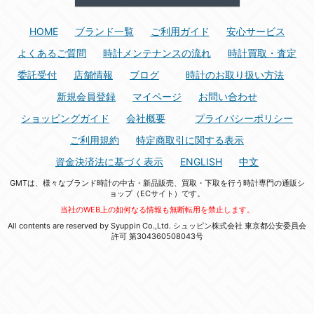
HOME
ブランド一覧
ご利用ガイド
安心サービス
よくあるご質問
時計メンテナンスの流れ
時計買取・査定
委託受付
店舗情報
ブログ
時計のお取り扱い方法
新規会員登録
マイページ
お問い合わせ
ショッピングガイド
会社概要
プライバシーポリシー
ご利用規約
特定商取引に関する表示
資金決済法に基づく表示
ENGLISH
中文
GMTは、様々なブランド時計の中古・新品販売、買取・下取を行う時計専門の通販シ
ョップ（ECサイト）です。
当社のWEB上の如何なる情報も無断転用を禁止します。
All contents are reserved by Syuppin Co.,Ltd. シュッピン株式会社 東京都公安委員会
許可 第304360508043号