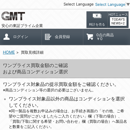
Select Language
Select Language
▼
HOTニュース
TODAY'S
NEWS+2
時計を売る
安心の東証プライム企業
0点の商品
ログイン
会員登録
￥0
HOME
買取見積詳細
ワンプライス買取金額のご確認
および商品コンディション選択
ワンプライス対象品の提示買取金額をご確認ください。
※商品コンディション等の選択の必要はございません。
ワンプライス対象品以外の商品はコンディションを選択
してください。
※同一製品を複数お申込みの場合は、お手続き画面の「その他、ご希
望やご質問がございましたらご入力ください」欄（下取の場合）、
「買取/下取に関する希望・お問い合わせ」欄（買取の場合）へ製品名
と数量をご記入ください。