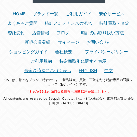
HOME
ブランド一覧
ご利用ガイド
安心サービス
よくあるご質問
時計メンテナンスの流れ
時計買取・査定
委託受付
店舗情報
ブログ
時計のお取り扱い方法
新規会員登録
マイページ
お問い合わせ
ショッピングガイド
会社概要
プライバシーポリシー
ご利用規約
特定商取引に関する表示
資金決済法に基づく表示
ENGLISH
中文
GMTは、様々なブランド時計の中古・新品販売、買取・下取を行う時計専門の通販シ
ョップ（ECサイト）です。
当社のWEB上の如何なる情報も無断転用を禁止します。
All contents are reserved by Syuppin Co.,Ltd. シュッピン株式会社 東京都公安委員会
許可 第304360508043号