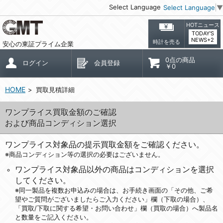
Select Language
Select Language
▼
HOTニュース
TODAY'S
NEWS+2
時計を売る
安心の東証プライム企業
0点の商品
ログイン
会員登録
￥0
HOME
買取見積詳細
ワンプライス買取金額のご確認
および商品コンディション選択
ワンプライス対象品の提示買取金額をご確認ください。
※商品コンディション等の選択の必要はございません。
ワンプライス対象品以外の商品はコンディションを選択
してください。
※同一製品を複数お申込みの場合は、お手続き画面の「その他、ご希
望やご質問がございましたらご入力ください」欄（下取の場合）、
「買取/下取に関する希望・お問い合わせ」欄（買取の場合）へ製品名
と数量をご記入ください。