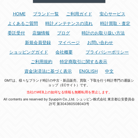
HOME
ブランド一覧
ご利用ガイド
安心サービス
よくあるご質問
時計メンテナンスの流れ
時計買取・査定
委託受付
店舗情報
ブログ
時計のお取り扱い方法
新規会員登録
マイページ
お問い合わせ
ショッピングガイド
会社概要
プライバシーポリシー
ご利用規約
特定商取引に関する表示
資金決済法に基づく表示
ENGLISH
中文
GMTは、様々なブランド時計の中古・新品販売、買取・下取を行う時計専門の通販シ
ョップ（ECサイト）です。
当社のWEB上の如何なる情報も無断転用を禁止します。
All contents are reserved by Syuppin Co.,Ltd. シュッピン株式会社 東京都公安委員会
許可 第304360508043号