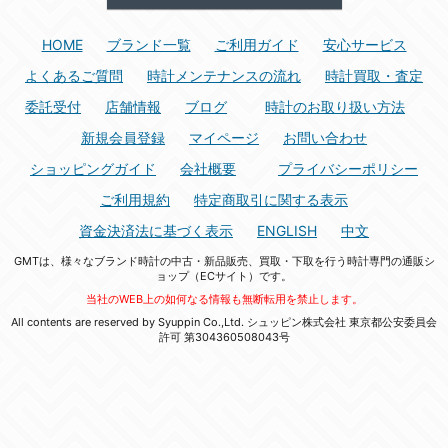
HOME
ブランド一覧
ご利用ガイド
安心サービス
よくあるご質問
時計メンテナンスの流れ
時計買取・査定
委託受付
店舗情報
ブログ
時計のお取り扱い方法
新規会員登録
マイページ
お問い合わせ
ショッピングガイド
会社概要
プライバシーポリシー
ご利用規約
特定商取引に関する表示
資金決済法に基づく表示
ENGLISH
中文
GMTは、様々なブランド時計の中古・新品販売、買取・下取を行う時計専門の通販シ
ョップ（ECサイト）です。
当社のWEB上の如何なる情報も無断転用を禁止します。
All contents are reserved by Syuppin Co.,Ltd. シュッピン株式会社 東京都公安委員会
許可 第304360508043号