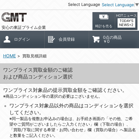
Select Language
Select Language
▼
HOTニュース
TODAY'S
NEWS+2
時計を売る
安心の東証プライム企業
0点の商品
ログイン
会員登録
￥0
HOME
買取見積詳細
ワンプライス買取金額のご確認
および商品コンディション選択
ワンプライス対象品の提示買取金額をご確認ください。
※商品コンディション等の選択の必要はございません。
ワンプライス対象品以外の商品はコンディションを選択
してください。
※同一製品を複数お申込みの場合は、お手続き画面の「その他、ご希
望やご質問がございましたらご入力ください」欄（下取の場合）、
「買取/下取に関する希望・お問い合わせ」欄（買取の場合）へ製品名
と数量をご記入ください。