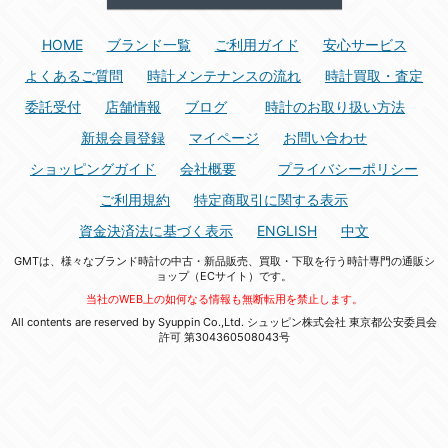
HOME
ブランド一覧
ご利用ガイド
安心サービス
よくあるご質問
時計メンテナンスの流れ
時計買取・査定
委託受付
店舗情報
ブログ
時計のお取り扱い方法
新規会員登録
マイページ
お問い合わせ
ショッピングガイド
会社概要
プライバシーポリシー
ご利用規約
特定商取引に関する表示
資金決済法に基づく表示
ENGLISH
中文
GMTは、様々なブランド時計の中古・新品販売、買取・下取を行う時計専門の通販シ
ョップ（ECサイト）です。
当社のWEB上の如何なる情報も無断転用を禁止します。
All contents are reserved by Syuppin Co.,Ltd. シュッピン株式会社 東京都公安委員会
許可 第304360508043号