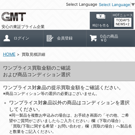
Select Language
Select Language
▼
HOTニュース
TODAY'S
NEWS+2
時計を売る
安心の東証プライム企業
0点の商品
ログイン
会員登録
￥0
HOME
買取見積詳細
ワンプライス買取金額のご確認
および商品コンディション選択
ワンプライス対象品の提示買取金額をご確認ください。
※商品コンディション等の選択の必要はございません。
ワンプライス対象品以外の商品はコンディションを選択
してください。
※同一製品を複数お申込みの場合は、お手続き画面の「その他、ご希
望やご質問がございましたらご入力ください」欄（下取の場合）、
「買取/下取に関する希望・お問い合わせ」欄（買取の場合）へ製品名
と数量をご記入ください。