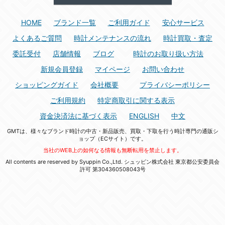
HOME
ブランド一覧
ご利用ガイド
安心サービス
よくあるご質問
時計メンテナンスの流れ
時計買取・査定
委託受付
店舗情報
ブログ
時計のお取り扱い方法
新規会員登録
マイページ
お問い合わせ
ショッピングガイド
会社概要
プライバシーポリシー
ご利用規約
特定商取引に関する表示
資金決済法に基づく表示
ENGLISH
中文
GMTは、様々なブランド時計の中古・新品販売、買取・下取を行う時計専門の通販シ
ョップ（ECサイト）です。
当社のWEB上の如何なる情報も無断転用を禁止します。
All contents are reserved by Syuppin Co.,Ltd. シュッピン株式会社 東京都公安委員会
許可 第304360508043号