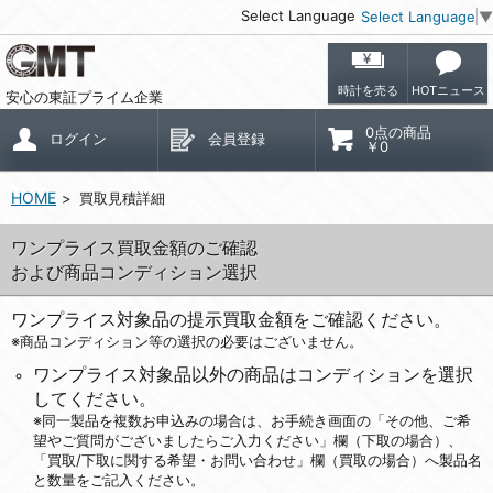
Select Language
Select Language
▼
時計を売る
HOTニュース
安心の東証プライム企業
0点の商品
ログイン
会員登録
￥0
HOME
買取見積詳細
ワンプライス買取金額のご確認
および商品コンディション選択
ワンプライス対象品の提示買取金額をご確認ください。
※商品コンディション等の選択の必要はございません。
ワンプライス対象品以外の商品はコンディションを選択
してください。
※同一製品を複数お申込みの場合は、お手続き画面の「その他、ご希
望やご質問がございましたらご入力ください」欄（下取の場合）、
「買取/下取に関する希望・お問い合わせ」欄（買取の場合）へ製品名
と数量をご記入ください。