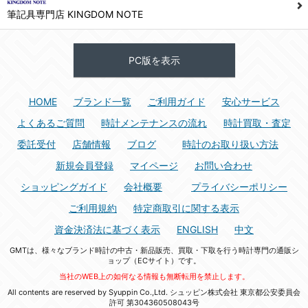
筆記具専門店 KINGDOM NOTE
PC版を表示
HOME
ブランド一覧
ご利用ガイド
安心サービス
よくあるご質問
時計メンテナンスの流れ
時計買取・査定
委託受付
店舗情報
ブログ
時計のお取り扱い方法
新規会員登録
マイページ
お問い合わせ
ショッピングガイド
会社概要
プライバシーポリシー
ご利用規約
特定商取引に関する表示
資金決済法に基づく表示
ENGLISH
中文
GMTは、様々なブランド時計の中古・新品販売、買取・下取を行う時計専門の通販シ
ョップ（ECサイト）です。
当社のWEB上の如何なる情報も無断転用を禁止します。
All contents are reserved by Syuppin Co.,Ltd. シュッピン株式会社 東京都公安委員会
許可 第304360508043号