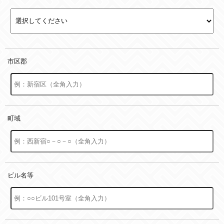
市区郡
町域
ビル名等