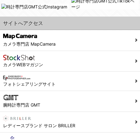
また利用者の統計的分析のため、または掲載された広告にクッキーを使用する場合があります。
６．個人情報に関するお問合せ対応
サイトへアクセス
(1)当社は、当社の保有する個人データに関し、ご本人から利用目的の通知，開示，内容の訂正，追加又は削除，利用の停止，消去及び第三者への提供の停止の請求などがあれば、ご本人の確認をさせていただいた上で、速やかに対応します。また当社の個人情報の取り扱いに関するご質問、ご相談にも対応いたします。尚、シュッピン会員のお客様は、当社が保有する個人データの削除を要求する権利があります。
※個人情報の開示請求には手数料として800円(税別)をご本人様にご負担いただいております。
(2)当社の個人情報に関するお問合せは、以下の窓口で承ります。お問合せの内容により必要な書類提出や質問へのご回答をお願いすることがあります。
カメラ専門店 MapCamera
シュッピン株式会社 個人情報相談窓口
Mail：privacy@syuppin.com (受付)
カメラWEBマガジン
フォトシェアリングサイト
腕時計専門店 GMT
レディースブランド サロン BRILLER