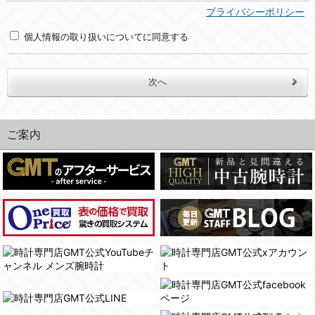
(2)利用目的
プライバシーポリシー
・お問合せへの対応のため
個人情報の取り扱いについてに同意する
３．個人情報の第三者提供と委託
当社は、以下のいずれかの場合を除いて、個人データを同意いただいた範囲を超えて利用したり第三者に提供したりいたしません。
(1)ご本人の同意がある場合。なお第三者に提供する場合には原則として、機密保持、再提供の禁止、お客様からのお申し出により利用を停止することを契約の条件といたします。
(2)法令等により開示を求められた場合。
ご案内
(3)ご本人または公衆の生命、身体又は財産の保護のために必要がある場合であって、本人の同意を得ることが困難であるとき。
(4)国の機関若しくは地方公共団体又はその委託を受けた者が法令の定める事務を遂行することに対して協力する必要がある場合であって、本人の同意を得ることにより当該事務の遂行に支障を及ぼすおそれがあるとき。
(5)業務を円滑に進めるために、外部業者に個人データの一部又は全部の処理を委託する場合（ただし、委託する場合は委託した個人データの安全管理が図られるように、委託先に対する必要かつ適切な監督を行ないます）。
４．ご提供の任意性
当社への個人情報の提供はお客様の任意ですが、必要な個人情報をご提供いただけない場合、当社のサービス等が利用できない場合がありますのでご了承下さい。
５．ご本人が容易に知覚できない方法による個人情報の取得
当社ホームページでは、利用者が当社ホームページに再訪問される際、より便利に当社ホームページを閲覧・利用していただくためにクッキーを使用する場合があります。