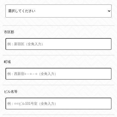
市区郡
町域
ビル名等