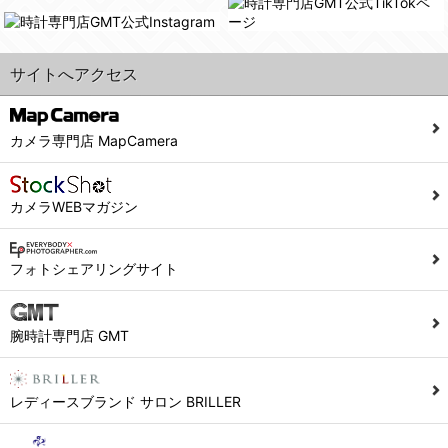
また利用者の統計的分析のため、または掲載された広告にクッキーを使用する場合があります。
６．個人情報に関するお問合せ対応
サイトへアクセス
(1)当社は、当社の保有する個人データに関し、ご本人から利用目的の通知，開示，内容の訂正，追加又は削除，利用の停止，消去及び第三者への提供の停止の請求などがあれば、ご本人の確認をさせていただいた上で、速やかに対応します。また当社の個人情報の取り扱いに関するご質問、ご相談にも対応いたします。尚、シュッピン会員のお客様は、当社が保有する個人データの削除を要求する権利があります。
※個人情報の開示請求には手数料として800円(税別)をご本人様にご負担いただいております。
(2)当社の個人情報に関するお問合せは、以下の窓口で承ります。お問合せの内容により必要な書類提出や質問へのご回答をお願いすることがあります。
カメラ専門店 MapCamera
シュッピン株式会社 個人情報相談窓口
Mail：privacy@syuppin.com (受付)
カメラWEBマガジン
フォトシェアリングサイト
腕時計専門店 GMT
レディースブランド サロン BRILLER