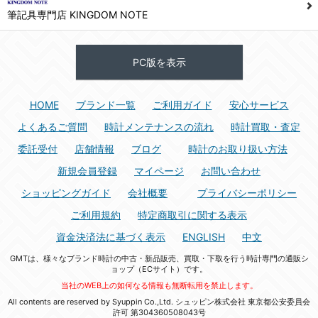
筆記具専門店 KINGDOM NOTE
PC版を表示
HOME
ブランド一覧
ご利用ガイド
安心サービス
よくあるご質問
時計メンテナンスの流れ
時計買取・査定
委託受付
店舗情報
ブログ
時計のお取り扱い方法
新規会員登録
マイページ
お問い合わせ
ショッピングガイド
会社概要
プライバシーポリシー
ご利用規約
特定商取引に関する表示
資金決済法に基づく表示
ENGLISH
中文
GMTは、様々なブランド時計の中古・新品販売、買取・下取を行う時計専門の通販シ
ョップ（ECサイト）です。
当社のWEB上の如何なる情報も無断転用を禁止します。
All contents are reserved by Syuppin Co.,Ltd. シュッピン株式会社 東京都公安委員会
許可 第304360508043号