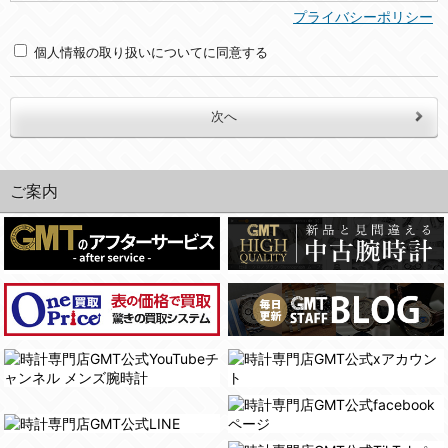
(2)利用目的
プライバシーポリシー
・お問合せへの対応のため
個人情報の取り扱いについてに同意する
３．個人情報の第三者提供と委託
当社は、以下のいずれかの場合を除いて、個人データを同意いただいた範囲を超えて利用したり第三者に提供したりいたしません。
(1)ご本人の同意がある場合。なお第三者に提供する場合には原則として、機密保持、再提供の禁止、お客様からのお申し出により利用を停止することを契約の条件といたします。
(2)法令等により開示を求められた場合。
ご案内
(3)ご本人または公衆の生命、身体又は財産の保護のために必要がある場合であって、本人の同意を得ることが困難であるとき。
(4)国の機関若しくは地方公共団体又はその委託を受けた者が法令の定める事務を遂行することに対して協力する必要がある場合であって、本人の同意を得ることにより当該事務の遂行に支障を及ぼすおそれがあるとき。
(5)業務を円滑に進めるために、外部業者に個人データの一部又は全部の処理を委託する場合（ただし、委託する場合は委託した個人データの安全管理が図られるように、委託先に対する必要かつ適切な監督を行ないます）。
４．ご提供の任意性
当社への個人情報の提供はお客様の任意ですが、必要な個人情報をご提供いただけない場合、当社のサービス等が利用できない場合がありますのでご了承下さい。
５．ご本人が容易に知覚できない方法による個人情報の取得
当社ホームページでは、利用者が当社ホームページに再訪問される際、より便利に当社ホームページを閲覧・利用していただくためにクッキーを使用する場合があります。