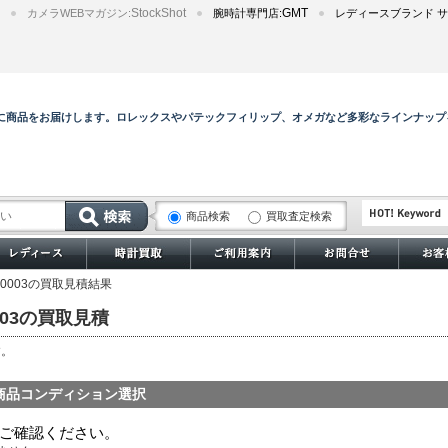
StockShot
GMT
カメラWEBマガジン:
腕時計専門店:
レディースブランド サ
全に商品をお届けします。ロレックスやパテックフィリップ、オメガなど多彩なラインナップ
商品検索
買取査定検索
サブマリーナー
U-0003の買取見積結果
202502_bestsel
202503_bigsiz
0003の買取見積
202504_excelle
す。
202508_divers
202509_rolex
商品コンディション選択
202511_dressw
ご確認ください。
202512_bestbr