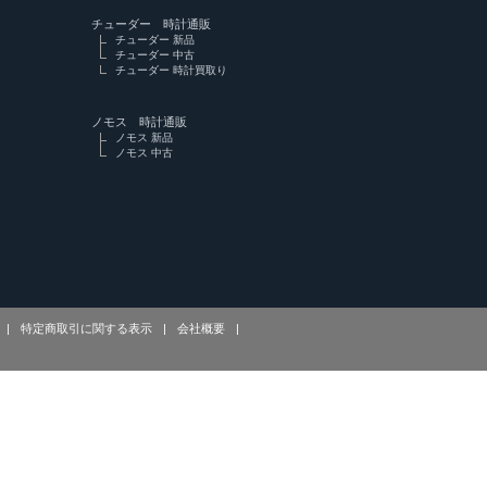
チューダー 時計通販
チューダー 新品
チューダー 中古
チューダー 時計買取り
ノモス 時計通販
ノモス 新品
ノモス 中古
|
特定商取引に関する表示
|
会社概要
|