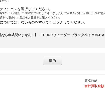
ません。
202512_presen
ディションを選択してください。
202601_brown
画面の「その他、ご希望やご質問がございましたらご入力ください」欄（下取の場
202601_seethr
（買取の場合）へ製品名と数量をご記入ください。
202602_chrono
については、ないものをすべてチェックしてください。
202603_combi
202603_prestig
年式問いません！】 TUDOR チューダー ブラックベイ M7941A1A0
202605_lvmh
202607_rubber
202509_dress
202509_Under
202504rolex_n
202506_choice
202510_omeg
202510_worldt
買取商品：
合計買取金額
202606_usedro
202505_germa
202507_rubber
202505_jewele