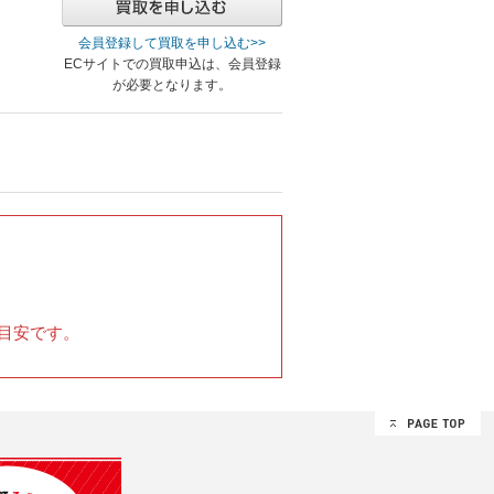
202511_gift_3
202511_gift_4
202511_gift_all
202511_lvmh
会員登録して買取を申し込む>>
versary
202507_price
202507_price_1
202507_price_3
ECサイトでの買取申込は、会員登録
5
202507_price_over
202506_divers
202506_journey
が必要となります。
p5060
202505_price
202505_price_1
202505_price_2
5
202505_price_over
202505_screw
202505_staffselect
rd
202505_worldtime
202505_uniquematerial
202410_sports_ex
_gt
202410_sports_sd
202410_sports_ym
202410_sportsdress
dress_dr
202410_sportsdress_sp
202502_lanbre
sday
202505_fathersday_dress
202505_fathersday_sport
sday_dress
202405_fathersday_sport
2024_sportswatch_100-200
tch_200-300
2024_sportswatch_o300
2024_sportswatch_u100
igfacewatches
bluewatch2023
business2023
obgold2023
目安です。
dresswatches2023
goldwatches2023
parmanent_watch
tudor_natostrap_test
twinklediamond
2021thankssale
le
blackfridaysale
combiwatchsale
combiwatchsale_pg
e_wg
combiwatchsale_yg
ex1sale
bracelet2023
est
dbluelinesale
goldomega
limited2023
omegaseamaster
ashionsale2022
daytona_linesale
gmtaklinesale
linesalepage