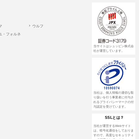
winterfairday32
winterfairday33
winterfairday34
winterfairday35
winterfairday37
winterfairday38
winterfairday39
winterfairday41
winterfairday42
winterfairday43
マ
ウルフ
winterfairday45
winterfairday46
winterfairday47
ユ・フォルネ
winterfairday49
winterfairday50
winterfairday51
winterfairday53
winterfairday54
winterfairday55
当サイトはシュッピン株式会
社が運営しています。
winterfairday57
winterfairday58
winterfairday59
winterfairday61
winterfairday62
winterfairday63
winterfairday65
winterfairday66
winterfairday67
winterfairday69
winterfairday70
winterfairday71
winterfairday73
winterfairday74
winterfairday75
winterfairday77
winterfairday78
summer2022
当社は、個人情報の適切な取
り扱いを行う事業者に付与さ
022
weekdaysale02
weekendsale01
weekendsale02
れるプライバシーマークの付
与認定を受けています。
wishsale20221
wishsale202211
wishsale202211lv
rolex120
sample
wintersale2022
ペキニエ 正規輸入商品
SSLとは？
for_business
for_day_off
for_party
ブライトリング
当社が運営するWebサイト
は、暗号化通信をしておりま
すので、高度なセキュリティ