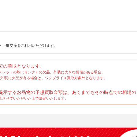
202511_gift_2
202506_19anni
202507_price_
202506_picku
202505_price_
202505_standa
・下取交換をご利用いただけます。
202410_sports
202410_sports
での買取となります。
202405_father
スレットの駒（リンク）の欠品、外装に大きな損傷がある場合、
202405_father
グ等)に欠品が有る場合は、ワンプライス買取対象外となります。
2024_sportswa
100chrono
b
提示するお品物の予想買取金額は、あくまでもその時点での相場の
over_40mm
見させていただいた上で決定いたします。
tudor_natostrap
2022newyearsa
combiwatchsal
bracelet2023_t
rxom2308
f