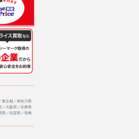
formal
casual
business
halloweensale
k_sale2021
2
linelimitedsale
ombvmb
brandsale2022
divers2022
goldwatch2022
hq_usedrolex
marineday2022
prekessan2022
racing202207
bvlgari_2023
blackfriday2022
bvlgarisale2022
christmassale2022
skeletondial
pairwatch2022
pairwatch2023
022
halloween2022
leathersale2022
winterfairday4
winterfairday6
firstmechanical2023
winterfairday7
l2023back
winterfairday8
firstmechanical2023chrono
winterfairday9
l2023date
winterfairday10
pinkgold
winterfairday11
23
winterfairday12
daytona2023
winterfairday13
winterfairday14
newyearsale2023
winterfairday15
pricerange
talentedwatch
winterfairday17
winterfairday18
saimatsu2022
winter2023_5days
winterfairday20
winter2023_day1
／東京都／神奈川県
府／大阪府／兵庫県
winter2023_day2
winterfairday22
winter2023_day3
岡県／佐賀県／長崎
winter2023_day4
winterfairday24
winter2023_day5
winterfair2023
winterfairday26
winterfair2023jan
winterfair2023feb
winterfairday28
winterfairday29
est
winterfairday1
winterfairday30
winterfairday2
winterfairday31