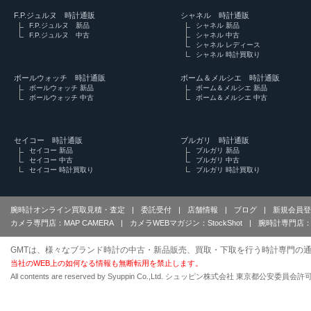
F.P.ジュルヌ 時計通販
シャネル 時計通販
F.P.ジュルヌ 新品
シャネル 新品
F.P.ジュルヌ 中古
シャネル 中古
シャネル レディース
シャネル 時計買取り
ボールウォッチ 時計通販
ボーム＆メルシエ 時計通販
ボールウォッチ 新品
ボーム＆メルシエ 新品
ボールウォッチ 中古
ボーム＆メルシエ 中古
セイコー 時計通販
ブルガリ 時計通販
セイコー 新品
ブルガリ 新品
セイコー 中古
ブルガリ 中古
セイコー 時計買取り
ブルガリ 時計買取り
腕時計オンライン買取見積・査定
|
委託受付
|
店舗情報
|
ブログ
|
新規会員登
カメラ専門店：MAP CAMERA
|
カメラWEBマガジン：StockShot
|
腕時計専門店：
GMTは、様々なブランド時計の中古・新品販売、買取・下取を行う時計専門の通
当社のWEB上の如何なる情報も無断転用を禁止します。
All contents are reserved by Syuppin Co.,Ltd. シュッピン株式会社 東京都公安委員会許