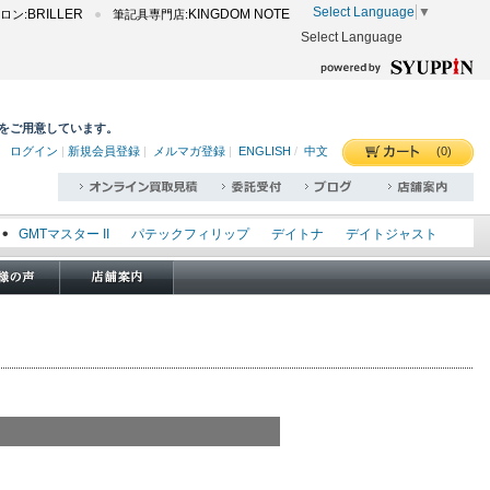
Select Language
▼
BRILLER
KINGDOM NOTE
ロン:
筆記具専門店:
Select Language
をご用意しています。
(0)
ログイン
|
新規会員登録
|
メルマガ登録
|
ENGLISH
/
中文
GMTマスター II
パテックフィリップ
デイトナ
デイトジャスト
エクスプローラー I
オイスターパーペチュアル
シードゥエラー
オメガ
ロレックス
タグホイヤー
パネライ
ジャガールクルト
ler
20250228_freshers
202502_iwcbre
202503_fashion
e
202503_specialprice
202504_business
202504_color
nt
202504_leatherbelt
202504_manufacture
202504_top5
202508_fashion
202508_richemont
202508_rolex
202510_chronograph
202510_rarewatch
202511_black
atch
202511_gold
202511_simple
202511_wishlist
ands
202512_case
202512_highwatch
202512_newproduct