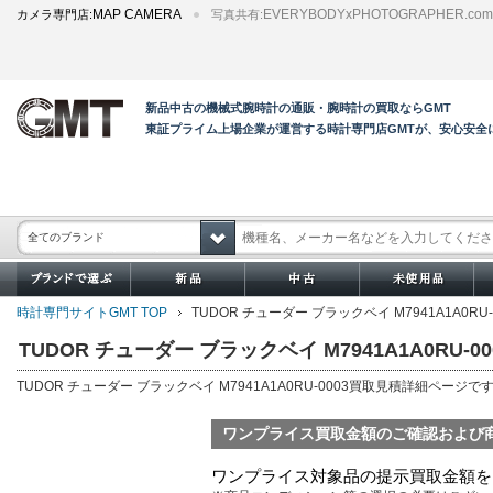
MAP CAMERA
EVERYBODYxPHOTOGRAPHER.com
カメラ専門店:
写真共有:
新品中古の機械式腕時計の通販・腕時計の買取ならGMT
東証プライム上場企業が運営する時計専門店GMTが、安心安
全てのブランド
時計専門サイトGMT TOP
TUDOR チューダー ブラックベイ M7941A1A0R
TUDOR チューダー ブラックベイ M7941A1A0RU-
TUDOR チューダー ブラックベイ M7941A1A0RU-0003買取見積詳細ページで
ワンプライス買取金額のご確認および
ワンプライス対象品の提示買取金額を