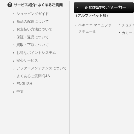
winterfairday3
ショッピングガイド
winterfairday36
（アルファベット順）
商品の配送について
winterfairday40
ペキニエ マニュファ
チュチ
winterfairday44
お支払い方法について
クチュール
カミー
winterfairday48
保証・返品について
winterfairday52
買取・下取について
winterfairday56
お得なポイントシステム
winterfairday60
安心サービス
winterfairday64
アフターメンテナンスについて
winterfairday68
よくあるご質問 Q&A
winterfairday72
ENGLISH
winterfairday76
中文
summerwatch2
wishsale2022
wishsale2022a
2020年新作