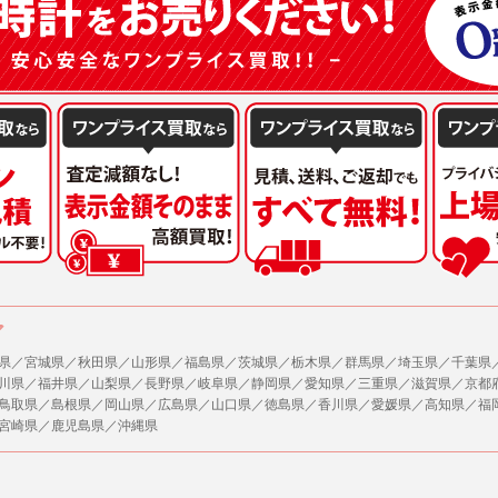
mother2022
kessansale202
diversandyacht
primeomega
christmas2022
h_kessansale2
winterfairday5
firstmechanica
firstmechanica
chronograph20
goldwatch2023
winterfairday16
ア
winterfairday19
県／宮城県／秋田県／山形県／福島県／茨城県／栃木県／群馬県／埼玉県／千葉県
川県／福井県／山梨県／長野県／岐阜県／静岡県／愛知県／三重県／滋賀県／京都
winterfairday21
鳥取県／島根県／岡山県／広島県／山口県／徳島県／香川県／愛媛県／高知県／福
winterfairday23
宮崎県／鹿児島県／沖縄県
winterfairday25
winterfairday27
winterfair2023t