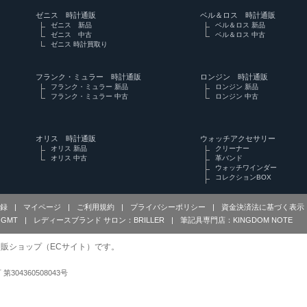
ゼニス 時計通販
ベル＆ロス 時計通販
ゼニス 新品
ベル＆ロス 新品
ゼニス 中古
ベル＆ロス 中古
ゼニス 時計買取り
フランク・ミュラー 時計通販
ロンジン 時計通販
フランク・ミュラー 新品
ロンジン 新品
フランク・ミュラー 中古
ロンジン 中古
オリス 時計通販
ウォッチアクセサリー
オリス 新品
クリーナー
オリス 中古
革バンド
ウォッチワインダー
コレクションBOX
録
|
マイページ
|
ご利用規約
|
プライバシーポリシー
|
資金決済法に基づく表示
GMT
|
レディースブランド サロン：BRILLER
|
筆記具専門店：KINGDOM NOTE
販ショップ（ECサイト）です。
可 第304360508043号