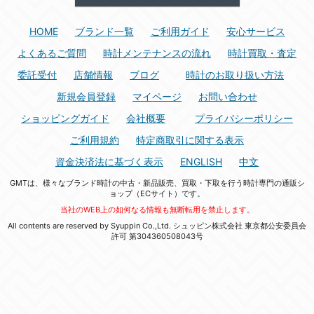
HOME
ブランド一覧
ご利用ガイド
安心サービス
よくあるご質問
時計メンテナンスの流れ
時計買取・査定
委託受付
店舗情報
ブログ
時計のお取り扱い方法
新規会員登録
マイページ
お問い合わせ
ショッピングガイド
会社概要
プライバシーポリシー
ご利用規約
特定商取引に関する表示
資金決済法に基づく表示
ENGLISH
中文
GMTは、様々なブランド時計の中古・新品販売、買取・下取を行う時計専門の通販シ
ョップ（ECサイト）です。
当社のWEB上の如何なる情報も無断転用を禁止します。
All contents are reserved by Syuppin Co.,Ltd. シュッピン株式会社 東京都公安委員会
許可 第304360508043号