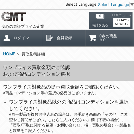
Select Language
Select Language
▼
HOTニュース
TODAY'S
NEWS+2
時計を売る
安心の東証プライム企業
0点の商品
ログイン
会員登録
￥0
HOME
買取見積詳細
ワンプライス買取金額のご確認
および商品コンディション選択
ワンプライス対象品の提示買取金額をご確認ください。
※商品コンディション等の選択の必要はございません。
ワンプライス対象品以外の商品はコンディションを選択
してください。
※同一製品を複数お申込みの場合は、お手続き画面の「その他、ご希
望やご質問がございましたらご入力ください」欄（下取の場合）、
「買取/下取に関する希望・お問い合わせ」欄（買取の場合）へ製品名
と数量をご記入ください。