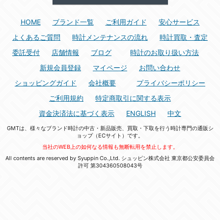
HOME
ブランド一覧
ご利用ガイド
安心サービス
よくあるご質問
時計メンテナンスの流れ
時計買取・査定
委託受付
店舗情報
ブログ
時計のお取り扱い方法
新規会員登録
マイページ
お問い合わせ
ショッピングガイド
会社概要
プライバシーポリシー
ご利用規約
特定商取引に関する表示
資金決済法に基づく表示
ENGLISH
中文
GMTは、様々なブランド時計の中古・新品販売、買取・下取を行う時計専門の通販シ
ョップ（ECサイト）です。
当社のWEB上の如何なる情報も無断転用を禁止します。
All contents are reserved by Syuppin Co.,Ltd. シュッピン株式会社 東京都公安委員会
許可 第304360508043号