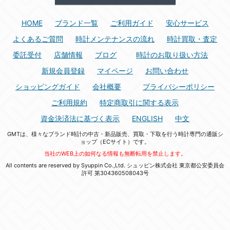
HOME
ブランド一覧
ご利用ガイド
安心サービス
よくあるご質問
時計メンテナンスの流れ
時計買取・査定
委託受付
店舗情報
ブログ
時計のお取り扱い方法
新規会員登録
マイページ
お問い合わせ
ショッピングガイド
会社概要
プライバシーポリシー
ご利用規約
特定商取引に関する表示
資金決済法に基づく表示
ENGLISH
中文
GMTは、様々なブランド時計の中古・新品販売、買取・下取を行う時計専門の通販シ
ョップ（ECサイト）です。
当社のWEB上の如何なる情報も無断転用を禁止します。
All contents are reserved by Syuppin Co.,Ltd. シュッピン株式会社 東京都公安委員会
許可 第304360508043号