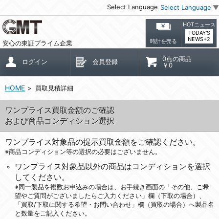
Select Language
Select Language
▼
HOTニュース
TODAY'S
NEWS+2
時計を売る
安心の東証プライム企業
0点の商品
ログイン
会員登録
￥0
HOME
買取見積詳細
ワンプライス買取金額のご確認
および商品コンディション選択
ワンプライス対象品の提示買取金額をご確認ください。
※商品コンディション等の選択の必要はございません。
ワンプライス対象品以外の商品はコンディションを選択
してください。
※同一製品を複数お申込みの場合は、お手続き画面の「その他、ご希
望やご質問がございましたらご入力ください」欄（下取の場合）、
「買取/下取に関する希望・お問い合わせ」欄（買取の場合）へ製品名
と数量をご記入ください。