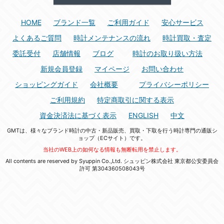
HOME
ブランド一覧
ご利用ガイド
安心サービス
よくあるご質問
時計メンテナンスの流れ
時計買取・査定
委託受付
店舗情報
ブログ
時計のお取り扱い方法
新規会員登録
マイページ
お問い合わせ
ショッピングガイド
会社概要
プライバシーポリシー
ご利用規約
特定商取引に関する表示
資金決済法に基づく表示
ENGLISH
中文
GMTは、様々なブランド時計の中古・新品販売、買取・下取を行う時計専門の通販シ
ョップ（ECサイト）です。
当社のWEB上の如何なる情報も無断転用を禁止します。
All contents are reserved by Syuppin Co.,Ltd. シュッピン株式会社 東京都公安委員会
許可 第304360508043号