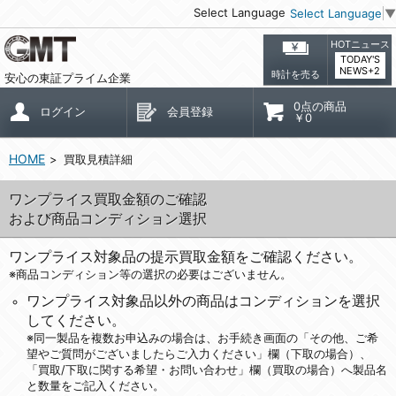
Select Language
Select Language
▼
HOTニュース
TODAY'S
NEWS+2
時計を売る
安心の東証プライム企業
0点の商品
ログイン
会員登録
￥0
HOME
買取見積詳細
ワンプライス買取金額のご確認
および商品コンディション選択
ワンプライス対象品の提示買取金額をご確認ください。
※商品コンディション等の選択の必要はございません。
ワンプライス対象品以外の商品はコンディションを選択
してください。
※同一製品を複数お申込みの場合は、お手続き画面の「その他、ご希
望やご質問がございましたらご入力ください」欄（下取の場合）、
「買取/下取に関する希望・お問い合わせ」欄（買取の場合）へ製品名
と数量をご記入ください。