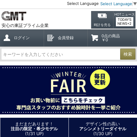
Select Language
Select Language
▼
HOTニュース
TODAY'S
NEWS+2
安心の東証プライム企業
時計を売る
0点の商品
ログイン
会員登録
￥0
検索
まだまだあります！
デザイン性の高い
注目の限定・希少モデル
アシンメトリーダイヤル
(1/31 UP)
(1/30 UP)