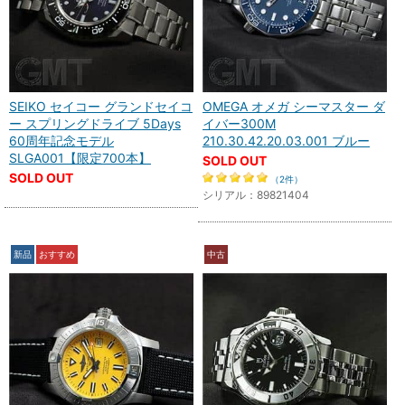
SEIKO セイコー グランドセイコ
OMEGA オメガ シーマスター ダ
ー スプリングドライブ 5Days
イバー300M
60周年記念モデル
210.30.42.20.03.001 ブルー
SLGA001【限定700本】
SOLD OUT
SOLD OUT
（2件）
シリアル：89821404
新品
おすすめ
中古