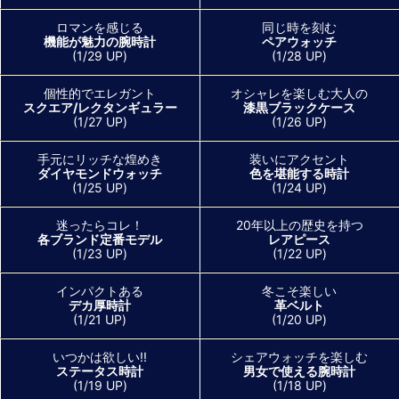
ロマンを感じる
同じ時を刻む
機能が魅力の腕時計
ペアウォッチ
(1/29 UP)
(1/28 UP)
個性的でエレガント
オシャレを楽しむ大人の
スクエア/レクタンギュラー
漆黒ブラックケース
(1/27 UP)
(1/26 UP)
手元にリッチな煌めき
装いにアクセント
ダイヤモンドウォッチ
色を堪能する時計
(1/25 UP)
(1/24 UP)
迷ったらコレ！
20年以上の歴史を持つ
各ブランド定番モデル
レアピース
(1/23 UP)
(1/22 UP)
インパクトある
冬こそ楽しい
デカ厚時計
革ベルト
(1/21 UP)
(1/20 UP)
いつかは欲しい!!
シェアウォッチを楽しむ
ステータス時計
男女で使える腕時計
(1/19 UP)
(1/18 UP)