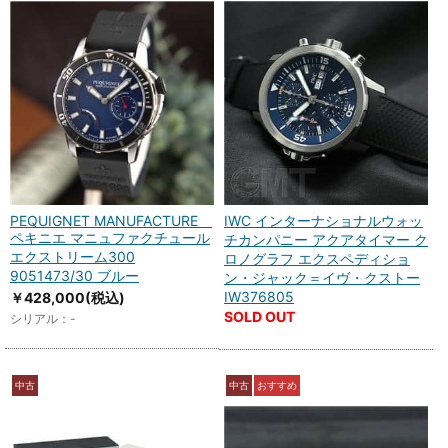
PEQUIGNET MANUFACTURE
IWC インターナショナルウォッ
ペキニエ マニュファクチュール
チカンパニー アクアタイマー ク
エクストリーム300
ロノグラフ エクスペディショ
9051473/30 ブルー
ン・ジャック＝イヴ・クストー
IW376805
￥428,000
(税込)
SOLD OUT
シリアル：-
中古
中古
おすすめ