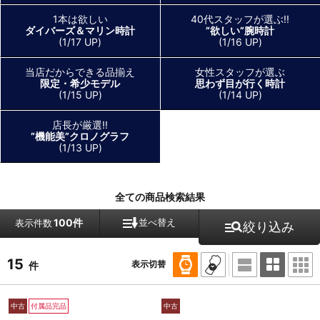
1本は欲しい
40代スタッフが選ぶ!!
ダイバーズ＆マリン時計
”欲しい”腕時計
(1/17 UP)
(1/16 UP)
当店だからできる品揃え
女性スタッフが選ぶ
限定・希少モデル
思わず目が行く時計
(1/15 UP)
(1/14 UP)
店長が厳選!!
”機能美”クロノグラフ
(1/13 UP)
全ての商品検索結果
100件
並べ替え
表示件数
絞り込み
15
表示切替
件
中古
付属品完品
中古