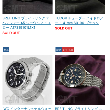
BREITLING ブライトリング ア
TUDOR チューダー ハイドロノ
ベンジャー 45 シーウルフ イエ
ート 41mm 89190 ブラック
ロー A17319101L1X1
SOLD OUT
SOLD OUT
新品
新品
おすすめ
IWC インターナショナルウォッ
BREITLING ブライトリング ス