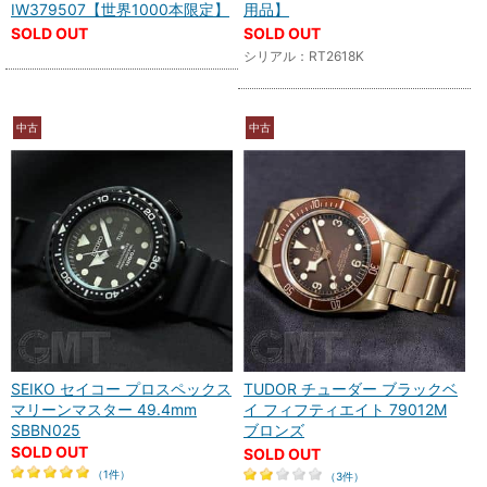
IW379507【世界1000本限定】
用品】
SOLD OUT
SOLD OUT
シリアル：RT2618K
中古
中古
SEIKO セイコー プロスペックス
TUDOR チューダー ブラックベ
マリーンマスター 49.4mm
イ フィフティエイト 79012M
SBBN025
ブロンズ
SOLD OUT
SOLD OUT
（1件）
（3件）