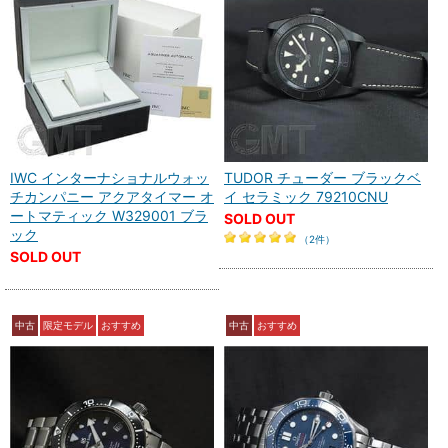
IWC インターナショナルウォッ
TUDOR チューダー ブラックベ
チカンパニー アクアタイマー オ
イ セラミック 79210CNU
ートマティック W329001 ブラ
SOLD OUT
ック
（2件）
SOLD OUT
中古
限定モデル
おすすめ
中古
おすすめ