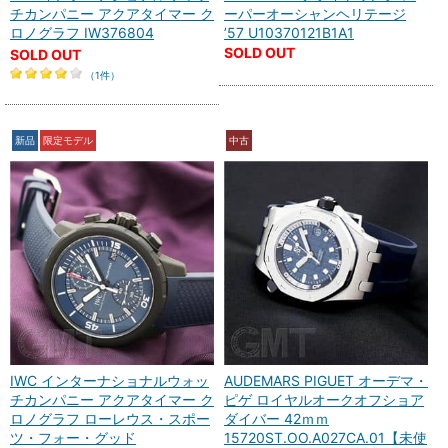
チカンパニー アクアタイマー ク
ーパーオーシャンヘリテージ
ロノグラフ IW376804
’57 U10370121B1A1
SOLD OUT
SOLD OUT
（1件）
新品
限定モデル
中古
IWC インターナショナルウォッ
AUDEMARS PIGUET オーデマ・
チカンパニー アクアタイマー ク
ピゲ ロイヤルオークオフショア
ロノグラフ ローレウス・スポー
ダイバー 42ｍｍ
ツ・フォー・グッド
15720ST.OO.A027CA.01【未使