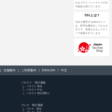
れるプライバシーマークの付
与認定を受けています。
SSLとは？
当社が運営するWebサイト
は、暗号化通信をしておりま
すので、高度なセキュリティ
ーで保護されています。
|
店舗案内
|
ご利用案内
|
ENGLISH
/
中文
パネライ 時計通販
パネライ 新品
パネライ 中古
パネライ 時計買取り
ブレゲ 時計通販
ブレゲ 新品