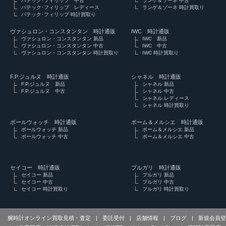
パテック･フィリップ 中古
ランゲ＆ゾーネ 中古
パテック･フィリップ レディース
ランゲ＆ゾーネ 時計買取り
パテック･フィリップ 時計買取り
ヴァシュロン・コンスタンタン 時計通販
IWC 時計通販
ヴァシュロン・コンスタンタン 新品
IWC 新品
ヴァシュロン・コンスタンタン 中古
IWC 中古
ヴァシュロン・コンスタンタン 時計買取り
IWC 時計買取り
F.P.ジュルヌ 時計通販
シャネル 時計通販
F.P.ジュルヌ 新品
シャネル 新品
F.P.ジュルヌ 中古
シャネル 中古
シャネル レディース
シャネル 時計買取り
ボールウォッチ 時計通販
ボーム＆メルシエ 時計通販
ボールウォッチ 新品
ボーム＆メルシエ 新品
ボールウォッチ 中古
ボーム＆メルシエ 中古
セイコー 時計通販
ブルガリ 時計通販
セイコー 新品
ブルガリ 新品
セイコー 中古
ブルガリ 中古
セイコー 時計買取り
ブルガリ 時計買取り
腕時計オンライン買取見積・査定
|
委託受付
|
店舗情報
|
ブログ
|
新規会員登