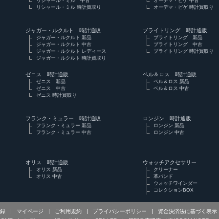
リシャール・ミル 中古
オーデマ・ピゲ 中古
リシャール・ミル 時計買取り
オーデマ・ピゲ 時計買取り
ジャガー・ルクルト 時計通販
ブライトリング 時計通販
ジャガー・ルクルト 新品
ブライトリング 新品
ジャガー・ルクルト 中古
ブライトリング 中古
ジャガー・ルクルト レディース
ブライトリング 時計買取り
ジャガー・ルクルト 時計買取り
ゼニス 時計通販
ベル＆ロス 時計通販
ゼニス 新品
ベル＆ロス 新品
ゼニス 中古
ベル＆ロス 中古
ゼニス 時計買取り
フランク・ミュラー 時計通販
ロンジン 時計通販
フランク・ミュラー 新品
ロンジン 新品
フランク・ミュラー 中古
ロンジン 中古
オリス 時計通販
ウォッチアクセサリー
オリス 新品
クリーナー
オリス 中古
革バンド
ウォッチワインダー
コレクションBOX
録
|
マイページ
|
ご利用規約
|
プライバシーポリシー
|
資金決済法に基づく表示