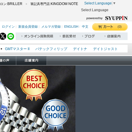
Select Language
▼
BRILLER
KINGDOM NOTE
ロン:
筆記具専門店:
Select Language
(0)
ログイン
|
新規会員登録
|
メルマガ登録
|
ENGLISH
/
中文
GMTマスター II
パテックフィリップ
デイトナ
デイトジャスト
エクスプローラー I
オイスターパーペチュアル
シードゥエラー
オメガ
ロレックス
タグホイヤー
パネライ