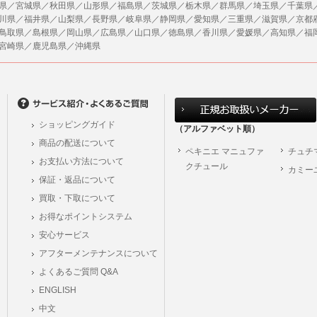
県／宮城県／秋田県／山形県／福島県／茨城県／栃木県／群馬県／埼玉県／千葉県
川県／福井県／山梨県／長野県／岐阜県／静岡県／愛知県／三重県／滋賀県／京都
鳥取県／島根県／岡山県／広島県／山口県／徳島県／香川県／愛媛県／高知県／福
宮崎県／鹿児島県／沖縄県
ショッピングガイド
（アルファベット順）
商品の配送について
ペキニエ マニュファ
チュチ
お支払い方法について
クチュール
カミー
保証・返品について
買取・下取について
お得なポイントシステム
安心サービス
アフターメンテナンスについて
よくあるご質問 Q&A
ENGLISH
中文