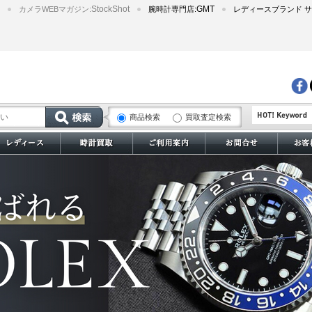
StockShot
GMT
カメラWEBマガジン:
腕時計専門店:
レディースブランド サ
商品検索
買取査定検索
サブマリーナー