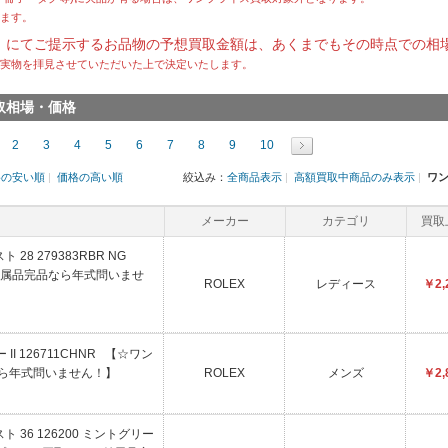
ます。
）にてご提示するお品物の予想買取金額は、あくまでもその時点での相
実物を拝見させていただいた上で決定いたします。
買取相場・価格
2
3
4
5
6
7
8
9
10
格の安い順
|
価格の高い順
絞込み：
全商品表示
|
高額買取中商品のみ表示
|
ワ
メーカー
カテゴリ
買取
28 279383RBR NG
属品完品なら年式問いませ
ROLEX
レディース
￥2,
II 126711CHNR 【☆ワン
なら年式問いません！】
ROLEX
メンズ
￥2,
 36 126200 ミントグリー