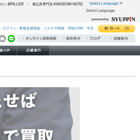
Select Language
▼
BRILLER
KINGDOM NOTE
ロン:
筆記具専門店:
Select Language
(0)
ログイン
|
新規会員登録
|
メルマガ登録
|
ENGLISH
/
中文