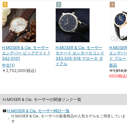
1
2
3
H.MOSER & Cie. モーザー
H.MOSER & Cie. モーザー
H.MOSER
エンデバー ビッグデイト 1
モナード センターセコンド
エンデバ
342-0101
343.505-018 マローネ ダ
ド ブルー 
イアル
中古(1)
新品
￥2,752,000(税込)
￥1,914,
000(税込
H.MOSER & Cie. モーザーの関連リンク一覧
H.MOSER & Cie. モーザー時計一覧
H.MOSER & Cie. モーザーの新着商品や人気モデルをご用意していま
す