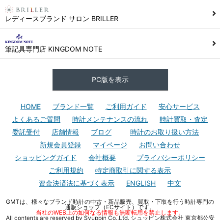
レディースブランド サロン BRILLER
筆記具専門店 KINGDOM NOTE
PC版を表示
HOME
ブランド一覧
ご利用ガイド
安心サービス
よくあるご質問
時計メンテナンスの流れ
時計買取・査定
委託受付
店舗情報
ブログ
時計のお取り扱い方法
新規会員登録
マイページ
お問い合わせ
ショッピングガイド
会社概要
プライバシーポリシー
ご利用規約
特定商取引に関する表示
資金決済法に基づく表示
ENGLISH
中文
GMTは、様々なブランド時計の中古・新品販売、買取・下取を行う時計専門の
通販ショップ（ECサイト）です。
当社のWEB上の如何なる情報も無断転用を禁止します。
All contents are reserved by Syuppin Co.,Ltd. シュッピン株式会社 東京都公安