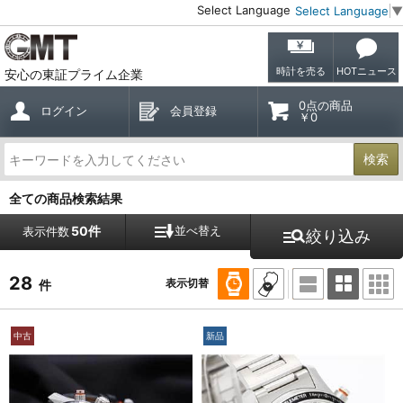
Select Language
Select Language
▼
時計を売る
HOTニュース
安心の東証プライム企業
0点の商品
ログイン
会員登録
￥0
検索
全ての商品検索結果
50件
並べ替え
表示件数
絞り込み
28
表示切替
件
中古
新品