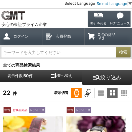
Select Language
Select Language
▼
時計を売る
HOTニュース
安心の東証プライム企業
0点の商品
ログイン
会員登録
￥0
検索
全ての商品検索結果
50件
並べ替え
表示件数
絞り込み
22
表示切替
件
中古
付属品完品
レディース
中古
レディース