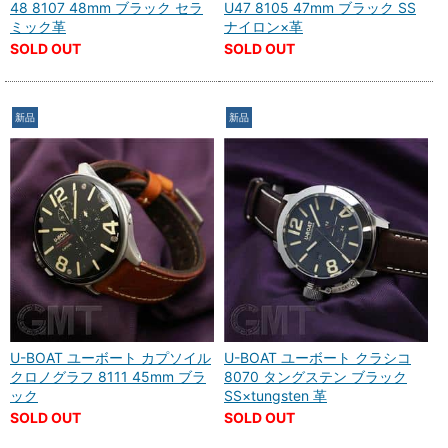
48 8107 48mm ブラック セラ
U47 8105 47mm ブラック SS
ミック革
ナイロン×革
SOLD OUT
SOLD OUT
新品
新品
U-BOAT ユーボート カプソイル
U-BOAT ユーボート クラシコ
クロノグラフ 8111 45mm ブラ
8070 タングステン ブラック
ック
SS×tungsten 革
SOLD OUT
SOLD OUT