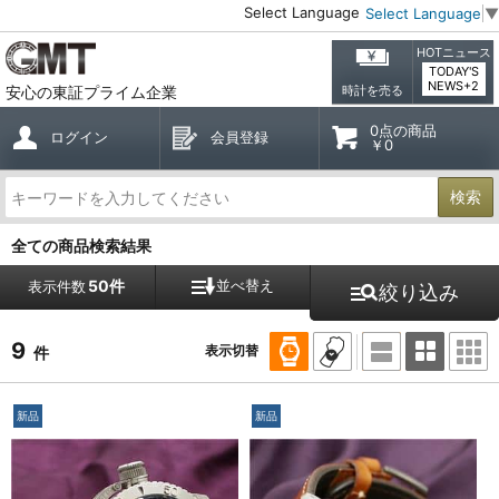
Select Language
Select Language
▼
HOTニュース
TODAY'S
NEWS+2
安心の東証プライム企業
時計を売る
0点の商品
ログイン
会員登録
￥0
検索
全ての商品検索結果
50件
並べ替え
表示件数
絞り込み
9
表示切替
件
新品
新品