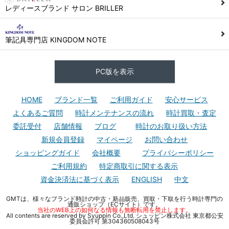
レディースブランド サロン BRILLER
筆記具専門店 KINGDOM NOTE
PC版を表示
HOME
ブランド一覧
ご利用ガイド
安心サービス
よくあるご質問
時計メンテナンスの流れ
時計買取・査定
委託受付
店舗情報
ブログ
時計のお取り扱い方法
新規会員登録
マイページ
お問い合わせ
ショッピングガイド
会社概要
プライバシーポリシー
ご利用規約
特定商取引に関する表示
資金決済法に基づく表示
ENGLISH
中文
GMTは、様々なブランド時計の中古・新品販売、買取・下取を行う時計専門の
通販ショップ（ECサイト）です。
当社のWEB上の如何なる情報も無断転用を禁止します。
All contents are reserved by Syuppin Co.,Ltd. シュッピン株式会社 東京都公安
委員会許可 第304360508043号