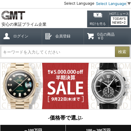
Select Language
Select Language
▼
HOTニュース
TODAY'S
NEWS+2
安心の東証プライム企業
時計を売る
0点の商品
ログイン
会員登録
￥0
検索
-価格帯で選ぶ-
～100万円
100～200万円