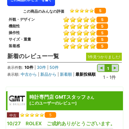
5
この商品のみんなの評価
外観・デザイン
5
機能性
5
操作性
5
サイズ・重量
5
装着感
5
新着のレビュー一覧
1件見つかりました!
10件
30件
50件
表示件数:
|
|
1
中古から
新品から
新着順
最新投稿順
表示順:
|
|
|
1 - 1件
時計専門店 GMTスタッフ
さん
このユーザーのレビュー
[
]
5
中古
10/27 ROLEX ご成約ありがとうございます。