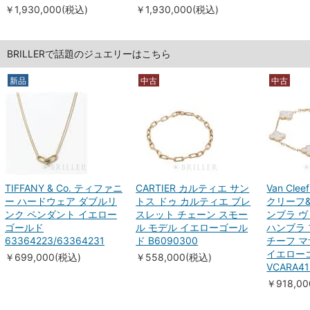
￥1,930,000(税込)
￥1,930,000(税込)
BRILLERで話題のジュエリーはこちら
新品
中古
中古
TIFFANY & Co. ティファニ
CARTIER カルティエ サン
Van Clee
ー ハードウェア ダブルリ
トス ドゥ カルティエ ブレ
クリーフ
ンク ペンダント イエロー
スレット チェーン スモー
ンブラ ヴ
ゴールド
ル モデル イエローゴール
ハンブラ 
63364223/63364231
ド B6090300
チーフ 
イエロー
￥699,000(税込)
￥558,000(税込)
VCARA41
￥918,0