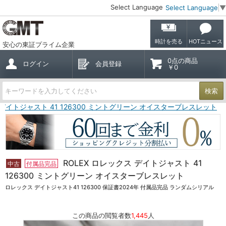
Select Language
Select Language
▼
時計を売る
HOTニュース
安心の東証プライム企業
0点の商品
ログイン
会員登録
￥0
検索
 デイトジャスト 41 126300 ミントグリーン オイスターブレスレット
ROLEX ロレックス デイトジャスト 41
中古
付属品完品
126300 ミントグリーン オイスターブレスレット
ロレックス デイトジャスト41 126300 保証書2024年 付属品完品 ランダムシリアル
この商品の閲覧者数
1,445
人