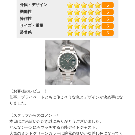
外観・デザイン
5
機能性
5
操作性
5
サイズ・重量
5
装着感
5
〈お客様のレビュー〉
仕事、プライベートともに使えそうな色とデザインが決め手にな
りました。
〈スタッフからのコメント〉
本日はご来店いただき誠にありがとうございました。
どんなシーンにもマッチする万能デイトジャスト。
人気のミントグリーンカラーは腕元の爽やかな差し色になってく