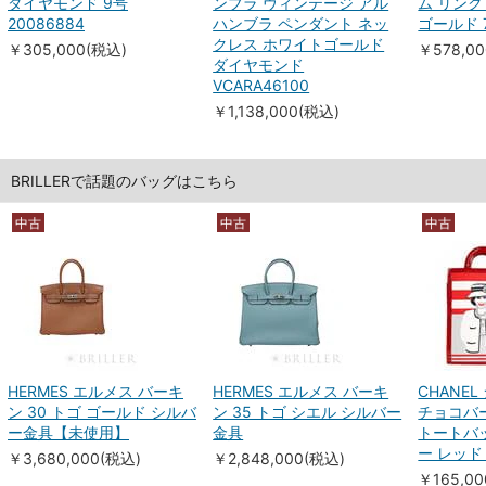
ダイヤモンド 9号
ンブラ ヴィンテージ アル
ム リンク
20086884
ハンブラ ペンダント ネッ
ゴールド 7
クレス ホワイトゴールド
￥305,000(税込)
￥578,0
ダイヤモンド
VCARA46100
￥1,138,000(税込)
BRILLERで話題のバッグはこちら
中古
中古
中古
HERMES エルメス バーキ
HERMES エルメス バーキ
CHANE
ン 30 トゴ ゴールド シルバ
ン 35 トゴ シエル シルバー
チョコバ
ー金具【未使用】
金具
トートバ
ー レッド
￥3,680,000(税込)
￥2,848,000(税込)
￥165,0