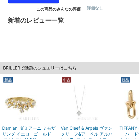
評価なし
この商品のみんなの評価
新着のレビュー一覧
BRILLERで話題のジュエリーはこちら
新品
中古
新品
Damiani ダミアーニ ミモザ
Van Cleef & Arpels ヴァン
TIFFAN
リング イエローゴールド
クリーフ&アーペル アルハ
ー ハード