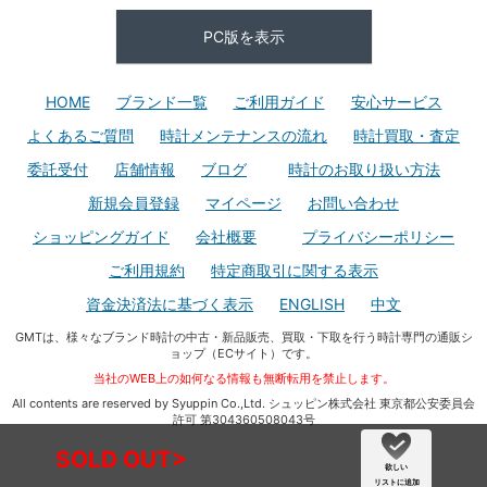
PC版を表示
HOME
ブランド一覧
ご利用ガイド
安心サービス
よくあるご質問
時計メンテナンスの流れ
時計買取・査定
委託受付
店舗情報
ブログ
時計のお取り扱い方法
新規会員登録
マイページ
お問い合わせ
ショッピングガイド
会社概要
プライバシーポリシー
ご利用規約
特定商取引に関する表示
資金決済法に基づく表示
ENGLISH
中文
GMTは、様々なブランド時計の中古・新品販売、買取・下取を行う時計専門の通販シ
ョップ（ECサイト）です。
当社のWEB上の如何なる情報も無断転用を禁止します。
All contents are reserved by Syuppin Co.,Ltd. シュッピン株式会社 東京都公安委員会
許可 第304360508043号
SOLD OUT>
欲しい
リストに追加