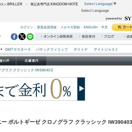
Select Language
▼
ロン:
BRILLER
筆記具専門店:
KINGDOM NOTE
Select Language
ログイン
|
新規会員登録
|
メルマガ登録
|
ENGLISH
/
中文
。
GMTマスター II
パテックフィリップ
デイトナ
デイトジャスト
エクスプローラー I
オイスターパーペチュアル
シードゥエラー
オメガ
ロレックス
タグホイヤー
パネライ
ラフ クラッシック IW390403
 ポルトギーゼ クロノグラフ クラッシック IW39040