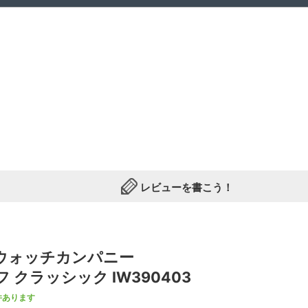
レビューを書こう！
ルウォッチカンパニー
クラッシック IW390403
件あります