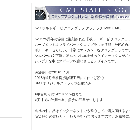
IWC ポルトギーゼ クロノグラフ クラシック IW390403
IWC125周年の節目に復刻された【ポルトギーゼ クロノグラ
ムーブメントはフライバッククロノグラフを搭載したIWC自社
ポルトギーゼらしい、非常にエレガントなクロノグラフです
シルバーの文字盤にほんの少し赤を使ったインデックスがポ
シンプルな中にスポーツを感じさせるデザインです。
保証書日付2016年4月
2018年4月当社提携修理工房にて仕上げ済み
GMTオリジナルストラップ交換済み
※手首周り約14?16.5cm位まで
※実寸での計測の為、多少の誤差が生じます
当社の中古品はインターネットでも安心してご購入頂けるよ
IWC 時計の買取り・下取りも行っておりますので、お気軽