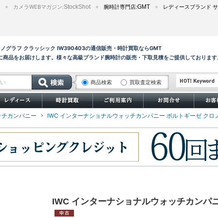
カメラWEBマガジン:
StockShot
腕時計専門店:
GMT
レディースブランド サ
ノグラフ クラッシック IW390403の通信販売・時計買取ならGMT
に商品をお届けします。様々な高級ブランド腕時計の販売・下取見積をご提供しております
商品検索
買取査定検索
サブマリーナー
ッチカンパニー
IWC インターナショナルウォッチカンパニー ポルトギーゼ クロノグ
IWC インターナショナルウォッチカンパニー