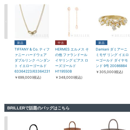
新品
中古
新品
TIFFANY & Co. ティフ
HERMES エルメス そ
Damiani ダミアーニ
ァニー ハードウェア
の他 ファランドール
ミモザ リング イエロ
ダブルリンク ペンダン
イヤリング ピアス ロ
ーゴールド ダイヤモ
ト イエローゴールド
ーズゴールド
ンド 9号 20086884
63364223/63364231
H119550B
￥305,000(税込)
￥699,000(税込)
￥348,000(税込)
BRILLERで話題のバッグはこちら