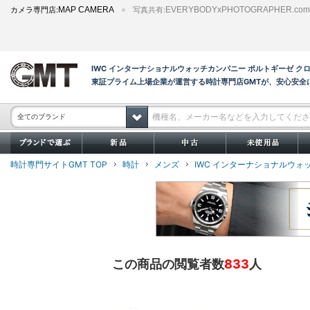
カメラ専門店:
MAP CAMERA
写真共有:
EVERYBODYxPHOTOGRAPHER.com
IWC インターナショナルウォッチカンパニー ポルトギーゼ クロ
東証プライム上場企業が運営する時計専門店GMTが、安心安全
全てのブランド
時計専門サイトGMT TOP
時計
メンズ
IWC インターナショナルウォ
この商品の閲覧者数
833
人