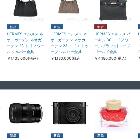
新品
中古
中古
フ
TIFFANY & Co. ティ
HERMES エルメス そ
BOUCHERON ブシ
ファニー ハードウェ
の他 エシャペ リング
ュロン セルパンボエ
新品
新品
中古
ア マイクロリンク ネ
PM ダイヤモンド ピ
ム スタッズ ピアス ス
HERMES エルメス ネ
HERMES エルメス ネ
HERMES エルメス バ
ックレス イエローゴ
ンクゴールド 12号
モール ターコイズ イ
オ・ガーデン ネオガ
オ・ガーデン ネオガ
ーキン 30 トゴ ノワ
ールド 73584493
H219691B 00046
エローゴールド
ーデン 23 トゴ ノワー
ーデン 23 トゴ エトゥ
ールブラック) ローズ
JC001330
￥1,588,000(税込)
￥318,000(税込)
ル シルバー金具
ープ シルバー金具
ゴールド金具
2
￥558,000(税込)
￥1,135,000(税込)
￥1,180,000(税込)
￥4,180,000(税込)
ら
新品
新品
新品
HERMES エルメス そ
HERMES エルメス リ
LOUIS VUITTON ル
の他 ガーデン パーテ
ンディ ミニ ヴェルソ
イ・ヴィトン その他
ィ TPM ネゴンダ ベブ
トリヨンクレマンス
ナノ・スピーディ