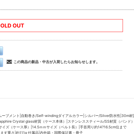
SOLD OUT
この商品の新品・中古が入荷したらお知らせします。
kムーブメント|自動巻き/Self-windingダイアルカラー|シルバー/Silver防水性|30m
hire Crystal glass材質（ケース本体）|ステンレススティール/SS材質（バンド
mmサイズ（ケース厚）|14.5ｍｍサイズ（ベルト長）|手首周り約14?16.5cm位まで
す重さ|約111g 付属品|内外箱・国際保証書・冊子