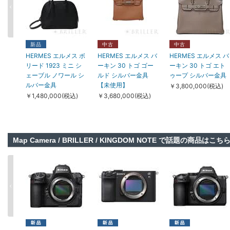
新品
新品
新品
TIFFANY & Co. ティ
TIFFANY & Co. ティ
TIFFANY & Co. ティ
ファニー ハードウェ
ファニー ハードウェ
ァニー その他 ハード
新品
中古
中古
ア スモール リンク ネ
ア ラージ リンク ピア
ウェア スモール リン
HERMES エルメス ボ
HERMES エルメス バ
HERMES エルメス バ
ックレス イエローゴ
ス イエローゴールド
クブレスレット ロー
リード 1923 ミニ シ
ーキン 30 トゴ ゴー
ーキン 30 トゴ エト
ールド
68533643
ズゴールド ミディア
ェーブル ノワール シ
ルド シルバー金具
ゥープ シルバー金具
60964882/60153062
ム
￥825,000(税込)
ルバー金具
【未使用】
￥3,800,000(税込)
38086847/6015308
￥2,390,000(税込)
￥1,480,000(税込)
￥3,680,000(税込)
￥1,092,000(税込)
Map Camera / BRILLER / KINGDOM NOTE で話題の商品はこち
中古
新品
新品
新品
新品
Van Cleef & Arpels ヴ
Damiani ダミアーニ
HERMES エルメス そ
HERMES エルメス そ
HERMES エルメス そ
ァン クリーフ&アーペ
ベルエポック ネック
の他 ガーデン パーテ
の他 ガーデン パーテ
の他 ガーデン パーテ
ル ソクラテス ソクラ
レス イエローゴール
ィ 30 TPM ネゴンダ
ィ 30 TPM ネゴンダ
ィ 30 TPM ネゴンダ
テス ペンダント ネッ
ド ダイヤモンド