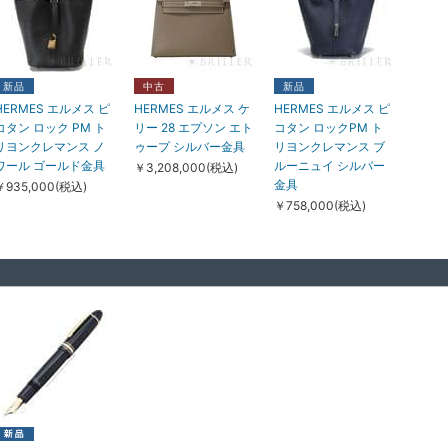
中古
中古
中古
BOUCHERON ブシ
CARTIER カルティエ
Van Cleef & Arpels ヴ
ュロン キャトル ラデ
サントス ドゥ カルテ
ァン クリーフ&アーペ
新品
中古
新品
ィアント シングル ク
ィエ ブレスレット チ
ル アルハンブラ ヴィ
HERMES エルメス ピ
HERMES エルメス ケ
HERMES エルメス ピ
リップ ピアス ホワイ
ェーン スモール モデ
ンテージ アルハンブ
コタン ロック PM ト
リー 28 エプソン エト
コタン ロックPM ト
トゴールド ダイヤモ
ル イエローゴールド
ラ ブレスレット 5モ
リヨンクレマンス ノ
ゥープ シルバー金具
リヨンクレマンス ブ
ンド JCO01375
B6090300
チーフ マラカイト イ
ワール ゴールド金具
ルーニュイ シルバー
￥3,208,000(税込)
エローゴールド
￥325,000(税込)
￥558,000(税込)
金具
￥935,000(税込)
VCARL80900
￥758,000(税込)
￥875,000(税込)
新品
新品
新品
HERMES エルメス イ
HERMES エルメス そ
CHANEL シャネル そ
ンザループ PM 18 ト
の他 ジプシエールミ
の他 シャネル 31 ミニ
リヨンクレマンス ノ
ニ ヴェルソ エバーカ
ショッピング バッグ