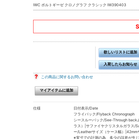
IWC ポルトギーゼ クロノグラフ クラシック IW390403
欲しいリストに追加
入荷したらお知らせ
この商品に関するお問い合わせ
マイアイテムに追加
仕様
日付表示/Date
フライバック/Flyback Chronograph
シースルーバック/See-Through bac
ラス）|サファイヤクリスタルガラス/Sapp
ー/Leatherサイズ（ケース幅）|42
※実寸での計測の為、多少の誤差が生じま