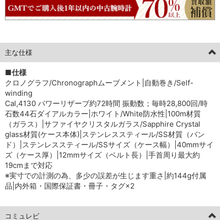
主な仕様
■仕様
クロノグラフ/Chronographムーブメント|自動巻き/Self-
winding
Cal,4130 パワーリザーブ約72時間 振動数；毎時28,800回/時
石数44石ダイアルカラー|ホワイト/White防水性|100m材質
（ガラス）|サファイヤクリスタルガラス/Sapphire Crystal
glass材質(ケース本体)|ステンレススティール/SS材質（バン
ド）|ステンレススティール/SSサイズ（ケース幅）|40mmサイ
ズ（ケース厚）|12mmサイズ（ベルト長）|手首周り最大約
19cmまで対応
※実寸での計測の為、多少の誤差が生じます重さ|約144g付属
品|内外箱・国際保証書・冊子・タグ×2
コミュレビ