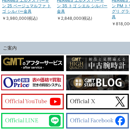
HERMES エルメス バーキ
HERMES エルメス バーキ
HERME
ン 25 ベージュマルファ ト
ン 35 トゴ シエル シルバー
ン PM 
ゴ シルバー金具
金具
グリ グラ
具
￥3,980,000(税込)
￥2,848,000(税込)
￥818,0
ご案内