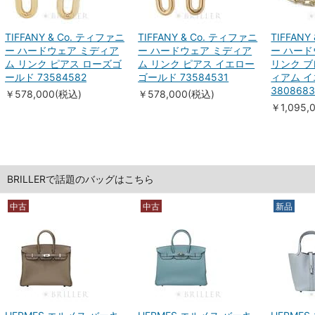
TIFFANY & Co. ティファニ
TIFFANY & Co. ティファニ
TIFFAN
ー ハードウェア ミディア
ー ハードウェア ミディア
ー ハード
ム リンク ピアス ローズゴ
ム リンク ピアス イエロー
リンク ブ
ールド 73584582
ゴールド 73584531
ィアム 
3808683
￥578,000(税込)
￥578,000(税込)
￥1,095,
BRILLERで話題のバッグはこちら
中古
中古
新品