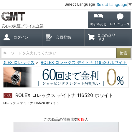
Select Language
Select Language
▼
時計を売る
HOTニュース
安心の東証プライム企業
0点の商品
ログイン
会員登録
￥0
検索
ROLEX ロレックス
ROLEX ロレックス デイトナ 116520 ホワイト
ROLEX ロレックス デイトナ 116520 ホワイト
中古
ロレックス デイトナ 116520 ホワイト
この商品の閲覧者数
619
人