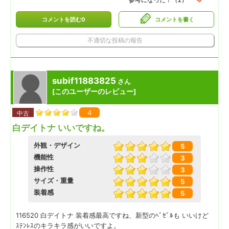
コメントを読む0
コメントを書く
不適切な投稿の報告
subif11883825
さん
このユーザーのレビュー
[
]
4
中古
白デイトナ いいですね。
外観・デザイン
5
機能性
3
操作性
3
サイズ・重量
5
装着感
5
116520 白デイトナ 装着感最高ですね、新型のﾍﾞｾﾞﾙも いいけど
ｽﾃﾝﾚｽのキラキラ感がいいですよ。