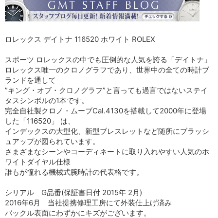
ロレックス デイトナ 116520 ホワイト ROLEX
スポーツ ロレックスの中でも圧倒的な人気を誇る「デイトナ」
ロレックス唯一のクロノグラフであり、世界中の全ての時計ブ
ランドを通して
”キング・オブ・クロノグラフ”と言っても過言ではないステイ
タスシンボルの1本です。
完全自社製クロノ・ムーブCal.4130を搭載して2000年に登場
した「116520」 は、
インデックスの大型化、新型ブレスレットなど随所にブラッシ
ュアップが図られています。
さまざまなシーンやコーディネートに取り入れやすい人気のホ
ワイトダイヤル仕様
誰もが憧れる機械式腕時計の代表格です。
シリアル G品番(保証書日付 2015年 2月)
2016年6月 当社提携修理工房にて外装仕上げ済み
バックル表面にわずかにキズがございます。