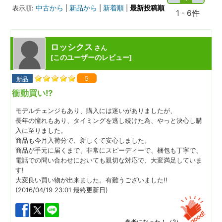
中古から
新品から
新着順
最新投稿順
表示順:
|
|
|
1 - 6件
ロッシクス
さん
このユーザーのレビュー
[
]
5
新品
衝動買い!?
モデルチェンジもあり、購入には迷いがありましたが、
長年の憧れもあり、タイミングを逃し続けた為、やっと決心し購
入に至りました。
商品も今月入荷分で、新しくて安心しました。
商品が手元に届くまで、非常にスピーディーで、梱包も丁寧で、
電話での問い合わせにおいても親切な対応で、大変満足していま
す!
大変良い買い物が出来ました。有難うございました!!
(2016/04/19 23:01 最終更新日)
参考になった！（
2
）