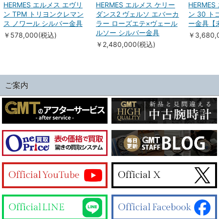
HERMES エルメス エヴリ
HERMES エルメス ケリー
HERME
ン TPM トリヨンクレマン
ダンス2 ヴェルソ エバーカ
ン 30 
ス ノワール シルバー金具
ラー ローズエテ×ヴェール
ー金具【
ルソー シルバー金具
￥578,000(税込)
￥3,680,
￥2,480,000(税込)
ご案内