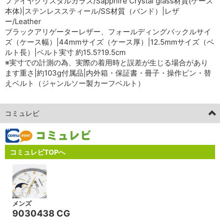
ファイヤクリスタルガラス/Sapphire Crystal glass材質(ケース
本体)|ステンレススティール/SS材質（バンド）|レザ
ー/Leather
ブラックアリゲーターレザー、フォールディングバックルサイ
ズ（ケース幅）|44mmサイズ（ケース厚）|12.5mmサイズ（ベ
ルト長）|ベルト実寸 約15.5?19.5cm
※実寸での計測の為、実際の着用時と誤差が生じる場合があり
ます重さ|約103g付属品|内外箱・保証書・冊子・操作ピン・替
えベルト（ジャンルソー製カーフベルト）
コミュレビ
コミュレビTOPへ
メンズ
9030438 CG