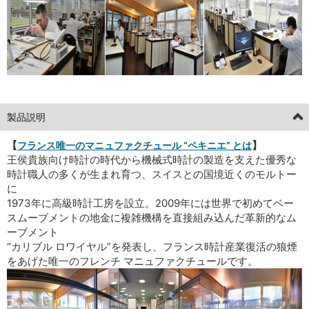
製品説明
【
】
フランス唯一のマニュファクチュール “ペキニエ” とは
王侯貴族向け時計の時代から機械式時計の製造を支えた優秀な
時計職人の多くが生まれ育つ、スイスとの国境近くのモルトー
に
1973年に高級時計工房を設立。2009年には世界で初めてベー
スムーブメントの地金に複雑機構を直接組み込んだ革新的なム
ーブメント
“カリブル ロワイヤル”を発表し、フランス時計産業復活の狼煙
をあげた唯一のフレンチ マニュファクチュールです。