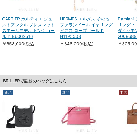
CARTIER カルティエ ジュ
HERMES エルメス その他
Damian
ストアンクル ブレスレット
ファランドール イヤリング
リング 
スモールモデル ピンクゴー
ピアス ローズゴールド
ダイヤモン
ルド B6062516
H119550B
2008688
￥658,000(税込)
￥348,000(税込)
￥305,0
BRILLERで話題のバッグはこちら
新品
新品
中古