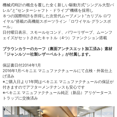
機械式時計の概念を覆した全く新しい駆動方式”シングル大型バ
レル”と“センターシャフト・ドライブ”機構を採用し
８つの国際特許を所得した次世代ムーブメント“カリブル ロワ
イヤル”搭載の高機能スポーツライン「ロワイヤル グランスポ
ール」
日付曜日表示、スモールセコンド、パワーリザーブ、ムーンフ
ェイズがセットされたキャトル（4つ）ファンクション搭載
ブラウンカラーのカーフ（裏面アンチスエット加工済み）素材
「ジャンルソー社製レザーベルト」が付属します。
保証書日付2014年1月
2016年1月ペキニエ マニュファクチュールにて点検・外装仕上
げ済み
※ご購入日より1年間はペキニエ マニュファクチュールの保証が
付きますのでアフターメンテナンスも安心です
※ペキニエ マニュファクチュール純正（新品）アリゲータース
トラップに交換済み