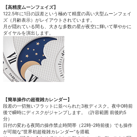
【高精度ムーンフェイズ】
122.5年に1日の誤差という極めて精度の高い大型ムーンフェイ
ズ（月齢表示）がレイアウトされています。
月が隠れている間も、大きな多数の星が夜空に輝いて華やかに
ダイヤルを演出します。
【簡単操作の超複雑カレンダー】
段差の一切無いフラットに並べられた3枚ディスク。夜中0時前
後で瞬時にディスクがジャンプします。（許容範囲 前後約5
分）
日付の変わる夜間の操作禁止時間帯（22時-2時前後）でも操作
が可能な”世界初超複雑カレンダー”を搭載