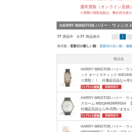
通常買取（オンライン見積
※実際の買取金額は、弊社担当者が
HARRY WINSTON ハリー・ウィ
77
商品中
1-77
商品表示
1
表示順：
更新日の新しい順
|
更新日の古い順
|
価
商品名
HARRY WINSTON ハリー・
ック オートマティック AVEAH
ス買取！！ 付属品完品なら年
HARRY WINSTON ハリー・
クローム MIDQHM39RR0
付属品完品なら年式問いません
HARRY WINSTON ハリー・