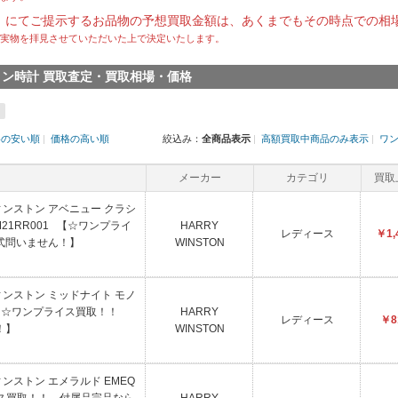
）にてご提示するお品物の予想買取金額は、あくまでもその時点での相
実物を拝見させていただいた上で決定いたします。
ンストン時計 買取査定・買取相場・価格
格の安い順
|
価格の高い順
絞込み：
全商品表示
|
高額買取中商品のみ表示
|
ワ
メーカー
カテゴリ
買取
ウィンストン アベニュー クラシ
M21RR001 【☆ワンプライ
HARRY
レディース
￥1,
式問いません！】
WINSTON
ウィンストン ミッドナイト モノ
04 【☆ワンプライス買取！！
HARRY
レディース
￥8
！】
WINSTON
ウィンストン エメラルド EMEQ