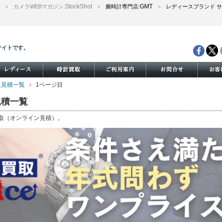
StockShot
GMT
カメラWEBマガジン:
腕時計専門店:
レディースブランド サ
サイトです。
買取見積一覧
1ページ目
見積一覧
買取（オンライン見積）。