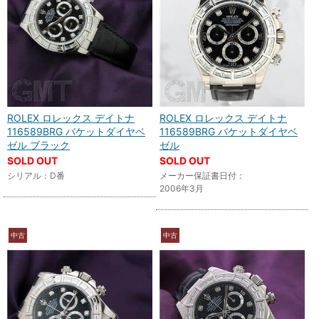
ROLEX ロレックス デイトナ
ROLEX ロレックス デイトナ
116589BRG バケットダイヤベ
116589BRG バケットダイヤベ
ゼル ブラック
ゼル
SOLD OUT
SOLD OUT
シリアル：D番
メーカー保証書日付：
2006年3月
中古
中古