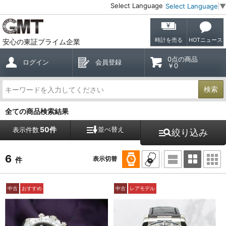
Select Language
Select Language
▼
時計を売る
HOTニュース
安心の東証プライム企業
0点の商品
ログイン
会員登録
￥0
検索
全ての商品検索結果
50件
並べ替え
表示件数
絞り込み
6
表示切替
件
中古
おすすめ
中古
レアモデル