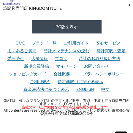
筆記具専門店 KINGDOM NOTE
PC版を表示
HOME
ブランド一覧
ご利用ガイド
安心サービス
よくあるご質問
時計メンテナンスの流れ
時計買取・査定
委託受付
店舗情報
ブログ
時計のお取り扱い方法
新規会員登録
マイページ
お問い合わせ
ショッピングガイド
会社概要
プライバシーポリシー
ご利用規約
特定商取引に関する表示
資金決済法に基づく表示
ENGLISH
中文
GMTは、様々なブランド時計の中古・新品販売、買取・下取を行う時計専門の
通販ショップ（ECサイト）です。
当社のWEB上の如何なる情報も無断転用を禁止します。
All contents are reserved by Syuppin Co.,Ltd. シュッピン株式会社 東京都公安
委員会許可 第304360508043号